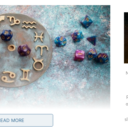
N
o
s
READ MORE