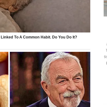
u ili ideju koja ima potencijal da postane veoma
omunikacijom, internetom i radom sa ljudima. Pred
 jasnija. Ono što je djelovalo neizvjesno sada dobija
št
i razvoj događaja koji vam omogućava mnogo sigurnije
gali tokom prethodnog perioda. Nadređeni ili važna