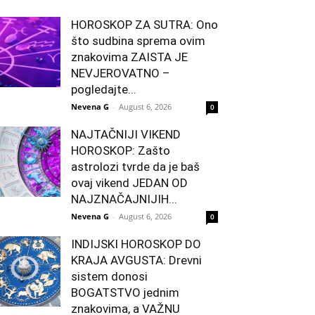
HOROSKOP ZA SUTRA: Ono
što sudbina sprema ovim
znakovima ZAISTA JE
NEVJEROVATNO –
pogledajte...
Nevena G
-
August 6, 2026
0
NAJTAČNIJI VIKEND
HOROSKOP: Zašto
astrolozi tvrde da je baš
ovaj vikend JEDAN OD
NAJZNAČAJNIJIH...
Nevena G
-
August 6, 2026
0
INDIJSKI HOROSKOP DO
KRAJA AVGUSTA: Drevni
sistem donosi
BOGATSTVO jednim
znakovima, a VAŽNU