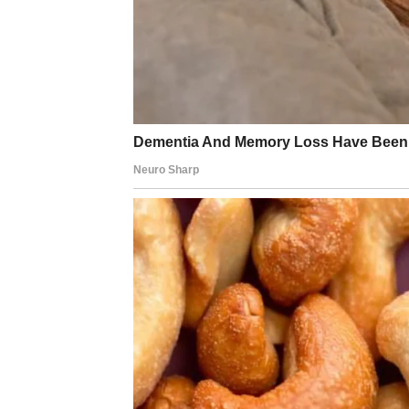
Blizanci će dobiti zanimljivu poslovnu ponud
isplativa.
Posebno su naglašeni poslovi povezani sa k
vama su veoma zanimljivi dani.
RAK
Rakovima finansijska situacija postaje mnogo
povoljan razvoj.
Moguć je povrat novca, uspješan dogovor il
planiranje budućnosti.
LAV
Lavovima dolazi nagrada za trud koji su ula