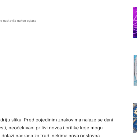
se nastavlja nakon oglasa
riju sliku. Pred pojedinim znakovima nalaze se dani i
sti, neočekivani prilivi novca i prilike koje mogu
a dolazi nagrada za trud, nekima nova poslovna