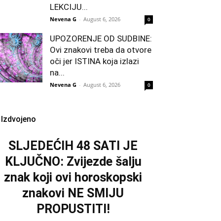
LEKCIJU...
Nevena G
-
August 6, 2026
0
UPOZORENJE OD SUDBINE:
Ovi znakovi treba da otvore
oči jer ISTINA koja izlazi
na...
Nevena G
-
August 6, 2026
0
Izdvojeno
SLJEDEĆIH 48 SATI JE
KLJUČNO: Zvijezde šalju
znak koji ovi horoskopski
znakovi NE SMIJU
PROPUSTITI!