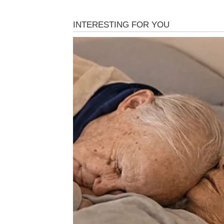
Ovnovima dolazi vijest koja vraća optimizam 
zastoju konačno pokazuje konkretne rezulta
Moguća je dodatna zarada ili prilika koja va
BIK
Bikovi ulaze u mnogo stabilniju finansijsku f
iza vas.
Zvijezde pokazuju mogućnost priliva novca k
Osjetićete veliko olakšanje.
BLIZANCI