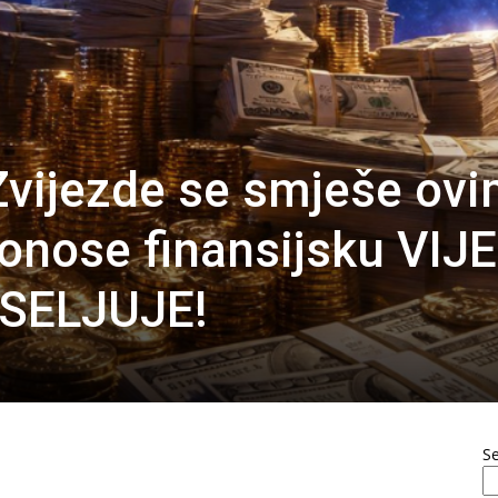
vijezde se smješe ov
onose finansijsku VIJ
ESELJUJE!
S