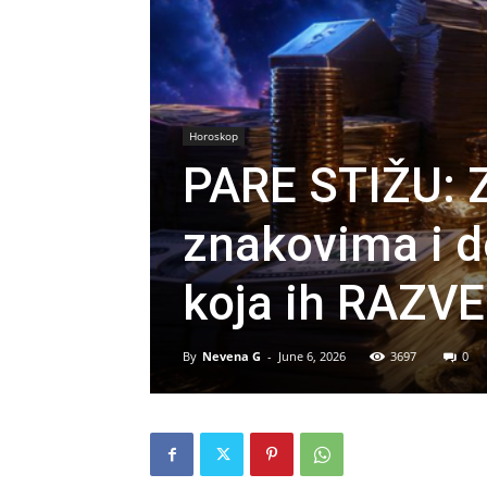
Horoskop
PARE STIŽU: Z
znakovima i d
koja ih RAZV
By
Nevena G
-
June 6, 2026
3697
0