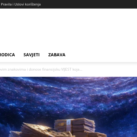
Pravila i Uslovi korištenja
RODICA
SAVJETI
ZABAVA
vim znakovima i donose finansijsku VIJEST koja...