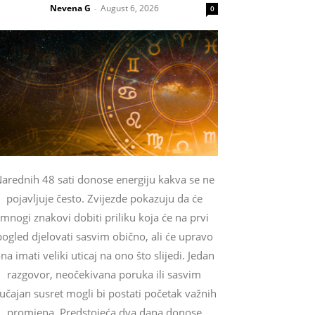
Nevena G
August 6, 2026
-
0
arednih 48 sati donose energiju kakva se ne
pojavljuje često. Zvijezde pokazuju da će
mnogi znakovi dobiti priliku koja će na prvi
pogled djelovati sasvim obično, ali će upravo
na imati veliki uticaj na ono što slijedi. Jedan
razgovor, neočekivana poruka ili sasvim
lučajan susret mogli bi postati početak važnih
promjena. Predstojeća dva dana donose