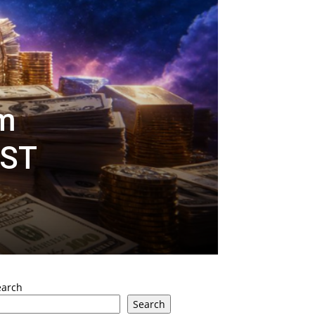
im
EST
earch
Search