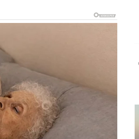
kada su finansije u pitanju. Posao koji je dugo bio u
te.
m omogućava da ostvarite plan koji ste morali odlagati.
azu. Jedna briga koja vas je dugo pratila polako ostaje
oji dolazi baš onda kada vam je najpotrebniji.