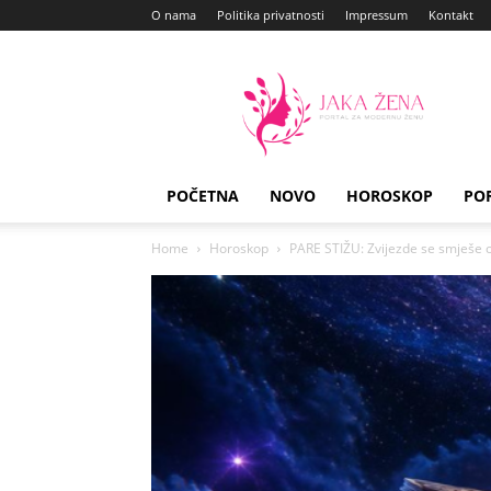
O nama
Politika privatnosti
Impressum
Kontakt
Jaka
Zena
POČETNA
NOVO
HOROSKOP
PO
Home
Horoskop
PARE STIŽU: Zvijezde se smješe o