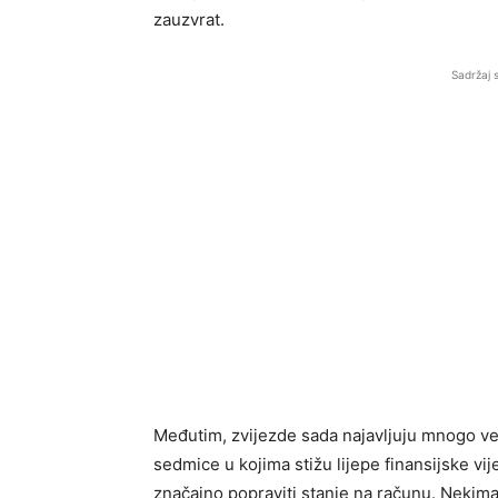
zauzvrat.
Sadržaj 
Međutim, zvijezde sada najavljuju mnogo ved
sedmice u kojima stižu lijepe finansijske vije
značajno popraviti stanje na računu. Nekim