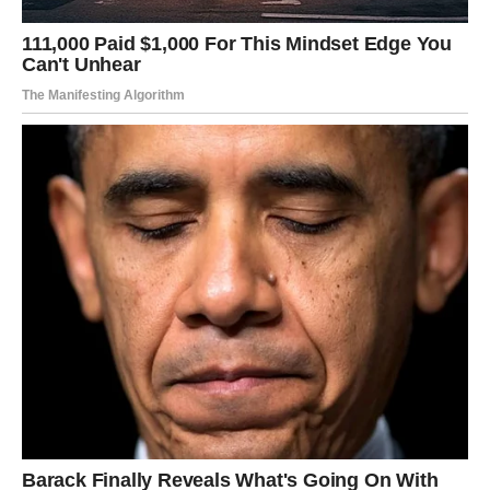
Neke sedmice zaboravimo vrlo brzo. A neke pamtimo
cijeli život. Upravo takav period sada dolazi za mnoge
znakove.