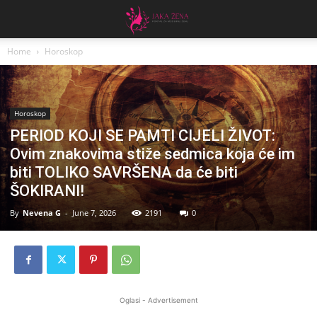
Home
Horoskop
Horoskop
PERIOD KOJI SE PAMTI CIJELI ŽIVOT:
Ovim znakovima stiže sedmica koja će im
biti TOLIKO SAVRŠENA da će biti
ŠOKIRANI!
By
Nevena G
-
June 7, 2026
2191
0
Oglasi - Advertisement