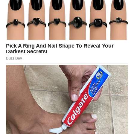
Vodolije očekuju prijatna iznenađenja i neočekivane
prilike. Jedan razgovor mogao bi promijeniti vaše planove
na najbolji mogući način.
Ovo je sedmica koja donosi mnogo optimizma.
RIBE
Ribe su znak kojem zvijezde donose možda i najljepšu
sedmicu u posljednje vrijeme. Na više životnih polja
istovremeno dolaze pozitivne promjene koje će vas
ostaviti prijatno iznenađenima.
Ljubavni život postaje topliji i ispunjeniji, finansije
pokazuju znakove napretka, a jedna važna želja počinje
da se približava ostvarenju. Ono što će vas posebno