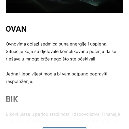
OVAN
Ovnovima dolazi sedmica puna energije i uspjeha.
Situacije koje su djelovale komplikovano počinju da se
rješavaju mnogo brže nego što ste očekivali.
Jedna lijepa vijest mogla bi vam potpuno popraviti
raspoloženje.
BIK
Bikovi ulaze u period stabilnosti i zadovoljstva. Finansije
pokazuju pozitivne znakove, a privatni život donosi više