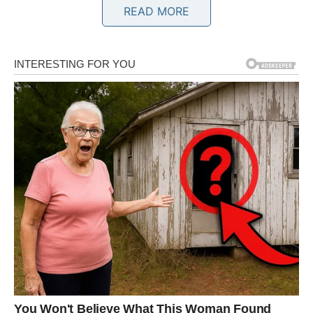
mira i harmonije.
READ MORE
Pred vama su dani u kojima ćete konačno moći da se
opustite.
BLIZANCI
Blizanci privlače srećne okolnosti gdje god da se pojave.
Nova poznanstva, korisni razgovori i zanimljive prilike
obilježiće naredne dane.
Ovo je sedmica u kojoj mnogo toga ide u vašu korist.
RAK
Rakovima dolazi osjećaj olakšanja nakon perioda
neizvjesnosti. Jedna situacija koja vas je opterećivala