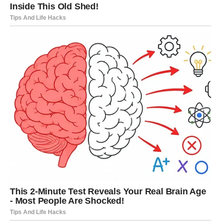
konačno dobija povoljan razvoj.
Pred vama su trenuci koji vraćaju vjeru u dobre ishode.
LAV
Lavovi će biti među najvećim srećnicima sedmice.
Moguće su lijepe vijesti vezane za posao, novac ili
privatni život.
Očekuje vas period u kojem ćete imati mnogo razloga za
ponos i zadovoljstvo.
DJEVICA
Djevice konačno vide rezultate svog rada. Ono što ste