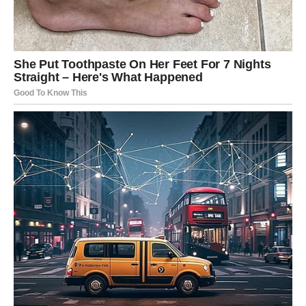
obradovati jeste osjećaj da se stvari konačno slažu onako
kako ste dugo željeli.
Mnoge Ribe će ovu sedmicu pamtiti kao trenutak kada su
shvatile da se život zaista može promijeniti nabolje
mnogo brže nego što očekujemo.
Zvijezde najavljuju sedmicu punu srećnih okolnosti,
lijepih vijesti i događaja koji mogu ostati u sjećanju veoma
dugo. Mnogi znakovi dobijaju priliku da osjete kako
izgleda kada se više stvari odjednom počne razvijati u
njihovu korist.
Posebno se izdvajaju Ribe, Strijelac i Lav, kojima dolaze
najljepši trenuci, pozitivni preokreti i razlozi za veliko
zadovoljstvo. Ipak, svaki znak dobija priliku da naredne
dane učini posebnim na svoj način.