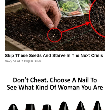
najljepših ove godine. Zvijezde vam donose uspjeh,
sreću i događaje koji popravljaju raspoloženje iz dana u
dan.
Mnogi pripadnici ovog znaka osjetiće da im se život
razvija tačno onako kako su priželjkivali.
JARAC
Jarčevima dolazi nagrada za trud i posvećenost.
Poslovne vijesti, finansijski pomaci i osjećaj sigurnosti
obilježiće naredne dane.
Pred vama je period koji potvrđuje da ste bili na pravom
putu.
VODOLIJA