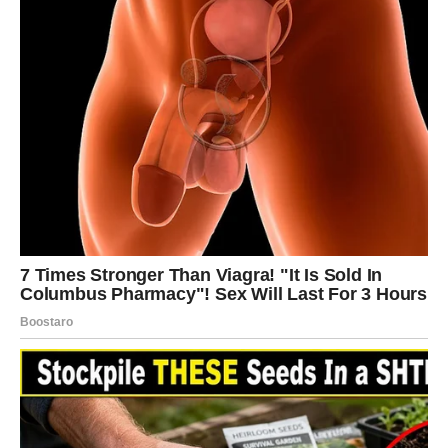
ŠKORPIJA
Škorpije očekuje niz pozitivnih događaja koji će ih
iznenaditi. Jedna prilika koja dolazi iznenada mogla bi
otvoriti vrata ka nečemu veoma važnom.
Ovo je vrijeme kada treba vjerovati svojim instinktima.
STRIJELAC
Strijelac ulazi u sedmicu koja bi mogla biti jedna od