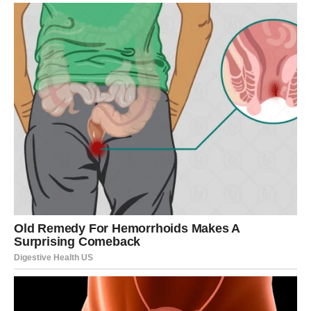
dugo gradili počinje da daje konkretne plodove.
Zvijezde vam donose više sigurnosti i osjećaj da se trud
zaista isplatio.
VAGA
Vagama dolazi veoma lijep period na emotivnom planu.
Moguć je susret, poruka ili razgovor koji mijenja
raspoloženje na najbolji mogući način.
Pred vama su dani puni topline i lijepih emocija.