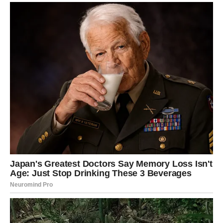
Lavovima dolazi poziv ili poruka koja ih potpuno
iznenađuje.
Jedna osoba iz prošlosti želi iskren razgovor i pokušava
vratiti izgubljeno povjerenje.
Prošlost vam ponovo kuca na vrata
Pred vama su veoma uzbudljivi ljubavni trenuci.
DJEVICA
Pred vama su dani tokom kojih ćete mnogo razmišljati o
starim emocijama.
Jedna osoba pokazuje da vas nikada nije uspjela