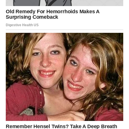
Bićete zbunjeni jer ste mislili da je ta priča završena
zauvijek.
Sudbina vam mijenja planove
Pred vama su trenuci puni emocija i iznenađenja.
RIBE
Ribe ulaze u veoma emotivan period tokom kojeg
prošlost ponovo postaje važna tema.
Jedna osoba pokazuje da vas nikada nije zaboravila i da
još uvijek nosi snažne emocije prema vama.
Ljubav koja je ostala u srcu vraća se