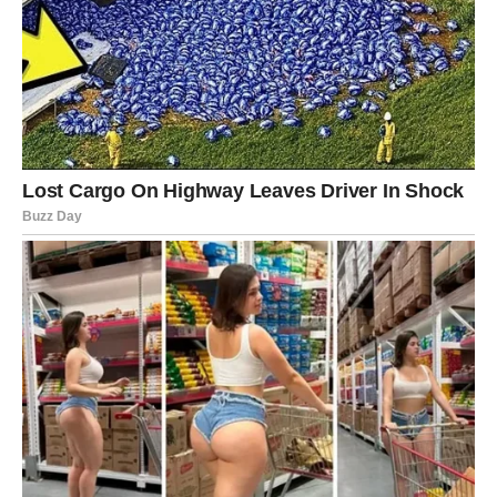
Privlačnost nikada nije nestala
Pred vama su veoma intenzivni trenuci.
STRIJELAC
Neočekivana poruka ili susret mogli bi vam potpuno
promijeniti pogled na prošlost.
Jedna osoba sada želi popraviti ono što je nekada
izgubila.
Ljubav se vraća onda kada je najmanje
očekujete
Pred vama su veoma zanimljivi trenuci.