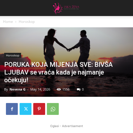
Home
Horoskop
Horoskop
PORUKA KOJA MIJENJA SVE: BIVŠA
LJUBAV se vraća kada je najmanje
očekuju!
By
Nevena G
-
May 14, 2026
1556
0
Oglasi - Advertisement