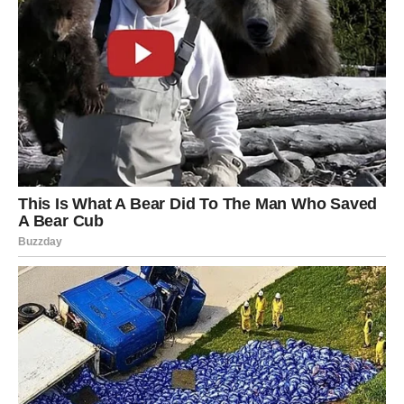
ŠKORPIJA
Pred vama je veoma snažan susret sa osobom koja je
ostavila veliki trag u vašem životu.
Emocije koje ste pokušavali sakriti sada izlaze na
površinu.