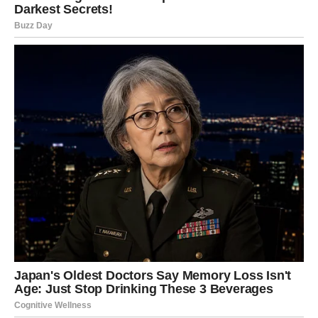
Pred vama su veoma zanimljivi i emotivni trenuci.
RAK
Rakovi su među znakovima kojima dolazi najveći ljubavni
preokret.
Jedna bivša ljubav sada više ne može skrivati emocije i
želi novu priliku sa vama.
Poruka mijenja sve što ste mislili
Pred vama su veoma nježni i sudbinski trenuci.
LAV