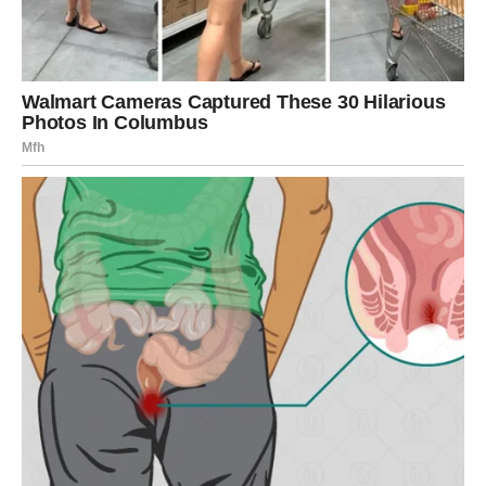
JARAC
Jarčevi konačno dobijaju iskreno priznanje emocija od
osobe iz prošlosti.
Poslije mnogo tišine dolazi razgovor koji može
promijeniti mnogo toga.
Srce dobija novu šansu
Pred vama su veoma posebni emotivni trenuci.
VODOLIJA
Zvijezde vam donose veoma neočekivan povratak bivše
ljubavi.