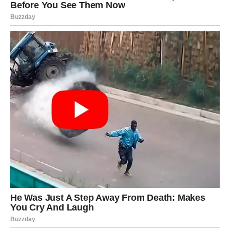
Pred vama su trenuci puni topline i iskrenih emocija.
Poruka koja mijenja sve uskoro stiže mnogim znakovima
Zodijaka, ali posebno će je osjetiti Rakovi, Vage i Ribe
kojima se bivša ljubav vraća onda kada su najmanje
očekivali.
Zvijezde sada pokazuju da neke emocije nikada ne
nestanu i da prava ljubav uvijek pronađe način da se vrati
onda kada srce ponovo postane spremno da vjeruje.