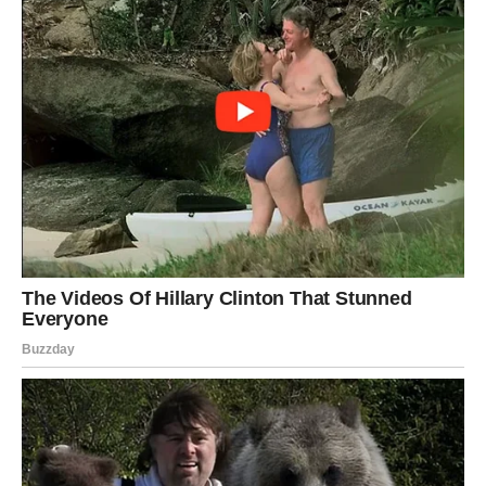
zaboraviti.
Istina izlazi na vidjelo
Pred vama su veoma posebni emotivni trenuci.
VAGA
Zvijezde vam donose veoma emotivan period i
mogućnost pomirenja.
Jedna osoba konačno priznaje ono što je dugo skrivala.
Ljubav iz prošlosti ponovo budi srce
Pred vama su trenuci koje ćete dugo pamtiti.