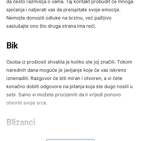
da često razmišlja o vama. Taj kontakt probudit će mnoga
sjećanja i natjerati vas da preispitate svoje emocije.
Nemojte donositi odluke na brzinu, već pažljivo
saslušajte ono što druga strana ima reći.
Bik
Osoba iz prošlosti shvatila je koliko ste joj značili. Tokom
narednih dana moguće je javljanje koje će vas iskreno
iznenaditi. Razgovor će biti miran i otvoren, a vi ćete
konačno dobiti odgovore na pitanja koja ste dugo nosili u
sebi. Samo vi možete procijeniti da li vrijedi ponovo
otvoriti svoje srce.
Blizanci
Zvijezde vam donose poruku koja će potpuno promijeniti