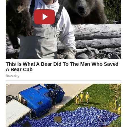
čujete ono što ste dugo željeli. Bivši partner priznat će da
je često razmišljao o vama i da nikada nije prestao cijeniti
sve što ste zajedno prošli. Na vama je da odlučite da li je
pravo vrijeme za novi korak.
Vodolija
Vi ste među znakovima kojima zvijezde donose najveće
iznenađenje. Osoba koju niste uspjeli potpuno zaboraviti
mogla bi vam poslati poruku koja će vas duboko dirnuti.
Razgovor će biti iskren i mogao bi potpuno promijeniti
vaš pogled na prošlost. Nije isključeno da se između vas
ponovo probudi bliskost.
Ribe