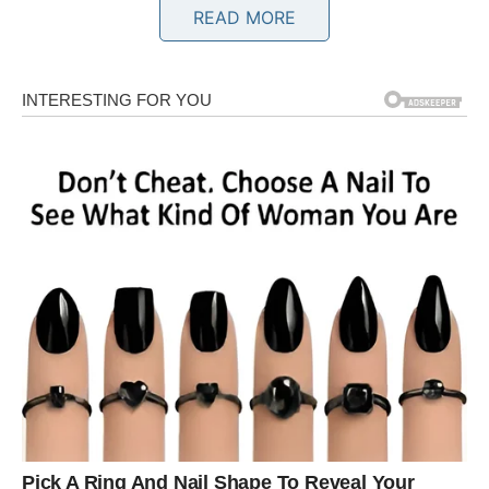
READ MORE
vaše raspoloženje. Bivša ljubav odlučila je napraviti prvi
korak i priznati da nikada nije prestala misliti na vas.
Emocije će biti pomiješane, ali ćete jasno osjetiti da među
vama još uvijek postoji nerazjašnjena priča.
Rak
Vi ste među znakovima kojima dolazi najveći emotivni
preokret. Bivši partner poželjet će ponovo biti dio vašeg
života i otvoreno će pokazati da žali zbog svega što se
dogodilo. Ako ste još uvijek slobodni, ovo bi mogao biti
početak potpuno drugačijeg i zrelijeg odnosa nego ranije.
Lav
Pred vama je neočekivan razgovor koji će probuditi