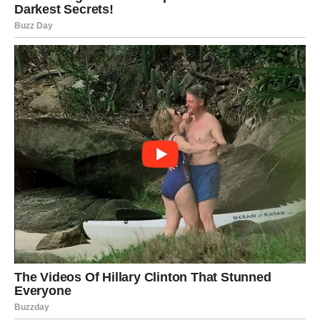
uspomene za koje ste mislili da su izblijedjele. Bivša
ljubav pokušat će objasniti razloge svojih postupaka i
pokazati da se mnogo toga promijenilo. Dobro razmislite
prije nego što donesete konačnu odluku.
Djevica
Jedna poruka donijet će vam veliko iznenađenje. Osoba
iz prošlosti priznat će da je napravila grešku i da često
razmišlja o tome kako bi vaš odnos izgledao da su
okolnosti bile drugačije. Ovaj razgovor pomoći će vam da
mnogo jasnije sagledate vlastite emocije.
Vaga
Pred vama su dani puni snažnih emocija. Bivši partner
mogao bi vam priznati da nikada nije uspio zaboraviti sve