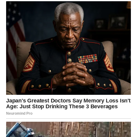
lijepe trenutke koje ste dijelili. Susret ili razgovor
probudit će osjećaje koji su dugo bili potisnuti. Zvijezde
pokazuju da odluka koju donesete može imati veliki
utjecaj na vašu budućnost.
Škorpija