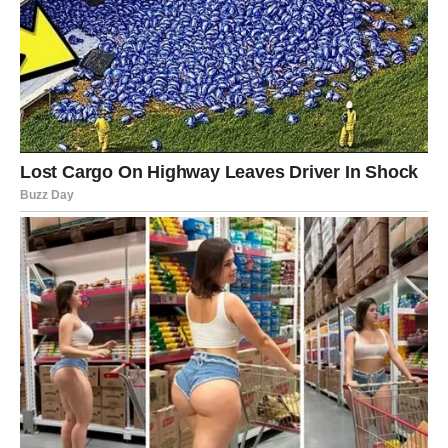
Pred vama je period u kojem će prošlost ponovo postati
dio vaše sadašnjosti. Bivša ljubav poželjet će objasniti
ono što je dugo ostalo neizgovoreno. Bez obzira na to
kako će se sve završiti, ovaj razgovor donijet će vam
olakšanje i pomoći da nastavite dalje mnogo mirnijeg
srca.
Zvijezde pokazuju da će Rakovi, Vodolije i Vage imati
najveće šanse da dobiju poruku koja će promijeniti njihov
ljubavni život. Njima dolaze iskrena priznanja, razgovori
puni emocija i mogućnost da odluče da li će prošlosti dati
novu priliku. Ni ostali znakovi neće ostati bez važnih
emotivnih trenutaka jer naredni dani donose odgovore
koji su dugo čekani i priliku da se stare priče sagledaju iz
potpuno nove perspektive.