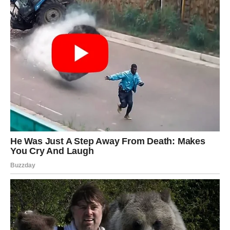
Osoba iz prošlosti nosi veliko kajanje i sada želi ispraviti
ono što je nekada izgubila. Tokom narednih dana moguće
je iskreno priznanje koje će vas iznenaditi. Budite
otvoreni za razgovor, ali ne zaboravite sve ono što ste
naučili kroz prethodna iskustva.
Strijelac
Pred vama je kontakt koji će probuditi mnogo lijepih
uspomena. Bivša ljubav želi saznati kako ste i postoji
velika mogućnost da će pokušati obnoviti komunikaciju.
Iskren razgovor mogao bi vam pomoći da zatvorite staro
poglavlje ili razmotrite mogućnost novog početka.
Jarac
Vikend i naredni dani donose vam priliku da konačno