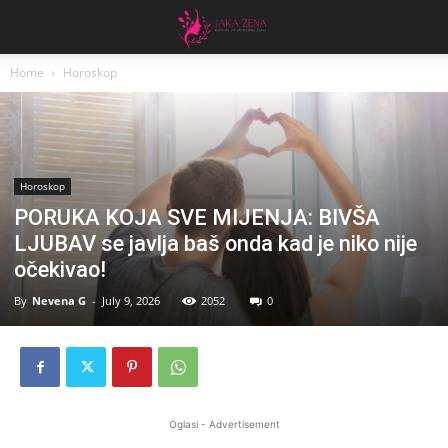
Home
Horoskop
Horoskop
PORUKA KOJA SVE MIJENJA: BIVŠA
LJUBAV se javlja baš onda kad je niko nije
očekivao!
By
Nevena G
-
July 9, 2026
2052
0
Oglasi - Advertisement