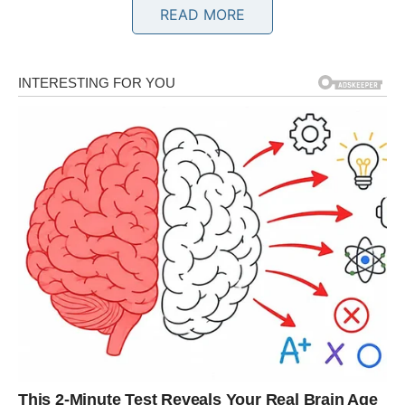
Bivša ljubav mogla bi pokazati da osjećanja nisu potpuno
READ MORE
nestala. Pred vama je zanimljiv razvoj događaja.
Poruka srca
Slušajte intuiciju.
BLIZANCI
Neočekivani kontakt
Jedna poruka ili komentar na društvenim mrežama
mogao bi pokrenuti lavinu emocija.
Poruka srca
Ne potcjenjujte snagu slučajnosti.