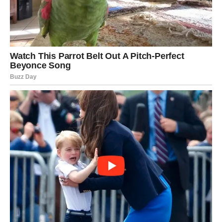
Prošlost treba pažljivo procijeniti prije nego što joj
otvorite vrata.
JARAC
Neočekivani kontakt
Jedna vijest ili poruka mogla bi vas natjerati da drugačije
gledate na staru ljubavnu priču.
Poruka srca
Ne žurite s odlukama.
VODOLIJA