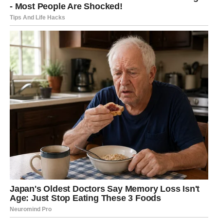
RAK
PROŠLOST KONAČNO KUCА NA VAŠA
VRATA
Rakovi su među znakovima kojima zvijezde najjasnije
nagovještavaju javljanje bivše ljubavi. Osoba koja vam je
nekada mnogo značila mogla bi poželjeti razgovor i
priliku da objasni ono što je ostalo nedorečeno.
Ovaj kontakt mogao bi vas iznenaditi više nego što
očekujete.
Poruka srca
Ne zaboravite šta ste naučili iz prošlih iskustava.