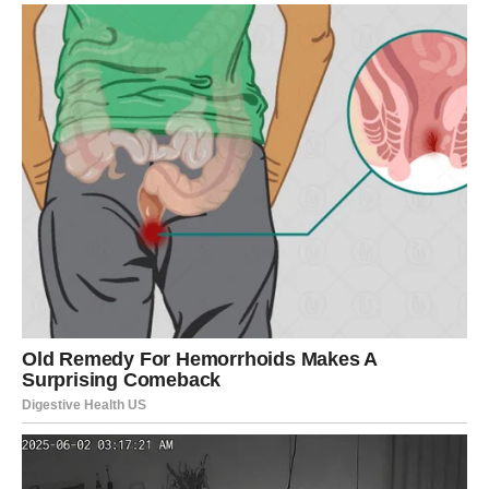
LAV
Neočekivani kontakt
Lavovi bi mogli saznati da ih bivša ljubav još uvijek
spominje i prati njihov život iz daljine.
Poruka srca
Budite iskreni prema sebi.
DJEVICA
Neočekivani kontakt
Pred vama je mogućnost razgovora koji donosi odgovore