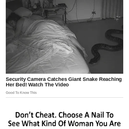
koje dugo čekate.
Poruka srca
Istina uvijek pronađe put.
VAGA