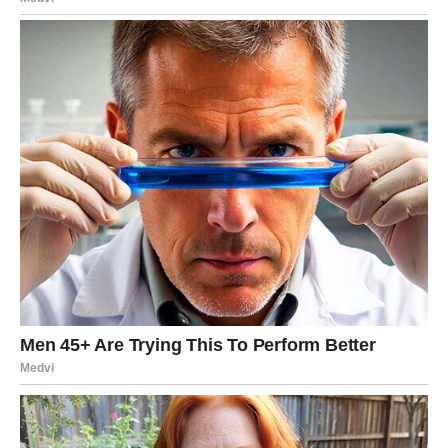
Najviše iznenađenja očekuje
Ribe
, kojima se bivša ljubav
vraća na velika vrata,
Škorpije
, kojima slijedi važan
razgovor, te
Rakove
, kojima prošlost donosi odgovore
koje dugo čekaju.
Ponekad je dovoljna samo jedna poruka da promijeni tok
cijele priče. Zvijezde poručuju da bi upravo takav trenutak
mogao stići onda kada ga najmanje očekujete.