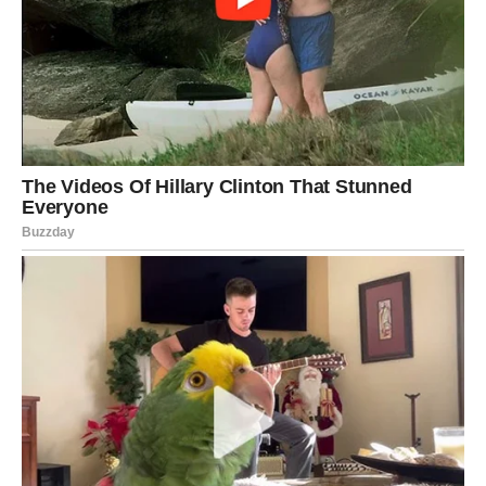
postoji nešto što nije izrečeno.
Mnogi pripadnici ovog znaka biće iznenađeni snagom
emocija koje će se vratiti.
Poruka srca
Ne dozvolite ponosu da odlučuje umjesto vas.
STRIJELAC
Neočekivani kontakt
Moguće je da ćete saznati kako neko iz prošlosti često
razmišlja o vama.
Poruka srca