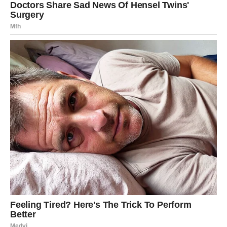
koji dolazi potpuno neočekivano i mijenja vaše planove.
Ono što ovu situaciju čini posebnom jeste činjenica da ni
vi možda niste potpuno zatvorili to poglavlje. Pred
mnogim Ribama nalazi se prilika da konačno saznaju
istinu ili da ljubavi pruže novu šansu.
Poruka srca
Ponekad se najvažnije priče vrate onda kada smo
spremni da ih razumijemo.
Zvijezde pokazuju da naredni dani donose snažnu
energiju prošlosti i neočekivane kontakte koji mogu
probuditi uspomene i emocije. Za neke znakove to će biti
samo podsjetnik na ono što je bilo, dok će za druge
predstavljati početak potpuno novog poglavlja.