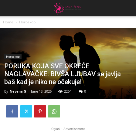
Home
Horoskop
Horoskop
PORUKA KOJA SVE OKREĆE
NAGLAVAČKE: BIVŠA LJUBAV se javlja
baš kad je niko ne očekuje!
By
Nevena G
-
June 18, 2026
2264
0
Oglasi - Advertisement