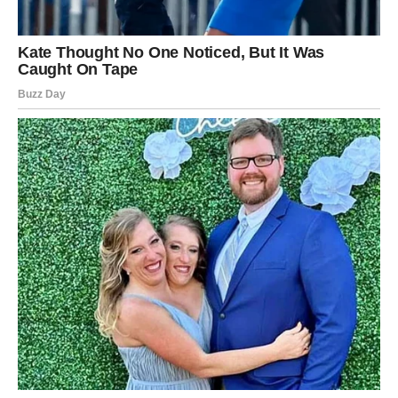
Neočekivani kontakt
Osoba za koju ste mislili da je odavno krenula dalje mogla
bi pokazati da osjećanja još postoje.
Poruka srca
Budite otvoreni za iskren razgovor.
RIBE
NAJVEĆE IZNENAĐENJE STIŽE UPRAVO
VAMA
Ribe su znak kojem zvijezde donose najjaču energiju
povratka bivše ljubavi. Moguća je poruka, poziv ili susret