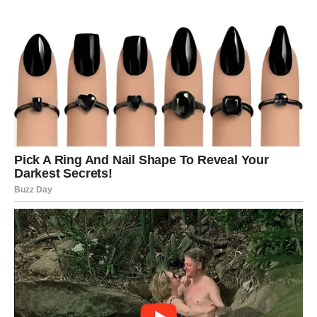
Neočekivani kontakt
Jedna osoba iz prošlosti mogla bi pokušati obnoviti
komunikaciju na veoma neobičan način.
Poruka srca
Ne ignorišite osjećaje koji se probude.
ŠKORPIJA
STARA PRIČA NIJE POTPUNO
ZAVRŠENA
Škorpije očekuje veoma zanimljiv period. Bivši partner
mogao bi napraviti prvi korak i pokazati da još uvijek