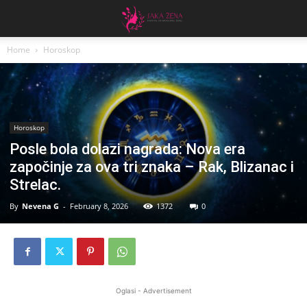
Home
Horoskop
Horoskop
Posle bola dolazi nagrada: Nova era
započinje za ova tri znaka – Rak, Blizanac i
Strelac.
By
Nevena G
-
February 8, 2026
1372
0
Oglasi - Advertisement