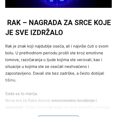
RAK – NAGRADA ZA SRCE KOJE
JE SVE IZDRŽALO
Rak je znak koji najdublje oseća, ali i najviše ćuti o svom
bolu. U prethodnom periodu prošli ste kroz emotivne
lomove, razočaranja u ljude kojima ste verovali, kao i
situacije u kojima ste se osećali neshvaćeno i
zapostavljeno. Davali ste bez zadrške, a često dobijali
tišinu.
Sada se to menja.
Nova era za Raka donosi
emocionalno isceljenje i
sigurnost
. Dolazi trenutak kada se srce konačno smiruje,
kada shvatate da više ne morate da se borite da biste bili