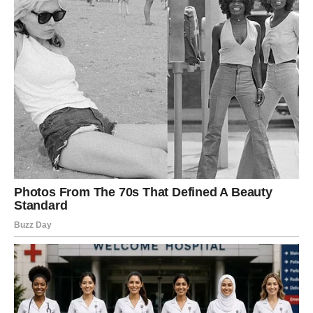
mestu dok je duša želela da ide dalje. Bilo je razočaranja,
odricanja i trenutaka kada ste se pitali da li ste pogrešili.
Ali upravo sada – stvari se okreću.
Nova era za Strelca donosi
širenje, olakšanje i povratak
radosti
. Dolazi prilika koja vas podseća ko ste zaista:
slobodni duh, istraživač, neko ko veruje u sutra. Moguće
je putovanje, nova ideja, nova ljubav ili životna odluka
koja vas vraća u kontakt sa sobom.
U ljubavi, prestajete da se zadovoljavate manje nego što
zaslužujete. Dolazi osoba ili situacija koja budi osmeh,
strast i optimizam.
Na ličnom planu, Strelac ponovo veruje u sebe – i baš
tada sudbina donosi nagradu. Posle bola – dolazi
život
pun smisla i širine
.