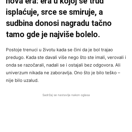
nova era: era u kojoj se trud
isplaćuje, srce se smiruje, a
sudbina donosi nagradu tačno
tamo gde je najviše bolelo.
Postoje trenuci u životu kada se čini da je bol trajao
predugo. Kada ste davali više nego što ste imali, verovali i
onda se razočarali, nadali se i ostajali bez odgovora. Ali
univerzum nikada ne zaboravlja. Ono što je bilo teško –
nije bilo uzalud.
Sadržaj se nastavlja nakon oglasa