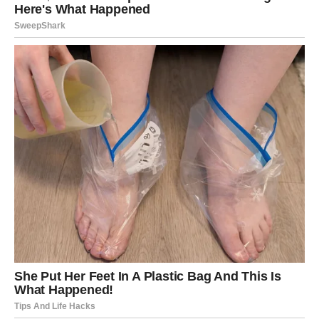
planovi se menjali, a vi ste pokušavali da pronađete
stabilnost u haosu.
Sada dolazi preokret.
Nova era donosi
jasnoću, odlučnost i mentalno
olakšanje
. Razgovor, vest ili informacija u narednom
periodu menja sve. Ono što vam je bilo nejasno – postaje
kristalno jasno. Donosite odluku koja vas oslobađa tereta
i vraća vam snagu.
U ljubavi, Blizanac ulazi u fazu iskrenosti – prema
drugima, ali i prema sebi. Prestajete da pristajete na
polovične odnose i nejasne emocije. Ako neko ostane uz
vas sada, ostaje zato što želi – ne zato što mu je zgodno.
Na poslovnom planu, dolazi priznanje, nova ideja ili prilika
koja vas vraća na pravi put. Posle bola – vaša nagrada je
sloboda i uspeh
.