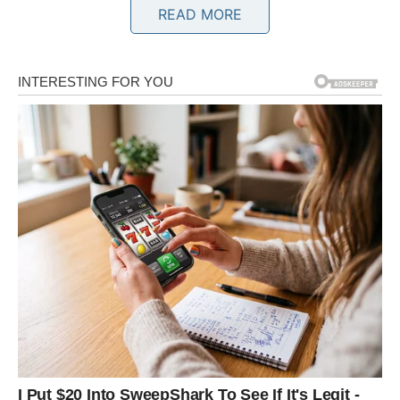
voljeni. U ljubavi sledi nagrada: ili se odnos stabilizuje i
READ MORE
dobija dublji smisao, ili u vaš život ulazi osoba koja vas
vidi onakvima kakvi jeste – bez potrebe da se dokazujete.
Na ličnom planu, Rak vraća
veru u sebe
. Granice koje ste
naučili da postavljate štite vas od novih razočaranja.
Sudbina vam vraća mir, toplinu i osećaj pripadnosti. Posle
bola – dolazi nagrada u vidu ljubavi koja ne boli.
BLIZANAC – KRAJ ZBRKE,
POČETAK JASNOĆE I USPEHA
Za Blizance je prethodni period bio obojen unutrašnjom
borbom. Mnogo pitanja, premalo odgovora. Često ste se
osećali rastrzano između razuma i srca, prošlosti i
budućnosti, želja i realnosti. Ljudi su dolazili i odlazili,