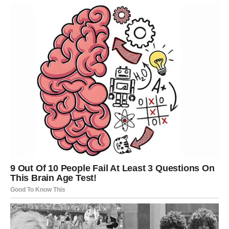
STRELAC – POVRATAK VERE,
RADOSTI I ŽIVOTNE STRASTI
Strelac je u prethodnom periodu prošao kroz gubitak
vere – ne samo u ljude, već i u životni pravac. Osećali ste
se sputano, ograničeno, kao da ste morali da stojite na