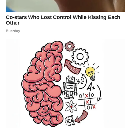
komplikovano iznenada će dobiti rješenje.
Na polju ljubavi Blizance očekuju veoma zanimljivi dani.
Moguće je novo poznanstvo koje će im vratiti vjeru u
emocije i pokazati da još uvijek postoje iskreni ljudi.
Neki Blizanci mogli bi doživjeti neočekivan susret sa
osobom iz prošlosti, ali ovog puta situacija će biti
potpuno drugačija nego ranije.
Oni koji su u vezi konačno će uspjeti riješiti nesporazume
koji su dugo stvarali udaljenost između njih i partnera.
Zvijezde im donose mnogo više mira, nježnosti i
emotivne sigurnosti.
Na polju posla i finansija dolazi mnogo bolja energija.