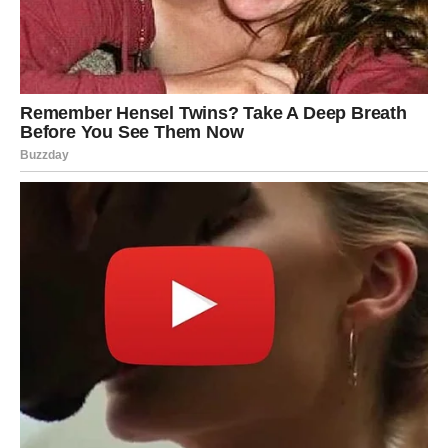
BLIZANCI
Blizanci su dugo pokušavali djelovati veselo i pozitivno
čak i onda kada im nije bilo lako. Mnogi nisu ni
primjećivali koliko su zapravo umorni od svega što su
prolazili.
Mnogo puta su skrivali tugu iza osmijeha.
Mnogo puta su ćutali o stvarima koje su ih lomile.
Ali sada konačno dolazi period kada će i oni osjetiti da
sreća ponovo ulazi u njihov život.
Zvijezde Blizancima donose veliko emotivno olakšanje i
veoma važan preokret.
Neki problemi koji su ih dugo opterećivali konačno će
početi nestajati, a mnoge situacije koje su djelovale