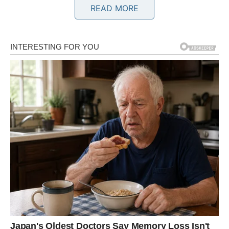
READ MORE
LAV
Lavovi su u prethodnom periodu mnogo toga prećutali.
Iako djeluju snažno i ponosno, istina je da ih je mnogo
toga povrijedilo više nego što su ikada priznali. Neki ljudi
su ih razočarali, neke situacije su ih iscrpile, a mnogo
puta su davali srce onima koji nisu znali da ga čuvaju.
Ali sada dolazi vrijeme kada će Lavovi konačno osjetiti da
se život mijenja u njihovu korist.