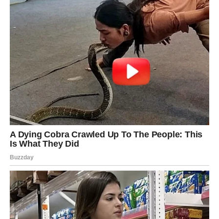
Ovnovi ulaze u period velikih promjena koje će ih
iznenaditi više nego što očekuju. Mnogo toga što je bilo
blokirano sada se konačno pokreće, a život počinje
donositi odgovore koje dugo čekaju.
U prethodnom periodu Ovnovi su imali osjećaj da stalno
moraju biti jaki za sve oko sebe. Nosili su mnogo
odgovornosti, mnogo stresa i često skrivali svoje emocije
iza tvrdog ponašanja.
Ali sada dolazi vrijeme kada više neće morati stalno da se
bore.
Zvijezde Ovnovima donose energiju sreće, novih
početaka i veoma važnih životnih preokreta.
Mnogi pripadnici ovog znaka uskoro će dobiti priliku da