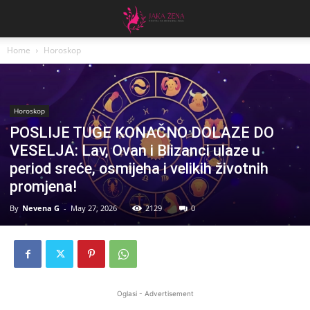
Home
Horoskop
Horoskop
POSLIJE TUGE KONAČNO DOLAZE DO
VESELJA: Lav, Ovan i Blizanci ulaze u
period sreće, osmijeha i velikih životnih
promjena!
By
Nevena G
-
May 27, 2026
2129
0
Oglasi - Advertisement