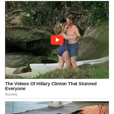
Pored ljubavi, dolazi i mnogo bolja energija na polju
novca i posla. Lavovi koji su dugo čekali promjene uskoro
bi mogli dobiti priliku koja će im donijeti osjećaj
sigurnosti i uspjeha.
Mnogi pripadnici ovog znaka konačno će dobiti priznanje
za trud koji su ulagali mjesecima.
Najvažnije od svega jeste to što Lavovi ponovo počinju
vjerovati sebi. Vraća im se samopouzdanje, energija i
želja za životom.
Poslije mnogo tuge, dolaze dani kada će mnogo češće
imati razlog za osmijeh.
OVAN