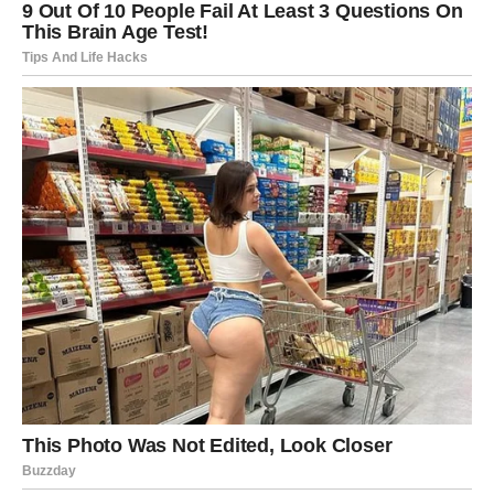
Blizanci će imati priliku pokazati koliko zapravo vrijede, a
mnogi će dobiti priznanje ili prilike koja će im mnogo
značiti.
Pred njima je period u kojem će se osjećati rasterećenije,
srećnije i motivisanije nego u prethodnim mjesecima.
Ponovo će imati želju da planiraju, sanjaju i vjeruju da
najbolje tek dolazi.