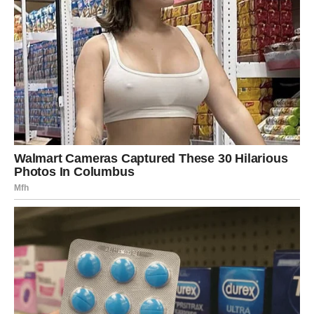
promijene nešto što ih dugo čini nezadovoljnima. To
može biti posao, ljubavni odnos ili način života koji ih je
iscrpljivao.
Na polju ljubavi dolaze veoma lijepe promjene. Neko će
konačno pokazati emocije koje dugo skriva, a mnogi
Ovnovi mogli bi se iznenada zaljubiti mnogo jače nego
što su planirali.
Ovaj period donosi i mogućnost pomirenja sa osobom
koja nikada nije potpuno nestala iz njihovog srca.
Međutim, Ovnovi sada mnogo jasnije vide ko ih iskreno
voli, a ko ih samo koristi kada mu odgovara.
Na polju finansija i posla očekuju ih pozitivne vijesti.
Mogući su novi izvori zarade, poslovne prilike ili uspjeh
koji će im vratiti vjeru da trud ipak nije bio uzaludan.