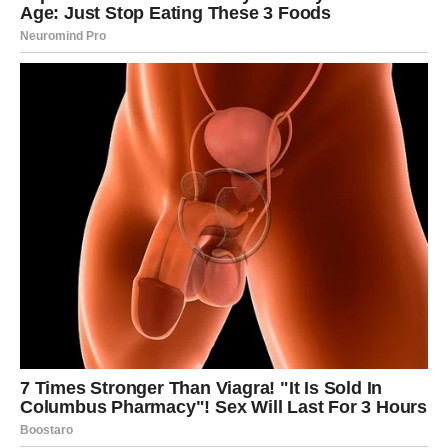
Zvijezde im donose period sreće, ljubavi i velikog
unutrašnjeg olakšanja. Ono što je dugo bilo teško polako
ostaje iza njih, a pred njima se otvaraju vrata mnogo
ljepših dana.
Na polju ljubavi Lavove očekuje veoma zanimljiv period.
Oni koji su slobodni mogli bi upoznati osobu koja će ih
osvojiti iskrenošću, pažnjom i energijom kakvu dugo nisu
osjetili. Ovaj susret mogao bi se dogoditi onda kada se
najmanje budu nadali, ali će veoma brzo shvatiti da ta
osoba nije došla slučajno u njihov život.
Lavovi koji su već u vezi konačno će riješiti probleme koji
su ih dugo opterećivali. Partner će pokazati mnogo više
razumijevanja, pažnje i emocija, a odnos će postati
stabilniji i iskreniji.