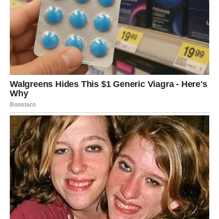
Ovnovi će u narednim danima imati mnogo više energije i
motivacije. Osjećaće kao da se konačno bude iz perioda
umora i emotivne težine.
Pred njima su dani puni pokreta, uzbuđenja i lijepih
iznenađenja.