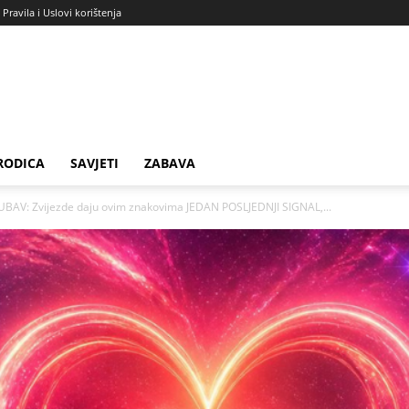
Pravila i Uslovi korištenja
RODICA
SAVJETI
ZABAVA
AV: Zvijezde daju ovim znakovima JEDAN POSLJEDNJI SIGNAL,...