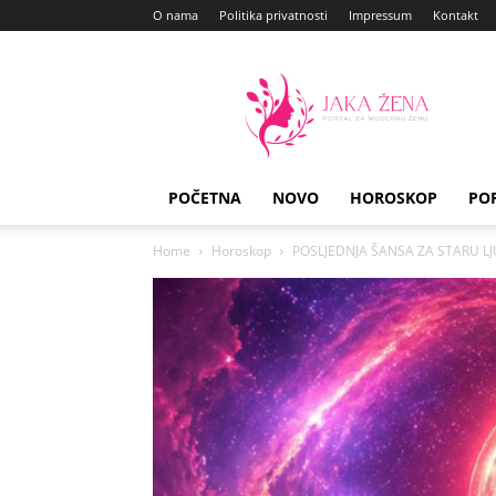
O nama
Politika privatnosti
Impressum
Kontakt
Jaka
Zena
POČETNA
NOVO
HOROSKOP
PO
Home
Horoskop
POSLJEDNJA ŠANSA ZA STARU LJUB