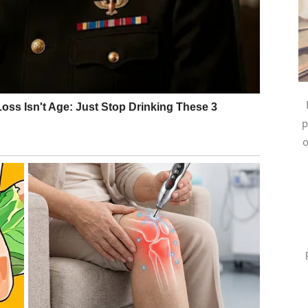
način na koji gledate na stari odnos.
e vraćaju bivše ljubavi, a zvijezde pokazuju da se
p
o
nikada nisu potpuno nestale.
edaju odnos koji je nekada imao posebno mjesto u
mnogo više zrelosti sa obje strane.