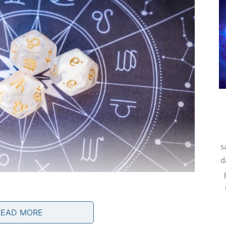
s
d
READ MORE