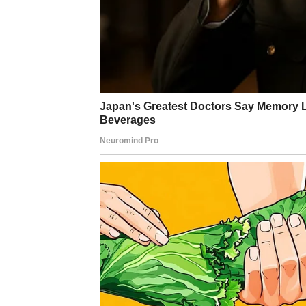
Pred vama je trenutak koji može promijeniti 
RAK
Rakovi su među znakovima kojima se najčešć
upravo to ponavlja.
Osoba koja vam se javlja nosi emocije koje 
LAV
Lavovima dolazi prilika da još jednom sagl
njihovom životu.
Vrijeme je donijelo drugačiju perspektivu i 