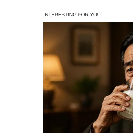
Ovnovima se vraća osoba sa kojom je ostalo
krenete dalje, između vas i dalje postoji osj
Naredni dani donose priliku za iskren razgo
BIK
Bikovi bi mogli dobiti poruku ili znak od n
osjećaj da je napravila grešku koju nije uspj
Zvijezde vam savjetuju da saslušate ono što
BLIZANCI
Blizancima dolazi neočekivan kontakt iz pro
komunikaciju.