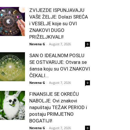
ZVIJEZDE ISPUNJAVAJU
VAŠE ŽELJE: Dolazi SREĆA
i VESELJE koje su OVI
ZNAKOVI DUGO
PRIŽELJKIVALI!
Nevena G
-
August 7, 2026
0
SAN O IDEALNOM POSLU
SE OSTVARUJE: Otvara se
šansa koju su OVI ZNAKOVI
ČEKALI...
Nevena G
-
August 7, 2026
0
FINANSIJE SE OKREĆU
NABOLJE: Ovi znakovi
napuštaju TEŽAK PERIOD i
postaju PRIMJETNO
BOGATIJI!
Nevena G
-
August 7, 2026
0