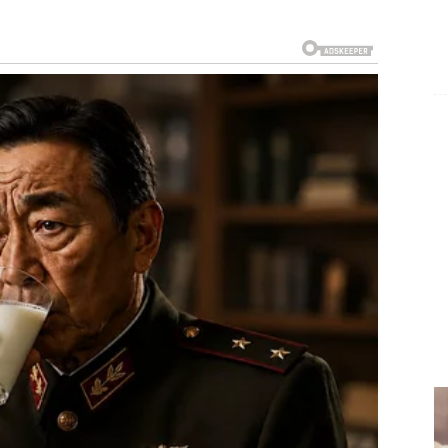
 mnogo neizgovorenih stvari. Iako ste pokušali da
ećaj da priča nije završena.
vor.
ekoga koga su nekada mnogo voljeli. Ta osoba nosi
ela zaboraviti.
 ima da kaže.
šlosti. Neko ko je dugo ćutao sada želi da obnovi