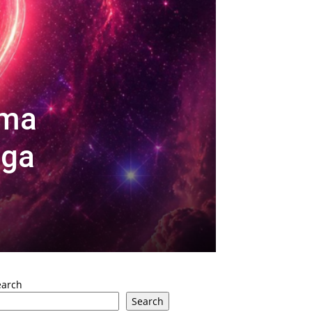
ima
 ga
earch
Search