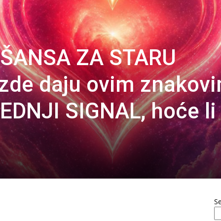
 ŠANSA ZA STARU
ezde daju ovim znakov
DNJI SIGNAL, hoće li
S