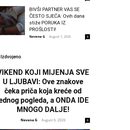
BIVŠI PARTNER VAS SE
ČESTO SJEĆA: Ovih dana
stiže PORUKA IZ
PROŠLOSTI!
Nevena G
-
August 7, 2026
0
Izdvojeno
VIKEND KOJI MIJENJA SVE
U LJUBAVI: Ove znakove
čeka priča koja kreće od
jednog pogleda, a ONDA IDE
MNOGO DALJE!
Nevena G
August 6, 2026
-
0