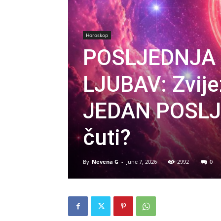
Horoskop
POSLJEDNJA
LJUBAV: Zvij
JEDAN POSLJE
čuti?
By
Nevena G
-
June 7, 2026
2992
0