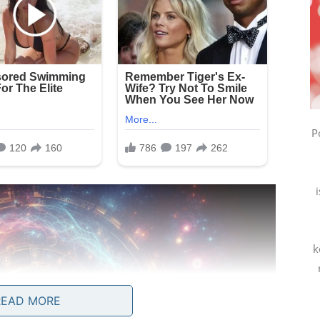
P
i
k
READ MORE