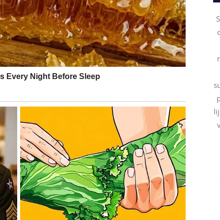
avljanja granica, ali baš taj trenutak može postati
S
tebe stvari ne funkcionišu tako lako.
na nešto bolje ili čak o pokretanju sopstvene priče,
i traži da budeš pametan, jer najveće pobede dolaze kada
ški.
s
p
 postavi uslove.
li
 ti se menja i ambicija
i samo o tome da budeš primećen, već o tome da budeš
reviše, da nosiš tim, da preuzimaš odgovornost, a da
a se tvoj trud podrazumeva. Sada dolazi period kada se
, prisutnija i nepogrešivo vidljiva.
anje i uspon
, ali i kroz unutrašnju promenu: shvataš da