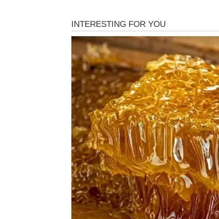
OVAN – Više ne pristaješ 
Ovnovi ulaze u period u kojem se povećava pr
testira: koliko možeš, koliko ćeš ćutati, kol
ono što drugi ne razumeju jeste da se u tebi
po dozvolu, već ide po rezultat.
Revolucija kod tebe dolazi kroz
hrabar pot
cene, ili da budeš u timu u kojem se zaslug