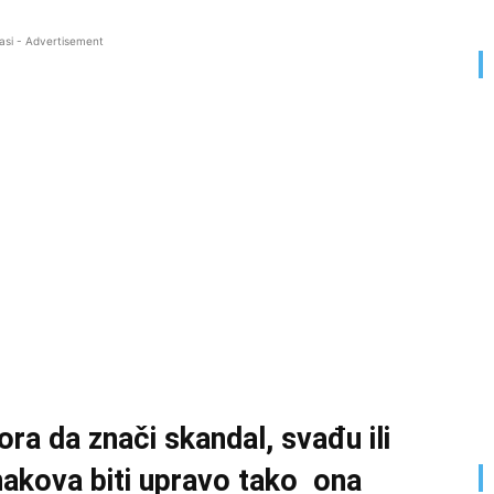
asi - Advertisement
ra da znači skandal, svađu ili
nakova biti upravo tako ona