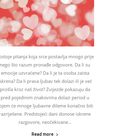
ostoje pitanja koja srce postavlja mnogo prije
nego što razum pronađe odgovore. Da li su
emocije uzvraćene? Da li je ta osoba zaista
skrena? Da li prava ljubav tek dolazi ili je već
prošla kroz naš život? Zvijezde pokazuju da
pred pojedinim znakovima dolazi period u
ojem će mnoge ljubavne dileme konačno biti
razriješene. Predstojeći dani donose iskrene
razgovore, neočekivane...
Read more