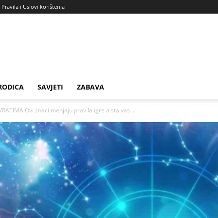
Pravila i Uslovi korištenja
RODICA
SAVJETI
ZABAVA
TIMA:Ovi znaci menjaju pravila igre a sta vas...