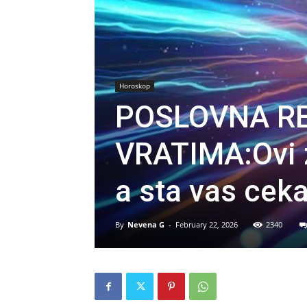
Horoskop
POSLOVNA RE
VRATIMA:Ovi z
a sta vas ceka
By
Nevena G
-
February 22, 2026
2340