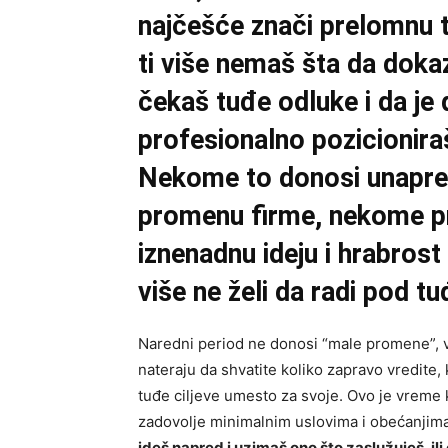
najčešće znači prelomnu t
ti više nemaš šta da dok
čekaš tuđe odluke i da je
profesionalno pozicionira
Nekome to donosi unapređ
promenu firme, nekome pr
iznenadnu ideju i hrabrost
više ne želi da radi pod t
Naredni period ne donosi “male promene”, ve
nateraju da shvatite koliko zapravo vredite, k
tuđe ciljeve umesto za svoje. Ovo je vreme 
zadovolje minimalnim uslovima i obećanjima 
ideš napred i uzimaš ono što zaslužuješ, il