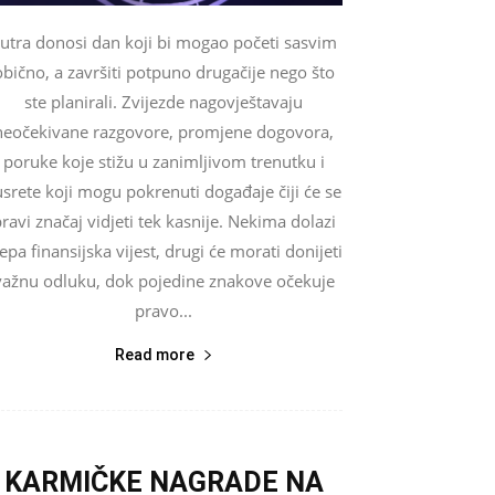
utra donosi dan koji bi mogao početi sasvim
obično, a završiti potpuno drugačije nego što
ste planirali. Zvijezde nagovještavaju
neočekivane razgovore, promjene dogovora,
poruke koje stižu u zanimljivom trenutku i
usrete koji mogu pokrenuti događaje čiji će se
ravi značaj vidjeti tek kasnije. Nekima dolazi
jepa finansijska vijest, drugi će morati donijeti
važnu odluku, dok pojedine znakove očekuje
pravo...
Read more
KARMIČKE NAGRADE NA