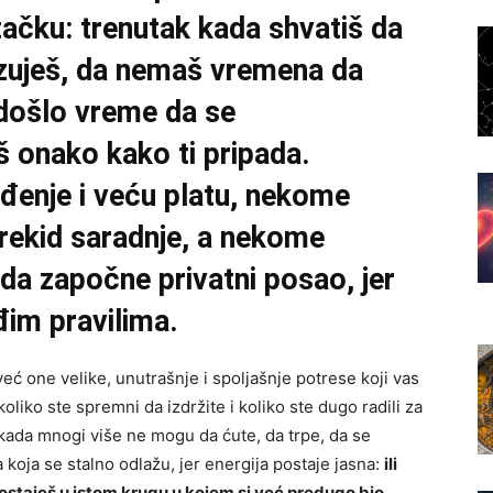
ačku: trenutak kada shvatiš da
azuješ, da nemaš vremena da
 došlo vreme da se
š onako kako ti pripada.
enje i veću platu, nekome
ekid saradnje, a nekome
 da započne privatni posao, jer
uđim pravilima.
ć one velike, unutrašnje i spoljašnje potrese koji vas
oliko ste spremni da izdržite i koliko ste dugo radili za
kada mnogi više ne mogu da ćute, da trpe, da se
koja se stalno odlažu, jer energija postaje jasna:
ili
i ostaješ u istom krugu u kojem si već predugo bio.