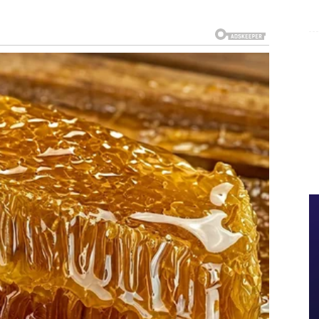
na “čekaj još malo”
itisak, ali i ambicija, pa imaš osećaj da te neko stalno
iko ćeš pristati na tuđe uslove i tuđu sporost. Međutim,
 sada budi onaj pravi, najjači Ovan — onaj koji ne ide
ez
, jer ti više ne želiš da radiš posao na kojem te ne
e dele nepravdeno. Može doći do konflikta sa