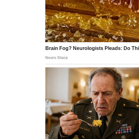
autoritetom, do “oštrijeg” razgovora, do post
prelomnica, jer neko konačno shvata da bez 
Ako si razmišljao o promeni posla, prelasku 
naredni period ti daje energiju i prilike, al
znaš kada treba udariti snažno, a kada strate
Poruka perioda:
Ne traži više potvrdu, nego
LAV – Vraća ti se moć, ali
Lavovi ulaze u fazu u kojoj se više ne rad
poštovan
. Dugo si možda osećao da daješ p
drugi uzimaju zasluge ili se ponašaju kao d
stvari menjaju, jer tvoja energija postaje jača
Revolucija kod Lava često dolazi kroz
prizn