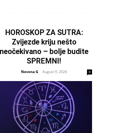
HOROSKOP ZA SUTRA:
Zvijezde kriju nešto
neočekivano – bolje budite
SPREMNI!
Nevena G
August 9, 2026
-
0