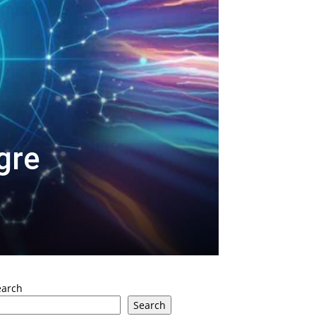
gre
earch
Search