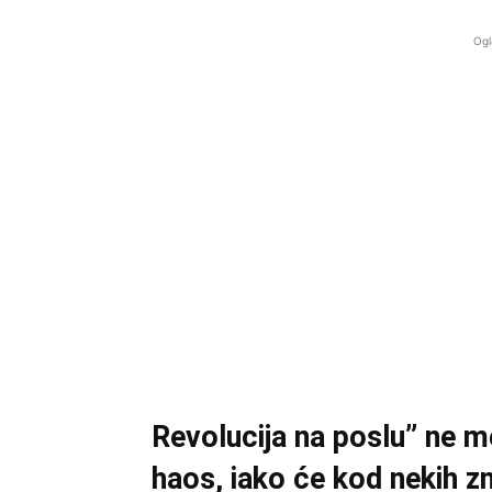
Ogl
Revolucija na poslu” ne mo
haos, iako će kod nekih z