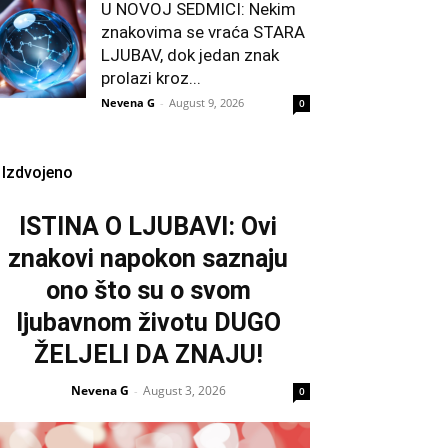
U NOVOJ SEDMICI: Nekim
znakovima se vraća STARA
LJUBAV, dok jedan znak
prolazi kroz...
Nevena G
-
August 9, 2026
0
Izdvojeno
ISTINA O LJUBAVI: Ovi
znakovi napokon saznaju
ono što su o svom
ljubavnom životu DUGO
ŽELJELI DA ZNAJU!
Nevena G
August 3, 2026
-
0