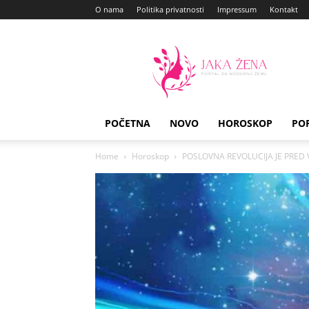
O nama
Politika privatnosti
Impressum
Kontakt
Jaka
Zena
POČETNA
NOVO
HOROSKOP
PO
Home
Horoskop
POSLOVNA REVOLUCIJA JE PRED VRA