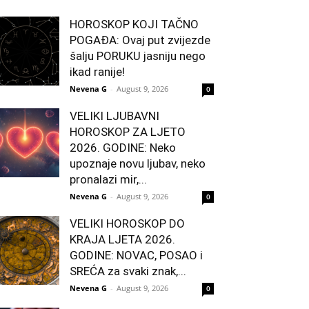
HOROSKOP KOJI TAČNO
POGAĐA: Ovaj put zvijezde
šalju PORUKU jasniju nego
ikad ranije!
Nevena G
-
August 9, 2026
0
VELIKI LJUBAVNI
HOROSKOP ZA LJETO
2026. GODINE: Neko
upoznaje novu ljubav, neko
pronalazi mir,...
Nevena G
-
August 9, 2026
0
VELIKI HOROSKOP DO
KRAJA LJETA 2026.
GODINE: NOVAC, POSAO i
SREĆA za svaki znak,...
Nevena G
-
August 9, 2026
0