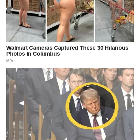
značajno promijeniti kvalitet života.
Pored toga, moguće je novo poznanstvo koje vrlo brzo
prerasta u nešto mnogo ozbiljnije. Pred vama su dani
koje ćete dugo pamtiti.
JARAC
Jarčevi konačno ubiru plodove svog rada. Finansijski
napredak dolazi kroz uspjeh koji ste dugo gradili.
Na emotivnom planu dolazi osoba koja unosi stabilnost,
podršku i osjećaj sigurnosti. Upravo to vam je
nedostajalo.
VODOLIJA