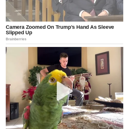
Vodolijama se otvara novi izvor prihoda ili poslovna prilika
koja zaslužuje pažnju. Zvijezde vas podstiču da budete
hrabri kada se ukaže šansa.
Ljubavni život donosi neočekivano iznenađenje i osobu
koja vas razumije bolje nego što ste očekivali.
RIBE
Ribe su znak kojem zvijezde donose možda i najveću
kombinaciju sreće. Na finansijskom planu dolazi prilika
koja može značajno poboljšati stanje na računu i otvoriti
vrata mnogo sigurnijoj budućnosti.
Istovremeno, ljubav ulazi u veoma lijepu fazu. Moguće je
novo poznanstvo, priznanje osjećanja ili razvoj odnosa