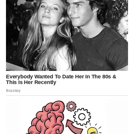
vama je odnos koji ima potencijal da traje.
VAGA
Vagama dolazi vrijeme kada se mnoge želje ostvaruju.
Moguća je finansijska korist kroz saradnju ili novi
projekat.