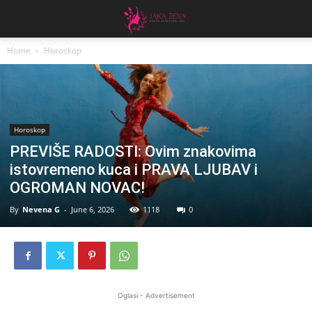
Home
Horoskop
Horoskop
PREVIŠE RADOSTI: Ovim znakovima
istovremeno kuca i PRAVA LJUBAV i
OGROMAN NOVAC!
By
Nevena G
-
June 6, 2026
1118
0
Oglasi - Advertisement