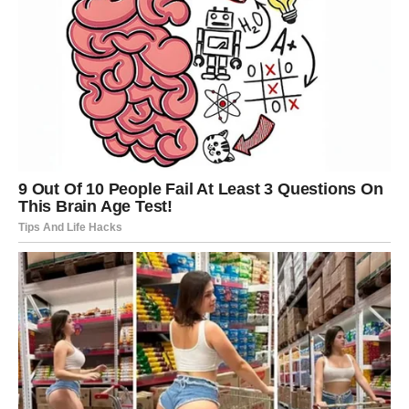
Istovremeno, jedna osoba ulazi u vaš život i donosi
osjećaj sklada i povezanosti kakav ste dugo tražili.
ŠKORPIJA
Škorpije očekuje veoma uzbudljiv period. Poslovni
planovi počinju da donose rezultate, a finansijska
situacija postaje mnogo stabilnija.
Ljubavni život donosi snažne emocije i mogućnost da
upoznate nekoga ko vas privlači na svim nivoima.
STRIJELAC
Strijelac je među najvećim srećnicima perioda koji dolazi.
Zvijezde vam donose priliku za zaradu koja može