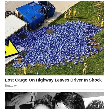
LAV
Lavovi su među znakovima kojima zvijezde donose
dvostruku sreću. Poslovni uspjesi i priznanja donose
bolje prihode, dok na emotivnom planu privlačite pažnju
gdje god da se pojavite.
Jedna osoba mogla bi potpuno promijeniti vaš pogled na
ljubav.
DJEVICA
Djevice ulaze u period pozitivnih promjena. Finansije
pokazuju znake rasta, a jedna poslovna prilika otvara
nove mogućnosti.
Na ljubavnom planu dolazi više jasnoće i sigurnosti. Pred