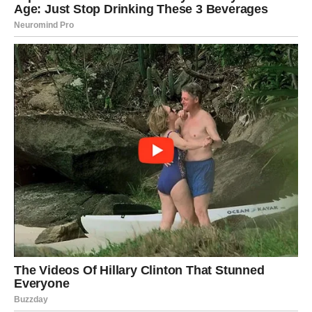
Blizanci će biti prijatno iznenađeni razvojem događaja.
Jedna poslovna ideja donosi finansijsku korist, dok se na
emotivnom planu pojavljuje osoba koja vas osvaja
razgovorom i harizmom.
Zvijezde vam donose mnogo razloga za osmijeh.
RAK
Rakovima dolazi period u kojem konačno osjećaju da se
trud isplatio. Finansijske brige polako ostaju iza vas, a
jedna vijest mogla bi vam donijeti veliko olakšanje.
U ljubavi dolazi toplina, nježnost i osjećaj da ste nekome
zaista važni.