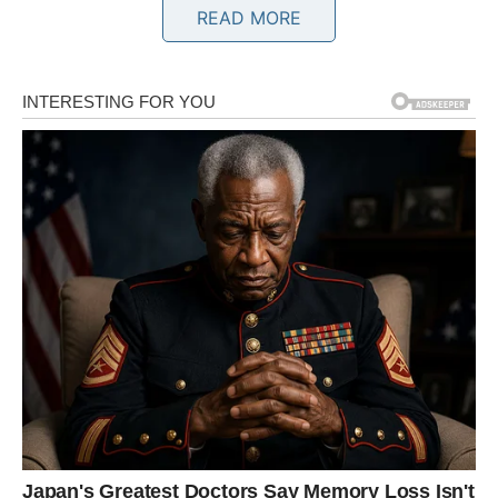
bolje.
READ MORE
Na ljubavnom planu moguća je veoma zanimljiva osoba
koja unosi novu energiju u vaš život. Pred vama su dani
puni uzbuđenja.
BIK
Bikovi ulaze u fazu stabilnosti i rasta. Novac dolazi kroz
pametne odluke i prilike koje ste strpljivo čekali.
Istovremeno, ljubavni život dobija potpuno novu
dimenziju. Neko vam pokazuje iskrenost i pažnju kakvu
dugo niste osjetili.
BLIZANCI