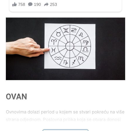
OVAN
Ovnovima dolazi period u kojem se stvari pokreću na više
strana odjednom. Poslovna prilika koja se otvara donosi
mnogo optimizma, a finansije počinju da izgledaju mnogo