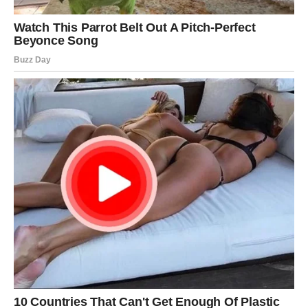
koji vam vraća vjeru da prava ljubav zaista postoji.
Bićete među onima koji će imati osjećaj da im se život
mijenja nabolje iz dana u dan.
Nisu česti periodi kada se istovremeno otvore vrata
ljubavi i finansijskog prosperiteta, ali upravo takvu
energiju sada pokazuju zvijezde. Mnogi znakovi dobijaju
priliku da ostvare napredak na dva najvažnija životna
polja odjednom.
Posebno se izdvajaju Ribe, Strijelac i Lav, kojima dolaze i
ljubavna sreća i finansijske prilike koje mogu promijeniti
naredne mjesece. Ipak, svaki znak dobija šansu da osjeti
kako izgleda kada život odluči da nagradi trud, vjeru i
strpljenje.