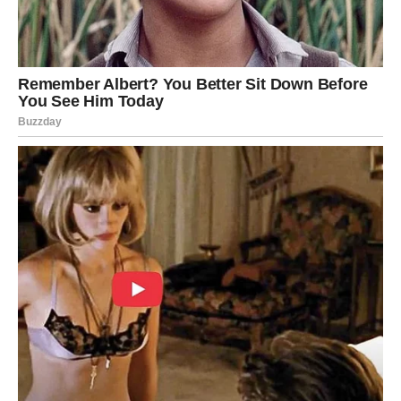
Mnogi pripadnici ovog znaka naći će se pred izborom koji
može uticati na njihovu budućnost. To može biti odluka
vezana za posao, ljubavni odnos, preseljenje ili promjenu
životnog pravca.
Problem neće biti u nedostatku mogućnosti. Naprotiv.
Ribe će imati više opcija nego inače, ali će se plašiti da ne
naprave pogrešan korak.
Zvijezde im savjetuju da ne dozvole strahu da upravlja
njihovim odlukama.
U ljubavi će također biti mnogo razmišljanja. Neke Ribe
će se pitati da li su uz pravu osobu, dok će druge
pokušavati da shvate šta zaista žele od budućeg
partnera. Moguće je da će se pojaviti neko iz prošlosti ili
situacija koja će ih natjerati da preispitaju svoja osjećanja.