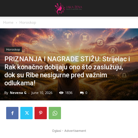
Home
Horoskop
Horoskop
PRIZNANJA I NAGRADE STIŽU: Strijelac i
Rak konačno dobijaju ono što zaslužuju,
dok su Ribe nesigurne pred važnim
odlukama!
By
Nevena G
-
June 10, 2026
1836
0
Oglasi - Advertisement