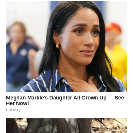
uzaludan.
RAK – NAGRADA ZA DOBRO
SRCE I STRPLJENJE
Rakovi su među najosjetljivijim i najbrižnijim znakovima
Zodijaka. Oni često stavljaju sreću drugih ispred vlastite i
spremni su učiniti mnogo za ljude koje vole. Upravo zbog
toga ponekad ostaju razočarani kada ne dobiju istu
količinu pažnje i podrške zauzvrat.
Posljednji period nije bio jednostavan za mnoge Rakove.
Bilo je trenutaka kada su se osjećali usamljeno,
neshvaćeno ili emocionalno iscrpljeno. Ponekad su se
pitali da li se njihov trud uopšte primjećuje.