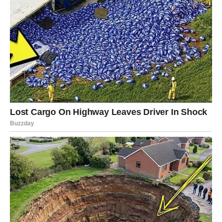
Ono što će Rakovima najviše značiti jeste osjećaj da nisu
sami. Konačno će vidjeti da postoje ljudi koji prepoznaju
njihovu dobrotu, odanost i iskrenost.
Ovaj period donosi im emocionalnu nagradu koju su dugo
čekali.