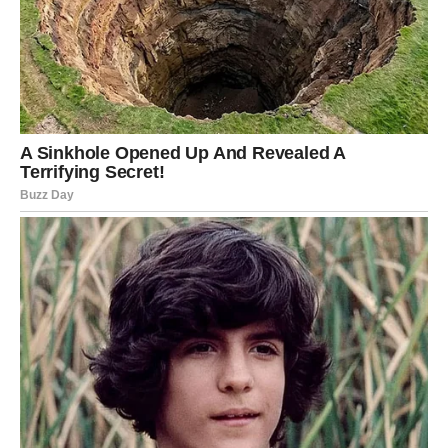
RIBE – NESIGURNOST PRED
VAŽNIM ODLUKAMA
Za razliku od Strijelca i Raka, Ribe ulaze u nešto složeniji
period. To ne znači da ih očekuje nešto loše, već da će se
suočiti s važnim životnim pitanjima koja zahtijevaju
ozbiljno razmišljanje.
Ribe su znak koji veoma snažno osjeća energiju oko
sebe. Njihova intuicija je razvijena, ali upravo zbog toga
ponekad previše analiziraju svaku situaciju. Kada se pred
njima pojavi važna odluka, lako mogu upasti u zamku
preispitivanja i sumnje.
Naredni period donosi upravo takve trenutke.