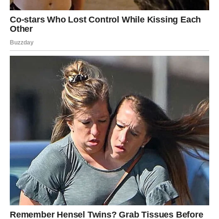
Na poslovnom planu otvaraju se nove mogućnosti, ali će
biti potrebno više samopouzdanja kako bi ih iskoristile.
Najveća lekcija za Ribe tokom ovog perioda bit će
vjerovanje vlastitoj intuiciji. Odgovori koje traže već
postoje u njima, samo trebaju naučiti da ih poslušaju.