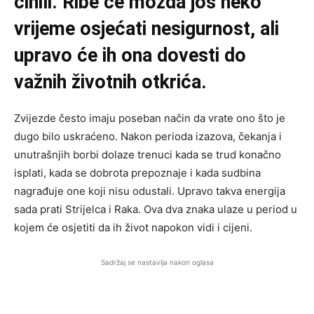
činili. Ribe će možda još neko
vrijeme osjećati nesigurnost, ali
upravo će ih ona dovesti do
važnih životnih otkrića.
Zvijezde često imaju poseban način da vrate ono što je
dugo bilo uskraćeno. Nakon perioda izazova, čekanja i
unutrašnjih borbi dolaze trenuci kada se trud konačno
isplati, kada se dobrota prepoznaje i kada sudbina
nagrađuje one koji nisu odustali. Upravo takva energija
sada prati Strijelca i Raka. Ova dva znaka ulaze u period u
kojem će osjetiti da ih život napokon vidi i cijeni.
Sadržaj se nastavlja nakon oglasa