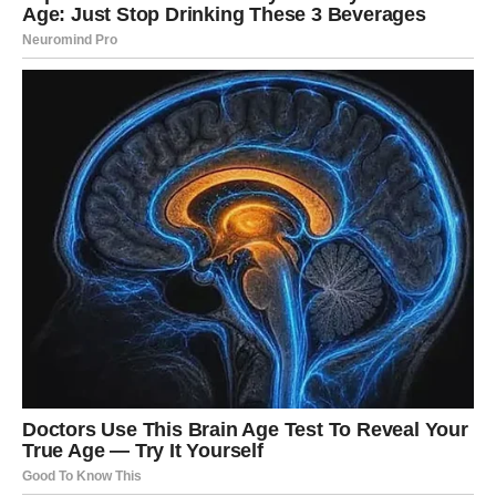
Mnogi će dobiti pohvale od osoba čije mišljenje cijene.
Neki će ostvariti poslovni uspjeh koji će ih izdvojiti od
drugih, dok će drugi doživjeti lično priznanje koje će im
vratiti vjeru u sebe.
Na poslovnom planu mogući su veoma pozitivni pomaci.
Projekti koji su dugo bili na čekanju počinju se razvijati u
pravom smjeru. Nadređeni ili poslovni saradnici konačno
će prepoznati vrijednost onoga što Strijelac donosi.
U ljubavi također dolazi period veće stabilnosti. Partner
će pokazati više pažnje i razumijevanja, dok slobodni
Strijelčevi mogu upoznati osobu koja će ih cijeniti upravo
zbog onoga što jesu.
Najvažnije od svega jeste osjećaj unutrašnjeg
zadovoljstva koji će pratiti ovaj znak. Strijelac će shvatiti
da se dobro uvijek vraća i da nijedan iskren trud nije bio