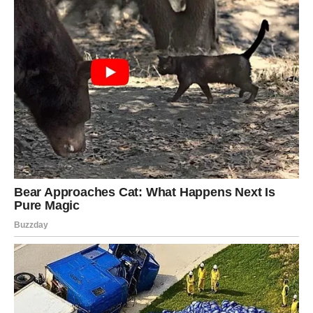
Zvijezde sada imaju drugačiji plan.
Pred Rakovima je period priznanja, poštovanja i lijepih
događaja koji će im pokazati koliko vrijede. Ljudi koji su ih
možda ranije uzimali zdravo za gotovo sada će početi
drugačije gledati na njih.
Mnogi Rakovi dobit će potvrdu da su bili na pravom putu
čak i onda kada su sumnjali u sebe. Moguće su lijepe
vijesti vezane za posao, porodicu ili finansije. Neki će
dobiti priliku koja će im omogućiti da ostvare cilj o kojem
dugo razmišljaju.
Na ljubavnom planu dolazi toplija i nježnija energija.
Partner će pokazati više razumijevanja, dok slobodni
Rakovi mogu upoznati osobu koja će u njihov život unijeti
osjećaj sigurnosti i mira.