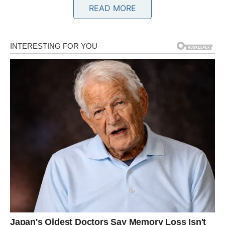
READ MORE
Strijelčevi su poznati po svojoj iskrenosti, optimizmu i
želji da uvijek idu naprijed. Međutim, iza njihovog
osmijeha često se krije mnogo više nego što drugi vide.
Mnogi pripadnici ovog znaka posljednjih mjeseci ulagali
su ogroman trud u posao, porodicu ili ljubavne odnose, a
da za to nisu dobili dovoljno priznanja.
Često su imali osjećaj da drugi uzimaju zdravo za gotovo
sve što rade. Davali su podršku, pomagali ljudima oko
sebe i trudili se da budu oslonac drugima, dok su njihove
potrebe ostajale po strani.
Ali sada dolazi promjena.
Zvijezde pokazuju da Strijelac ulazi u period u kojem će
njegov rad, trud i posvećenost konačno biti primijećeni.