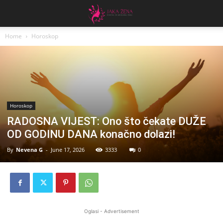
Home
Horoskop
Horoskop
RADOSNA VIJEST: Ono što čekate DUŽE
OD GODINU DANA konačno dolazi!
By
Nevena G
-
June 17, 2026
3333
0
Oglasi - Advertisement