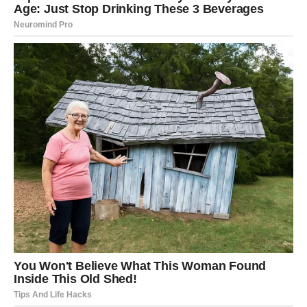
RAK
RADOSNA VIJEST KOJU DUGO ČEKATE
Rakovi su među znakovima kojima dolazi ostvarenje
jedne velike želje. Mnogi pripadnici ovog znaka konačno
će dobiti odgovor ili potvrdu koju čekaju veoma dugo.
Posebno su naglašeni ljubav i porodični odnosi.
Poruka zvijezda
Vrijeme je da uživate u sreći koju ste zaslužili.
LAV