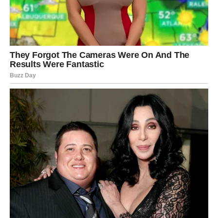
Šta vam dolazi?
Jarčevi će konačno vidjeti rezultate svega što su ulagali
posljednjih mjeseci. Trud nije bio uzaludan.
Poruka zvijezda
Ponosite se svojim uspjesima.
VODOLIJA
Šta vam dolazi?
Neočekivana prilika mogla bi vam otvoriti vrata nečega
što ste dugo željeli ostvariti.