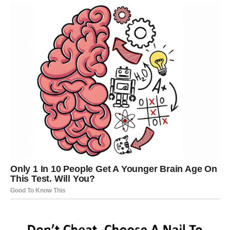
Šta vam dolazi?
Lavovima dolazi priznanje za trud i rad. Jedna vijest
mogla bi vam vratiti samopouzdanje i optimizam.
Poruka zvijezda
Vjerujte u svoje sposobnosti.
DJEVICA
Šta vam dolazi?
Djevice će konačno pronaći rješenje za problem koji ih
dugo prati. Pred vama je mnogo mirniji period.
Poruka zvijezda