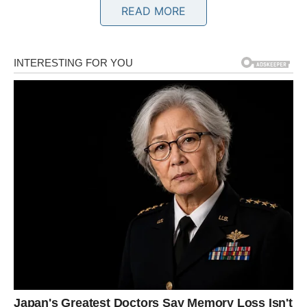
Bikovima dolazi olakšanje na finansijskom planu. Ono što
READ MORE
vas je dugo brinulo polako se rješava.
Poruka zvijezda
Strpljenje vam donosi nagradu.
BLIZANCI
Šta vam dolazi?
Pred vama su lijepe vijesti kroz razgovor ili kontakt s
osobom od koje mnogo očekujete.
Poruka zvijezda
Budite spremni na iznenađenje.