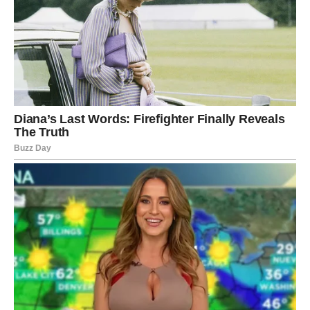
Istina vam donosi olakšanje.
STRIJELAC
VELIKA ŽELJA POSTAJE STVARNOST
Strijelčevi ulaze u veoma srećan period. Ono što ste dugo
planirali ili priželjkivali konačno počinje da se ostvaruje.
Moguće su lijepe vijesti vezane za posao, finansije ili
jedan važan životni cilj.
Poruka zvijezda
Prihvatite sreću bez zadrške.
JARAC