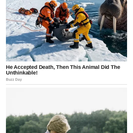
Vagama se ostvaruje nešto o čemu dugo razmišljaju.
Moguće su lijepe promjene vezane za ljubav ili privatni
život.
Poruka zvijezda
Ne sumnjajte u ono što dolazi.
ŠKORPIJA
Šta vam dolazi?
Pred vama je period u kojem konačno dobijate odgovore
na pitanja koja vas dugo muče.
Poruka zvijezda