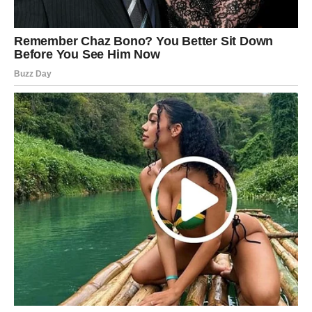
Poruka zvijezda
Budite spremni na nove početke.
RIBE
NAJRADOSNIJA VIJEST STIŽE UPRAVO
VAMA
Ribe su znak kojem zvijezde donose najveće razloge za
slavlje. Već dugo nosite jednu želju u srcu i često ste se
pitali hoće li se ikada ostvariti.
Sada dolazi period kada se stvari počinju razvijati upravo
onako kako ste priželjkivali. Moguće su lijepe vijesti
vezane za ljubav, posao ili lični uspjeh koji vam mnogo
znači.