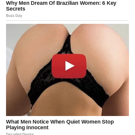
Mnoge Ribe će imati osjećaj da im život konačno vraća
sve ono što su strpljivo čekale.
Poruka zvijezda
Najljepše stvari dolaze onda kada skoro izgubimo nadu.
Zvijezde pokazuju da mnogim znakovima dolazi
ostvarenje želja koje čekaju veoma dugo. Period
neizvjesnosti završava se, a pred njima su dani puni
lijepih vijesti i razloga za radost.
Najviše sreće imaće
Ribe
, kojima dolazi dugo očekivano
ostvarenje želje,
Strijelac
, kojem se ostvaruje važan cilj,
te
Rakovi
, koji konačno dobijaju vijest koju su dugo
čekali.