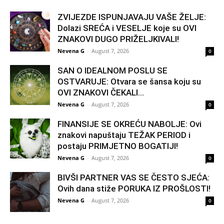
ZVIJEZDE ISPUNJAVAJU VAŠE ŽELJE:
Dolazi SREĆA i VESELJE koje su OVI
ZNAKOVI DUGO PRIŽELJKIVALI!
Nevena G
-
August 7, 2026
0
SAN O IDEALNOM POSLU SE
OSTVARUJE: Otvara se šansa koju su
OVI ZNAKOVI ČEKALI...
Nevena G
-
August 7, 2026
0
FINANSIJE SE OKREĆU NABOLJE: Ovi
znakovi napuštaju TEŽAK PERIOD i
postaju PRIMJETNO BOGATIJI!
Nevena G
-
August 7, 2026
0
BIVŠI PARTNER VAS SE ČESTO SJEĆA:
Ovih dana stiže PORUKA IZ PROŠLOSTI!
Nevena G
-
August 7, 2026
0