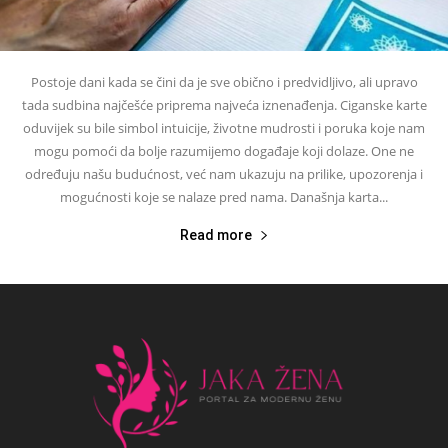
Postoje dani kada se čini da je sve obično i predvidljivo, ali upravo
tada sudbina najčešće priprema najveća iznenađenja. Ciganske karte
oduvijek su bile simbol intuicije, životne mudrosti i poruka koje nam
mogu pomoći da bolje razumijemo događaje koji dolaze. One ne
određuju našu budućnost, već nam ukazuju na prilike, upozorenja i
mogućnosti koje se nalaze pred nama. Današnja karta...
Read more