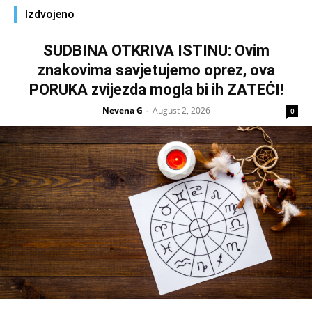
Izdvojeno
SUDBINA OTKRIVA ISTINU: Ovim
znakovima savjetujemo oprez, ova
PORUKA zvijezda mogla bi ih ZATEĆI!
Nevena G
August 2, 2026
-
0