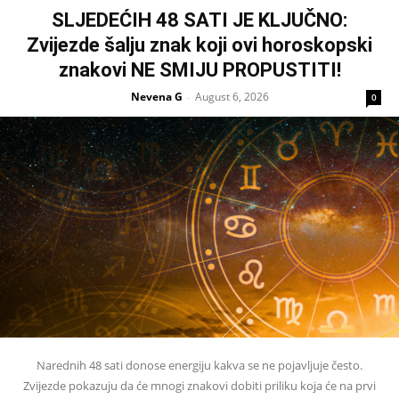
SLJEDEĆIH 48 SATI JE KLJUČNO:
Zvijezde šalju znak koji ovi horoskopski
znakovi NE SMIJU PROPUSTITI!
Nevena G
August 6, 2026
-
0
Narednih 48 sati donose energiju kakva se ne pojavljuje često.
Zvijezde pokazuju da će mnogi znakovi dobiti priliku koja će na prvi