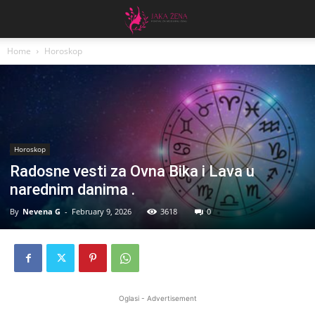
Home
Horoskop
Horoskop
Radosne vesti za Ovna Bika i Lava u
narednim danima .
By
Nevena G
-
February 9, 2026
3618
0
Oglasi - Advertisement