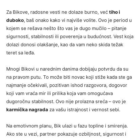
Za Bikove, radosne vesti ne dolaze burno, već
tiho i
duboko
, baš onako kako vi najviše volite. Ovo je period u
kojem se rešava nešto što vas je dugo mučilo – pitanje
sigurnosti, stabilnosti ili poverenja u budućnost. Vest koja
dolazi donosi olakšanje, kao da vam neko skida težak
teret sa leđa.
Mnogi Bikovi u narednim danima dobijaju potvrdu da su
na pravom putu. To može biti novac koji stiže kada ste ga
najmanje očekivali, pozitivan ishod razgovora, dogovor
koji vam vraća mir ili prilika koja vam omogućava
dugoročnu stabilnost. Ovo nije prolazna sreća – ovo je
karmička nagrada
za vašu istrajnost i vernost sebi.
Na emotivnom planu, Bik ulazi u fazu topline i smirenja.
Ako ste u vezi, partner pokazuje ozbiljnost, sigurnost i