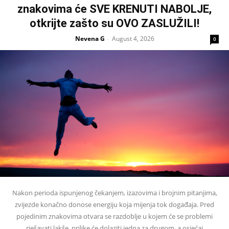
znakovima će SVE KRENUTI NABOLJE,
otkrijte zašto su OVO ZASLUŽILI!
Nevena G
August 4, 2026
-
0
Nakon perioda ispunjenog čekanjem, izazovima i brojnim pitanjima,
zvijezde konačno donose energiju koja mijenja tok događaja. Pred
pojedinim znakovima otvara se razdoblje u kojem će se problemi
rješavati lakše, prilike će dolaziti jedna za drugom, a osjećaj