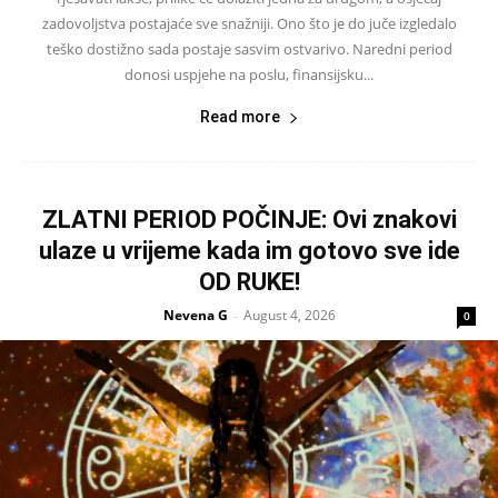
zadovoljstva postajaće sve snažniji. Ono što je do juče izgledalo
teško dostižno sada postaje sasvim ostvarivo. Naredni period
donosi uspjehe na poslu, finansijsku...
Read more
ZLATNI PERIOD POČINJE: Ovi znakovi
ulaze u vrijeme kada im gotovo sve ide
OD RUKE!
Nevena G
August 4, 2026
-
0