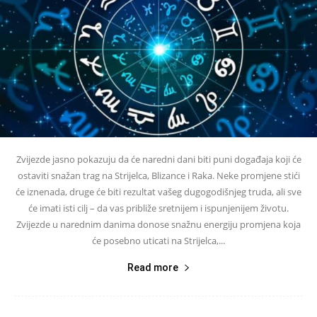
Zvijezde jasno pokazuju da će naredni dani biti puni događaja koji će
ostaviti snažan trag na Strijelca, Blizance i Raka. Neke promjene stići
će iznenada, druge će biti rezultat vašeg dugogodišnjeg truda, ali sve
će imati isti cilj – da vas približe sretnijem i ispunjenijem životu.
Zvijezde u narednim danima donose snažnu energiju promjena koja
će posebno uticati na Strijelca,...
Read more