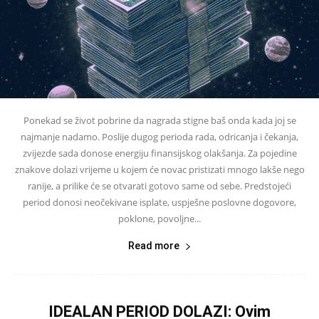
Ponekad se život pobrine da nagrada stigne baš onda kada joj se
najmanje nadamo. Poslije dugog perioda rada, odricanja i čekanja,
zvijezde sada donose energiju finansijskog olakšanja. Za pojedine
znakove dolazi vrijeme u kojem će novac pristizati mnogo lakše nego
ranije, a prilike će se otvarati gotovo same od sebe. Predstojeći
period donosi neočekivane isplate, uspješne poslovne dogovore,
poklone, povoljne...
Read more
IDEALAN PERIOD DOLAZI: Ovim