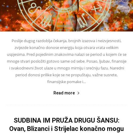
Poslije dugog razdoblja čekanja, brojnih izazova i neizvjesnosti,
zvijezde konačno donose energiju koja otvara vrata velikim
uspjesima. Pred pojedinim znakovima nalazi se period u kojem će se
mnoge stvari posložiti gotovo same od sebe. Posao, ljubav, finansije
i svakodnevni život ulaze u mnogo mirniju i srećniju fazu. Naredni
period donosi prilike koje se ne propuštaju, važne susrete,
finansijske pomake i...
Read more
SUDBINA IM PRUŽA DRUGU ŠANSU:
Ovan, Blizanci i Strijelac konačno mogu