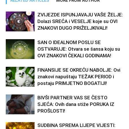
RELATED ARTICLES
MORE FROM AUTHOR
ZVIJEZDE ISPUNJAVAJU VAŠE ŽELJE:
Dolazi SREĆA i VESELJE koje su OVI
ZNAKOVI DUGO PRIŽELJKIVALI!
SAN O IDEALNOM POSLU SE
OSTVARUJE: Otvara se šansa koju su
OVI ZNAKOVI ČEKALI GODINAMA!
FINANSIJE SE OKREĆU NABOLJE: Ovi
znakovi napuštaju TEŽAK PERIOD i
postaju PRIMJETNO BOGATIJI!
BIVŠI PARTNER VAS SE ČESTO
SJEĆA: Ovih dana stiže PORUKA IZ
PROŠLOSTI!
SUDBINA SPREMA LIJEPE VIJESTI: