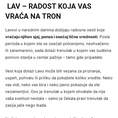
LAV – RADOST KOJA VAS
VRAĆA NA TRON
Lavovi u narednim danima dobijaju radosne vesti koje
vraćaju njihov sjaj, ponos i osećaj lične vrednosti
. Posle
perioda u kojem ste se osećali potcenjeno, neshvaćeno
ili zanemareno, sada dolazi trenutak u kojem vas sudbina
ponovo stavlja u centar pažnje – tamo gde pripadate.
Vest koja dolazi Lavu može biti vezana za priznanje,
uspeh, pohvalu ili priliku da pokažete koliko vredite. Neko
vas vidi, neko vas bira i neko jasno pokazuje da ste
nezamenljivi. Ovo je trenutak u kojem shvatate da nije
vaša svetlost nestala – samo je čekala pravi trenutak da
zasija jače nego ikada.