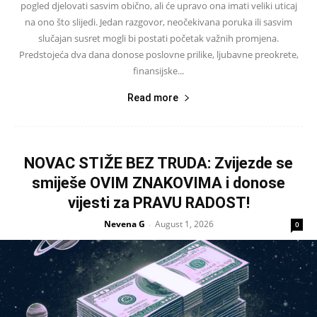
pogled djelovati sasvim obično, ali će upravo ona imati veliki uticaj
na ono što slijedi. Jedan razgovor, neočekivana poruka ili sasvim
slučajan susret mogli bi postati početak važnih promjena.
Predstojeća dva dana donose poslovne prilike, ljubavne preokrete,
finansijske...
Read more
NOVAC STIŽE BEZ TRUDA: Zvijezde se
smiješe OVIM ZNAKOVIMA i donose
vijesti za PRAVU RADOST!
Nevena G
August 1, 2026
-
0