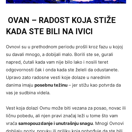
OVAN – RADOST KOJA STIŽE
KADA STE BILI NA IVICI
Ovnovi su u prethodnom periodu prošli kroz fazu u kojoj
su davali mnogo, a dobijali malo. Borili ste se, gurali
napred, ćutali kada vam nije bilo lako i nosili teret
odgovornosti čak i onda kada ste želeli da odustanete.
Upravo zato radosne vesti koje dolaze u narednim
danima imaju
posebnu težinu
– jer stižu kao potvrda da
vas je sudbina videla.
Vest koja dolazi Ovnu može biti vezana za posao, novac ili
ličnu pobedu, ali njen pravi značaj leži u tome što vam
vraća
samopouzdanje i unutrašnju snagu
. Mnogi Ovnovi
dobijaju poziv, poruku ili priliku koja potvrđuje da ste bili