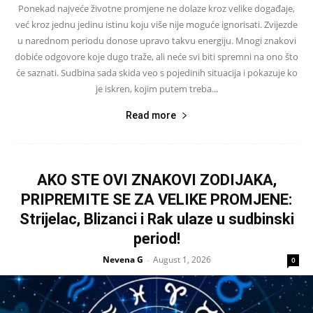
Ponekad najveće životne promjene ne dolaze kroz velike događaje,
već kroz jednu jedinu istinu koju više nije moguće ignorisati. Zvijezde
u narednom periodu donose upravo takvu energiju. Mnogi znakovi
dobiće odgovore koje dugo traže, ali neće svi biti spremni na ono što
će saznati. Sudbina sada skida veo s pojedinih situacija i pokazuje ko
je iskren, kojim putem treba...
Read more
AKO STE OVI ZNAKOVI ZODIJAKA,
PRIPREMITE SE ZA VELIKE PROMJENE:
Strijelac, Blizanci i Rak ulaze u sudbinski
period!
Nevena G
August 1, 2026
-
0