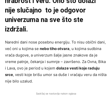
hrabrost i veru. Ono što dolazi
nije slučajno to je odgovor
univerzuma na sve što ste
izdržali.
Naredni dani nose posebnu energiju. To nisu obični dani,
već oni u kojima se
nebo tiho otvara
, u kojima sudbina
vraća dugove, a univerzum šalje jasne znakove da je
vreme patnje, čekanja i sumnje – završeno. Za Ovna, Bika
i Lava, ovo je period u kojem
dolaze vesti koje raduju
srce
, vesti koje brišu umor sa duše i vraćaju veru da ništa
nije bilo uzalud.
Sadržaj se nastavlja nakon oglasa