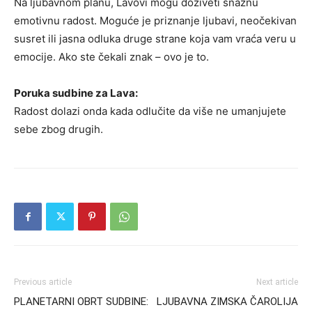
Na ljubavnom planu, Lavovi mogu doživeti snažnu
emotivnu radost. Moguće je priznanje ljubavi, neočekivan
susret ili jasna odluka druge strane koja vam vraća veru u
emocije. Ako ste čekali znak – ovo je to.
Poruka sudbine za Lava:
Radost dolazi onda kada odlučite da više ne umanjujete
sebe zbog drugih.
Previous article
Next article
PLANETARNI OBRT SUDBINE:
LJUBAVNA ZIMSKA ČAROLIJA