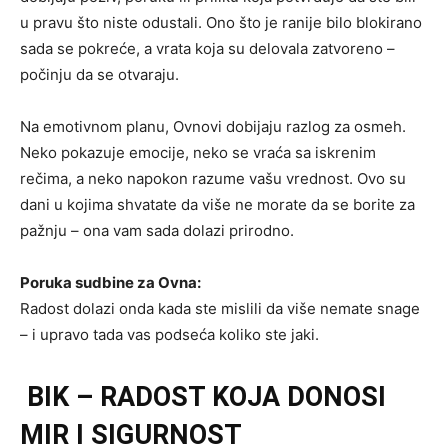
u pravu što niste odustali. Ono što je ranije bilo blokirano
sada se pokreće, a vrata koja su delovala zatvoreno –
počinju da se otvaraju.
Na emotivnom planu, Ovnovi dobijaju razlog za osmeh.
Neko pokazuje emocije, neko se vraća sa iskrenim
rečima, a neko napokon razume vašu vrednost. Ovo su
dani u kojima shvatate da više ne morate da se borite za
pažnju – ona vam sada dolazi prirodno.
Poruka sudbine za Ovna:
Radost dolazi onda kada ste mislili da više nemate snage
– i upravo tada vas podseća koliko ste jaki.
BIK – RADOST KOJA DONOSI
MIR I SIGURNOST