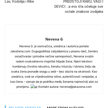
Lav, Vodolija i Ribe.
PREDSTOJI RAKU, VAGI I
DEVICI …a evo šta očekuje sve
ostale znakove zodijaka
Nevena G
Nevena G. je osnivačica, urednica i autorica portala
Jakažena.com. Dugogodišnja zaljubljenica u pisanu riječ, žensko
osnaživanje i prirodne načine samopomoći, Nevena svojim
radom svakodnevno inspiriše hiljade žena. Njeni tekstovi
kombinuju životno iskustvo, žensku intuiciju i iskrenu želju da
svaka žena pronađe snagu u sebi – bez obzira na okolnosti. Kao
urednica, vodi se vrijednostima istine, autentičnosti i empatije, a
kao žena – vjeruje da je podrška među ženama najmoćniji alat za
promjenu.
Kontakt autora: nevena@jakazena.com