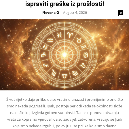
ispraviti greške iz prošlosti!
Nevena G
August 4, 2026
-
0
Život rijetko daje priliku da se vratimo unazad i promijenimo ono što
smo nekada pogriješili. Ipak, postoje periodi kada se okolnosti slože
na način koji izgleda gotovo sudbinski. Tada se ponovo otvaraju
vrata za koja smo vjerovali da su zauvijek zatvorena, vraćaju se ljudi
koje smo nekada izgubili, pojavljuju se prilike koje smo davno