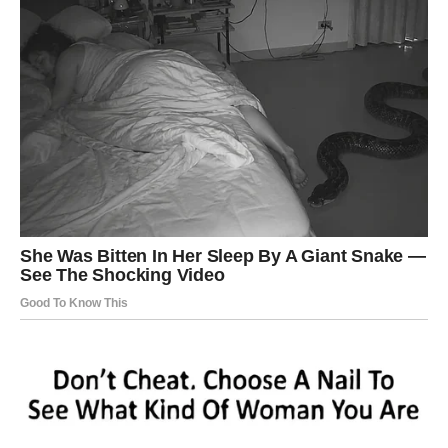
Slobodni Blizanci mogli bi upoznati osobu koja će ih
osvojiti već pri prvom susretu. Privlačnost će biti snažna i
obostrana, a mnogi će imati osjećaj kao da tu osobu
poznaju mnogo duže nego što je to zaista slučaj.
Na poslu će vas emocije također pratiti. Moguće je da
ćete postati osjetljiviji na kritike ili ćete konačno odlučiti
promijeniti okruženje koje vas više ne ispunjava.
Najvažnije je da ne donosite ishitrene odluke u trenutku
kada vas preplave osjećaji. Dajte sebi vremena da
razmislite, jer će upravo strpljenje donijeti najbolji ishod.
VAGA – GUBITAK KONTROLE
OTVARA PUT VELIKIM