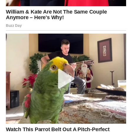
Ako se dvoumite oko važne odluke, obratite pažnju na
znakove koji će vam se pojavljivati tokom dana. Nije
isključeno da će se isti simbol ili ista riječ ponavljati više
puta. Upravo u tome krije se poruka koju vam univerzum
pokušava poslati.
Na ljubavnom planu očekuje vas više nježnosti i
razumijevanja. Partner će pokazati koliko mu značite, dok
slobodne Vodolije mogu upoznati osobu s kojom će
odmah osjetiti neobjašnjivu povezanost.
Na poslu će vam intuicija pomoći da donesete pravu
odluku u pravom trenutku. Nemojte sumnjati u svoj
unutrašnji glas jer će vas upravo on odvesti prema
uspjehu.