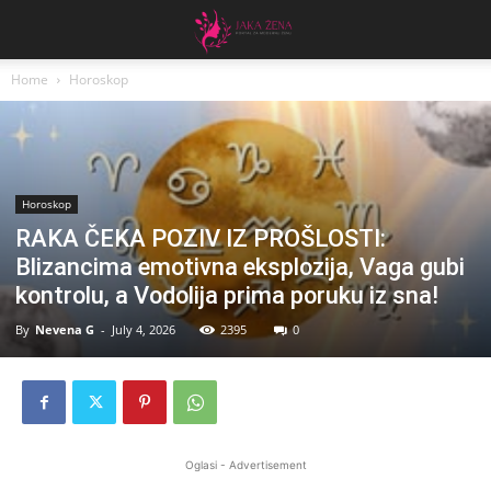
Home
Horoskop
Horoskop
RAKA ČEKA POZIV IZ PROŠLOSTI:
Blizancima emotivna eksplozija, Vaga gubi
kontrolu, a Vodolija prima poruku iz sna!
By
Nevena G
-
July 4, 2026
2395
0
Oglasi - Advertisement