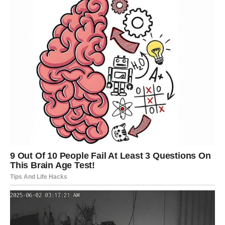
BLIZANCI – EMOTIVNA
EKSPLOZIJA MIJENJA SVE
Pred Blizancima su dani ispunjeni snažnim emocijama.
Sve ono što ste dugo potiskivali sada će izaći na
površinu. Možda ćete konačno skupiti hrabrost da
nekome priznate šta osjećate ili će druga osoba otvoriti
svoje srce upravo vama.
Oni koji su u vezi prolazit će kroz vrlo intenzivan period.
Razgovori koji su dugo odgađani sada će postati
neizbježni. Iako će u jednom trenutku djelovati kao da
emocije izmiču kontroli, upravo iskrenost može spasiti
odnos i učiniti ga još jačim.