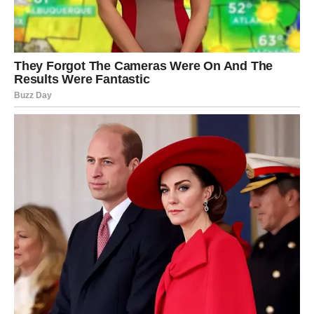
VODOLIJA – PORUKA IZ SNA
DONOSI ODGOVOR KOJI
TRAŽITE
Vodolije će narednih dana biti posebno povezane sa
svojom intuicijom. Snovi će postati neobično jasni, a
mnogi će se probuditi s osjećajem da su dobili važnu
poruku.
Možda ćete sanjati osobu koju dugo niste vidjeli, mjesto
koje ima posebno značenje ili simbol koji će vas navesti
na razmišljanje. Nemojte ignorisati takve snove jer oni
mogu biti odgovor na pitanje koje vas već dugo muči.