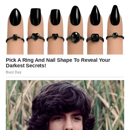
PROMJENAMA
Vage su poznate po tome što uvijek pokušavaju održati
ravnotežu, ali naredni dani donose situacije u kojima će
to biti veoma teško. Neočekivani događaji mogli bi
poremetiti planove i natjerati vas da izađete iz zone
komfora.
Moguće su promjene na poslu, nesporazumi u porodici ili
emotivne situacije koje će zahtijevati brzu reakciju. U
jednom trenutku imat ćete osjećaj da gubite kontrolu nad
događajima, ali upravo će vas to naučiti važnoj životnoj
lekciji.
Ponekad nije moguće kontrolisati sve oko sebe. Nekada
je potrebno prihvatiti promjene i vjerovati da će vas život
odvesti tamo gdje trebate biti.