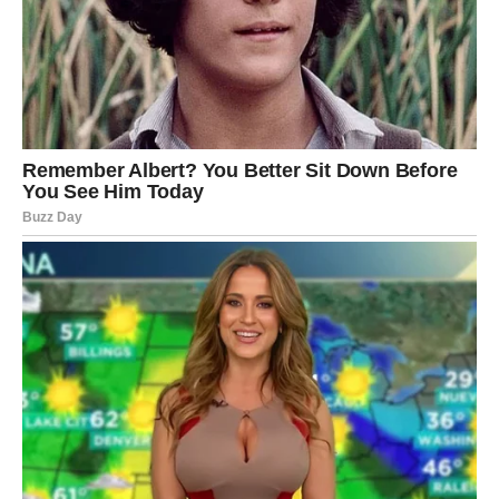
U ljubavi će mnoge Vage shvatiti da više ne mogu šutjeti.
Vrijeme je za iskren razgovor i jasno postavljanje granica.
Oni koji su dugo trpjeli nešto što ih čini nesretnima sada
će konačno pronaći snagu da kažu ono što osjećaju.
Na poslovnom planu ne ulazite u nepotrebne rasprave.
Smirenost će biti vaše najjače oružje. Ono što danas
izgleda kao problem uskoro bi moglo postati prilika za
novi početak.