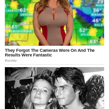
Ribe su znak koji oseća pre nego što razume. I sada
osećaš da se nešto menja. Kao da se srce priprema za
nešto važno.
Ako si u vezi, dolazi period iskrenosti. Možda će biti
razgovora o budućnosti, možda će partner pokazati jasnu
nameru da ostane, možda ćeš prvi put posle dugo
vremena osetiti sigurnost bez potrebe da se dokazuješ.
Ako si slobodan/na, postoji velika šansa za susret koji
nosi karmički ton. Možda neće biti dramatičan na prvi
pogled, ali osećaj prepoznavanja biće snažan. Neko ko
razume tvoju tišinu. Neko ko ne beži od tvoje dubine.
Romantika za Ribe sada znači balans – davanje i primanje
u istoj meri.