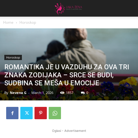
Home
Horoskop
Horoskop
ROMANTIKA JE U VAZDUHU ZA OVA TRI
ZNAKA ZODIJAKA – SRCE SE BUDI,
SUDBINA SE MEŠA U EMOCIJE
By
Nevena G
-
March 1, 2026
1857
0
Oglasi - Advertisement