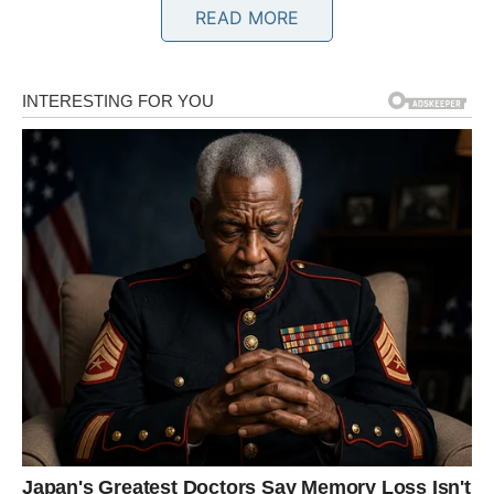
READ MORE
SIGURNOST, A NE STRAH
Rak je znak koji voli duboko, iskreno i bez zadrške – ali
isto tako zna koliko ljubav može da zaboli. Zato si često
oprezan, zatvoren, na distanci, čak i kada ti je stalo.
Ali sada dolazi period u kojem zidovi počinju da
popuštaju.
Ako si u vezi, naredni dani donose emotivno
produbljivanje. Mogući su razgovori koji brišu
nesigurnosti, trenuci u kojima partner pokazuje više nego
što je do sada pokazivao, male pažnje koje znače više od
velikih reči. Osetićeš da nisi sam u svojim emocijama.
Ako si slobodan/na, može se pojaviti osoba koja neće
pokušavati da te impresionira dramom, već stabilnošću.