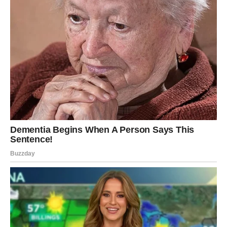
Poruka za Vagu:
Ne biraj ono što izgleda lepo – biraj ono
što ti daje mir.
RIBE – SUDBINSKA ENERGIJA I
DUBINA KOJU NE MOŽEŠ
GLUMITI