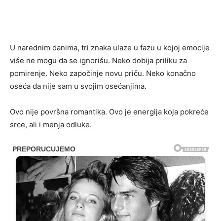
U narednim danima, tri znaka ulaze u fazu u kojoj emocije
više ne mogu da se ignorišu. Neko dobija priliku za
pomirenje. Neko započinje novu priču. Neko konačno
oseća da nije sam u svojim osećanjima.
Ovo nije površna romantika. Ovo je energija koja pokreće
srce, ali i menja odluke.