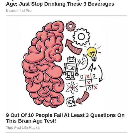
Biće to neko ko ti prilazi mirno, ali iskreno. Možda nećeš
odmah shvatiti koliko je to važno, ali intuicija će ti šapnuti
da je drugačije nego ranije.
Za Raka, romantika sada znači sigurnost. A sigurnost
znači – mogućnost da voliš bez straha.
Poruka za Raka:
Ne odbijaj nežnost samo zato što si
navikao na borbu.
VAGA – POVRATAK LEPTIRIĆA I
MAGIJA POGLEDA
Vaga je znak koji voli harmoniju, ali često daje više nego
što dobija. Sada dolazi period kada pažnja dolazi tebi.