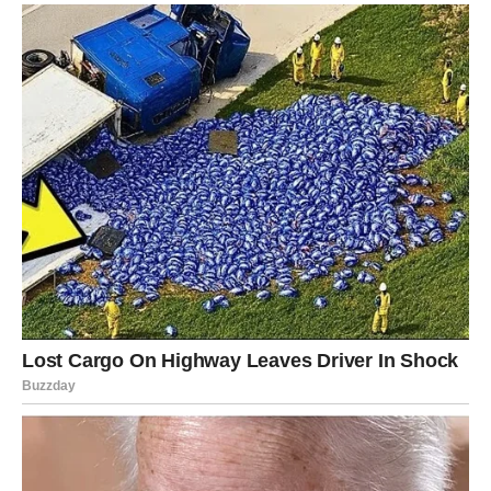
Ako si u vezi, partner može pokazati novu stranu – više
romantike, više planiranja, više želje da te obraduje.
Moguće je iznenađenje, spontani izlazak, razgovor koji
vas vraća na početak – onaj deo odnosa kada je sve bilo
lako.
Ako si slobodan/na, naredni dani nose snažnu energiju
susreta. To može biti osoba koju već poznaješ, ali sada je
energija drugačija. Može biti neko potpuno nov, ali sa
osećajem kao da se dugo znate. Pogled koji traje duže.
Poruka koja dolazi kasno uveče. Osmeh koji ne možeš da
izbaciš iz misli.
Romantika za Vagu sada nije iluzija – ona je prilika da
izabereš drugačije. Da ne pristaneš na polovično. Da ne
ignorišeš znakove.