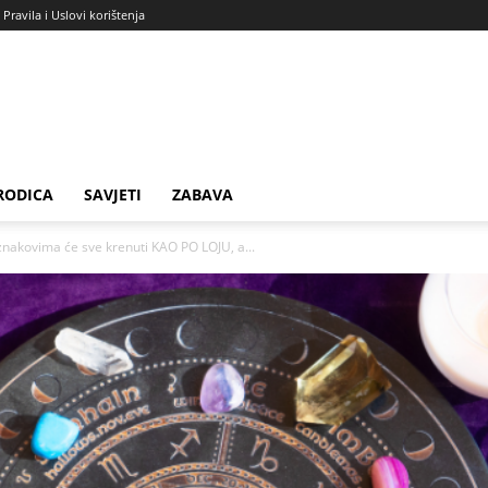
Pravila i Uslovi korištenja
RODICA
SAVJETI
ZABAVA
akovima će sve krenuti KAO PO LOJU, a...