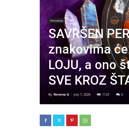
Horoskop
SAVRŠEN PER
znakovima će
LOJU, a ono š
SVE KROZ ŠTA
By
Nevena G
-
July 7, 2026
1123
0