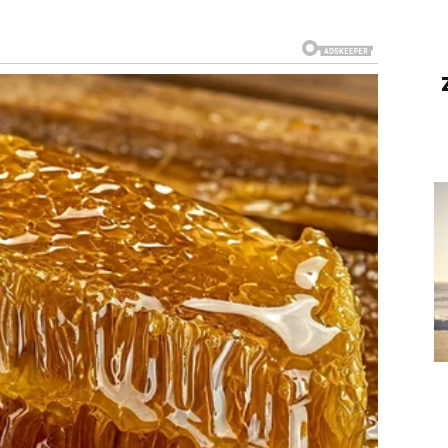
i. Poslovni planovi napreduju bez većih prepreka, a
 korist.
odrška i više zajedničkih trenutaka.
 ove godine. Finansije postaju stabilnije, posao donosi
stvarite cilj koji dugo priželjkujete.
ijevanja i osjećaj da ste konačno pronašli mir.
jaju mnogo lakše nego ranije. Novi kontakti i poslovni