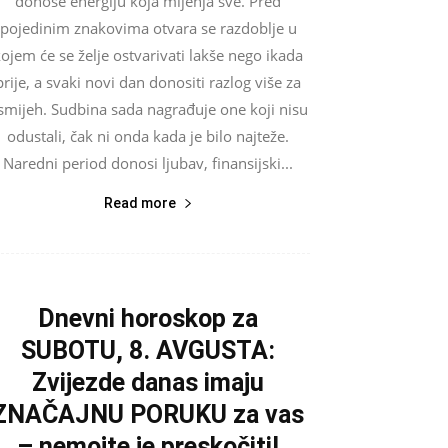
donose energiju koja mijenja sve. Pred
pojedinim znakovima otvara se razdoblje u
ojem će se želje ostvarivati lakše nego ikada
prije, a svaki novi dan donositi razlog više za
smijeh. Sudbina sada nagrađuje one koji nisu
odustali, čak ni onda kada je bilo najteže.
Naredni period donosi ljubav, finansijski...
Read more
Dnevni horoskop za
SUBOTU, 8. AVGUSTA:
Zvijezde danas imaju
ZNAČAJNU PORUKU za vas
– nemojte je preskočiti!