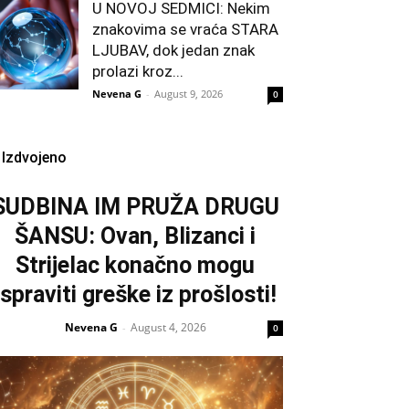
U NOVOJ SEDMICI: Nekim
znakovima se vraća STARA
LJUBAV, dok jedan znak
prolazi kroz...
Nevena G
-
August 9, 2026
0
Izdvojeno
SUDBINA IM PRUŽA DRUGU
ŠANSU: Ovan, Blizanci i
Strijelac konačno mogu
ispraviti greške iz prošlosti!
Nevena G
August 4, 2026
-
0