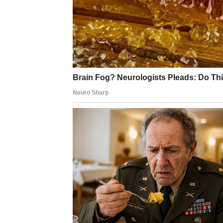
Na emotivnom planu slijedi prijatno iznenađ
Rak
Rakovima dolazi period unutrašnjeg mira i ve
ljubavni život donosi mnogo radosti, a jed
Osjetićete da se život konačno okreće u vaš
Lav
Lavovima slijedi vrijeme priznanja i napretka
postajaće sve bolja.
Na ljubavnom planu očekuju vas romantični t