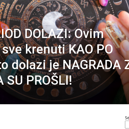
IOD DOLAZI: Ovim
 sve krenuti KAO PO
to dolazi je NAGRADA 
 SU PROŠLI!
S