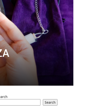
ZA
earch
Search