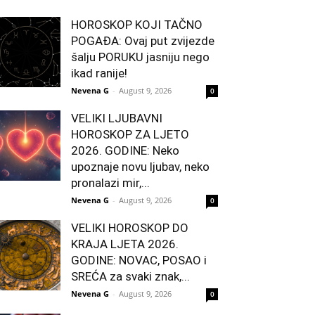
HOROSKOP KOJI TAČNO
POGAĐA: Ovaj put zvijezde
šalju PORUKU jasniju nego
ikad ranije!
Nevena G
-
August 9, 2026
0
VELIKI LJUBAVNI
HOROSKOP ZA LJETO
2026. GODINE: Neko
upoznaje novu ljubav, neko
pronalazi mir,...
Nevena G
-
August 9, 2026
0
VELIKI HOROSKOP DO
KRAJA LJETA 2026.
GODINE: NOVAC, POSAO i
SREĆA za svaki znak,...
Nevena G
-
August 9, 2026
0