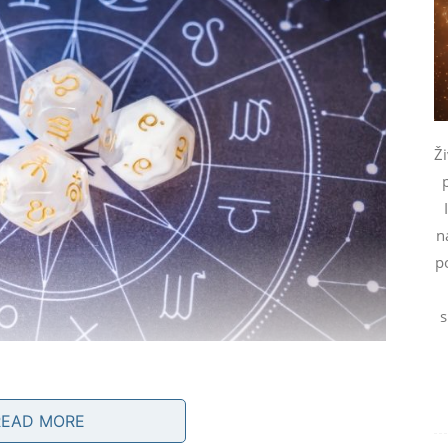
Ži
n
p
s
READ MORE