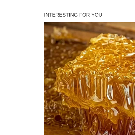
Ovnovima se otvaraju vrata novih mogućnost
jedna važna odluka donijeće vam dugoročnu
Na ljubavnom planu očekuju vas iskrenost, p
Bik
Bikovi ulaze u jedan od najsrećnijih perioda
priznanje, a jedna prilika omogućiće vam da o
U ljubavi vas očekuje mnogo nježnosti, razum
Blizanci
Blizanci će osjetiti da se mnoge stvari razvi
razgovori otvaraju vrata uspjeha.