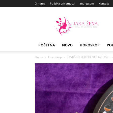
O nama
Politika privatnosti
Impressum
Kontakt
Jaka
Zena
POČETNA
NOVO
HOROSKOP
PO
Home
Horoskop
SAVRŠEN PERIOD DOLAZI: Ovim zn