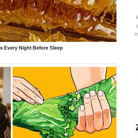
enje koje će vam uljepšati svakodnevicu.
k
o
likog zadovoljstva. Porodični odnosi postaju skladniji,
na poslovna vijest vraća vam samopouzdanje.
u korist.
. Vaš trud biće nagrađen, a finansijska situacija
renuci i podrška osobe koju volite.