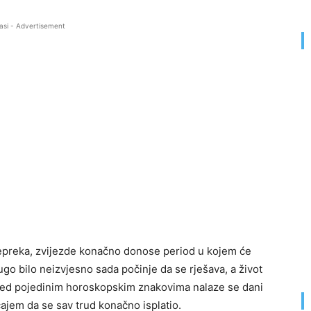
asi - Advertisement
repreka, zvijezde konačno donose period u kojem će
ugo bilo neizvjesno sada počinje da se rješava, a život
Pred pojedinim horoskopskim znakovima nalaze se dani
ćajem da se sav trud konačno isplatio.