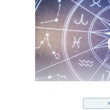
OVAN
Ovnovima dolazi period u kojem će mnoge st