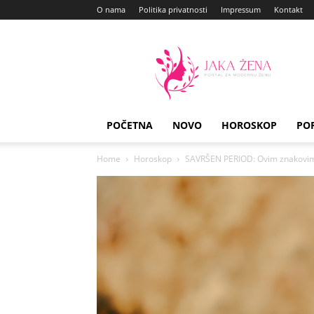
O nama
Politika privatnosti
Impressum
Kontakt
Jaka
Zena
POČETNA
NOVO
HOROSKOP
PO
Home
Horoskop
SAVRŠEN PERIOD: Ovim znakovima 