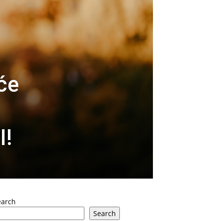
će
I!
earch
Search