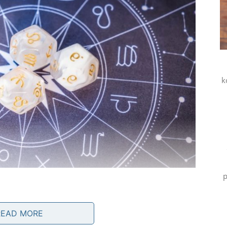
k
p
READ MORE
vari konačno krenuti naprijed. Problemi koji su vas