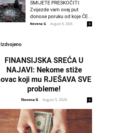
SMIJETE PRESKOČITI:
Zvijezde vam ovaj put
donose poruku od koje ĆE...
Nevena G
-
August 8, 2026
0
Izdvojeno
FINANSIJSKA SREĆA U
NAJAVI: Nekome stiže
novac koji mu RJEŠAVA SVE
probleme!
Nevena G
August 5, 2026
-
0