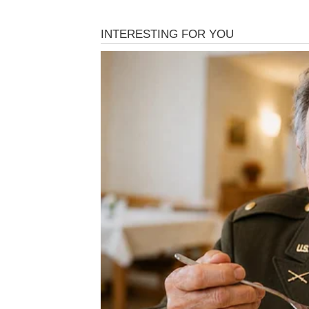
usporavali polako ostaju iza vas.
Pred vama su dani puni energije i uspjeha.
BIK
Bikovi ulaze u fazu stabilnosti i sigurnosti.
povoljnije nego ranije.
Zvijezde vam donose zasluženi mir.
BLIZANCI
Blizanci će imati osjećaj da im se vrata otva
vašu korist.