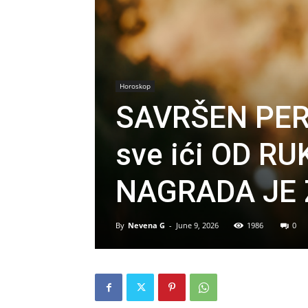
Horoskop
SAVRŠEN PERI
sve ići OD RUK
NAGRADA JE 
By
Nevena G
-
June 9, 2026
1986
0