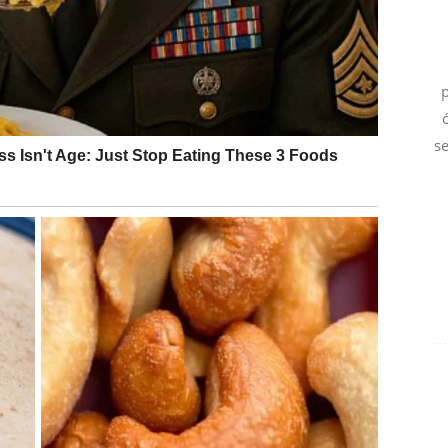
p
 čekali. Ljubavni život postaje mnogo ljepši, a odnosi
se
e. Ono što ste dugo gradili sada konačno pokazuje