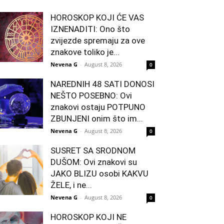
HOROSKOP KOJI ĆE VAS
IZNENADITI: Ono što
zvijezde spremaju za ove
znakove toliko je...
Nevena G
-
August 8, 2026
0
NAREDNIH 48 SATI DONOSI
NEŠTO POSEBNO: Ovi
znakovi ostaju POTPUNO
ZBUNJENI onim što im...
Nevena G
-
August 8, 2026
0
SUSRET SA SRODNOM
DUŠOM: Ovi znakovi su
JAKO BLIZU osobi KAKVU
ŽELE, i ne...
Nevena G
-
August 8, 2026
0
HOROSKOP KOJI NE