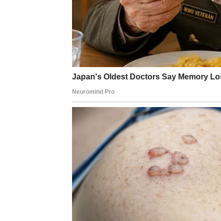
Pred vama su veoma uspješni dani.
RAK
Rakovima dolazi emotivna sreća koju su dugo
sa bliskim ljudima stabilniji.
Ovo je vrijeme unutrašnjeg zadovoljstva.
LAV
Lavovima zvijezde donose uspjeh i priznanj
svoju pravu vrijednost.
Pred vama je period velikih pobjeda.