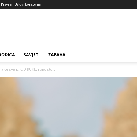
Pravila i Uslovi korištenja
RODICA
SAVJETI
ZABAVA
će sve ići OD RUKE, i ono što...