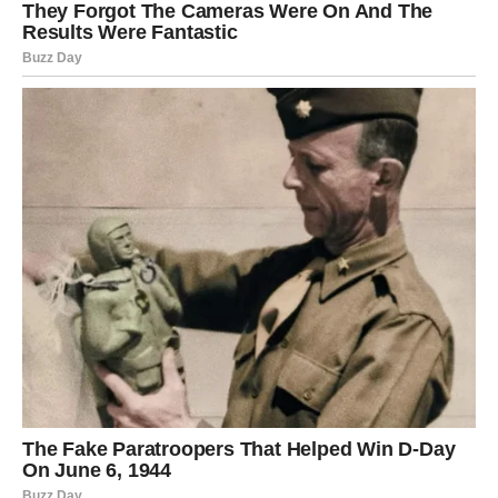
Birajte ljubav koja bira vas.
Zvijezde pokazuju da ljubav više ne želi čekati. Vrijeme je
za istinu, iskrenost i odluke koje vode prema sreći.
Najvažnije ljubavne trenutke očekuju
Ribe
, koje konačno
biraju ono što žele,
Škorpije
, kojima istina mijenja sve, te
Rakovi
, koji dobijaju odgovore koje dugo traže.
Ponekad je potrebno samo malo hrabrosti da bi se
promijenio cijeli život. Zvijezde poručuju da je za neke
znakove upravo sada došao taj trenutak.