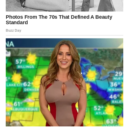
Budite spremni čuti ono što dolazi.
RIBE
SRCE KONAČNO BIRA SREĆU
Ribe su znak kojem zvijezde šalju najjaču ljubavnu
poruku. Dosta je bilo čekanja, sumnji i pitanja bez
odgovora. Pred vama je period u kojem će emocije
postati jasnije nego ikada.
Moguće je priznanje ljubavi, važan razgovor ili odluka
koja vam donosi unutrašnji mir. Ono što dolazi pokazuje
vam da sreća pripada onima koji imaju hrabrosti da slijede
svoje srce.
Poruka srca