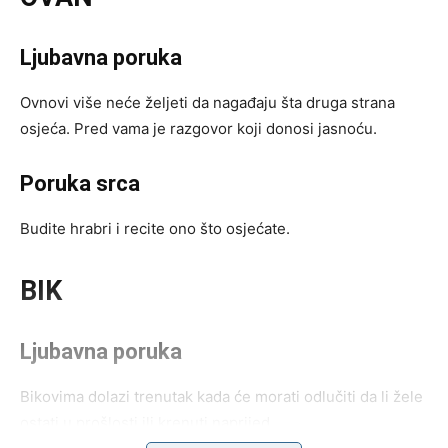
Ljubavna poruka
Ovnovi više neće željeti da nagađaju šta druga strana
osjeća. Pred vama je razgovor koji donosi jasnoću.
Poruka srca
Budite hrabri i recite ono što osjećate.
BIK
Ljubavna poruka
Bikovima dolazi trenutak kada će morati odlučiti da li žele
ostati u prošlosti ili krenuti naprijed.