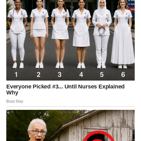
Ne tražite savršen odgovor, slušajte srce.
VAGA
Ljubavna poruka
Pred vama su romantični trenuci i mogućnost da odnos