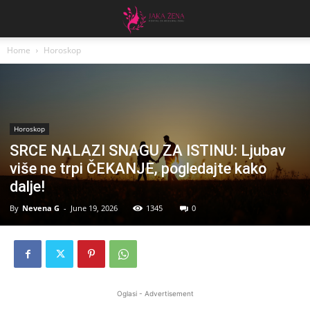
Home
Horoskop
Horoskop
SRCE NALAZI SNAGU ZA ISTINU: Ljubav
više ne trpi ČEKANJE, pogledajte kako
dalje!
By
Nevena G
-
June 19, 2026
1345
0
Oglasi - Advertisement