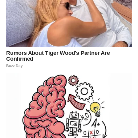
Prihvatite istinu bez straha.
STRIJELAC
Ljubavna poruka
Strijelčevi će osjetiti potrebu da jasno pokažu šta žele od
ljubavi i budućnosti.
Poruka srca
Ne pristajte na pola emocije.
JARAC
Ljubavna poruka