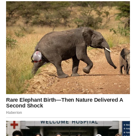
Lavovima dolazi prilika da riješe jednu važnu ljubavnu
dilemu.
Poruka srca
Budite iskreni prema sebi.
DJEVICA
Ljubavna poruka
Djevice će konačno prestati analizirati i početi slušati
svoje emocije.
Poruka srca