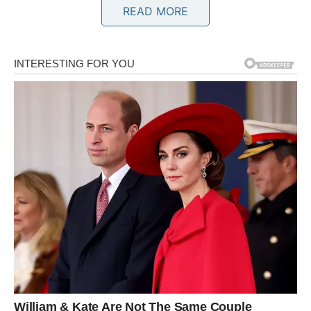
READ MORE
Poruka srca
Ne bojte se promjena.
BLIZANCI
Ljubavna poruka
Pred vama su iskreni razgovori i mogućnost da konačno
saznate na čemu ste.
Poruka srca
Istina je uvijek bolja od neizvjesnosti.
RAK