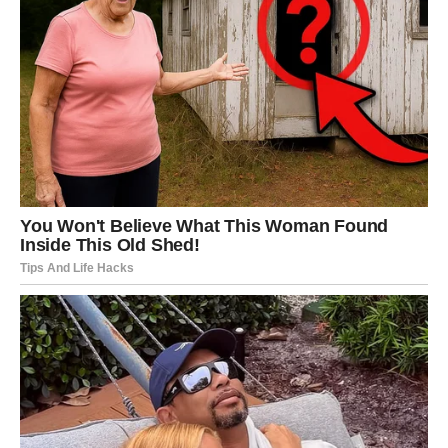
pređe na viši nivo.
Poruka srca
Ne skrivajte osjećanja.
ŠKORPIJA
ISTINA KOJA MIJENJA SVE
Škorpije očekuje važan razgovor koji donosi odgovore na
pitanja koja ih dugo muče.
Ono što ćete saznati moglo bi potpuno promijeniti vaš
pogled na jednu osobu.
Poruka srca