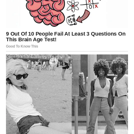
Jarčevi konačno shvataju da ljubav ne može čekati
beskonačno.
Poruka srca
Napravite korak koji dugo odgađate.
VODOLIJA
Ljubavna poruka
Neočekivan razgovor mogao bi vam otvoriti oči i pokazati
pravi put.
Poruka srca