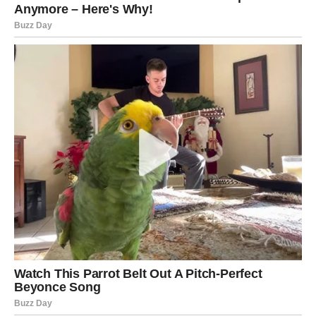
SRCE TRAŽI ODGOVOR
Rakovi su među znakovima koji više ne žele čekati.
Emocije su snažne, a jedna osoba mogla bi konačno
otkriti ono što dugo skriva.
Mnogi pripadnici ovog znaka uskoro će dobiti potvrdu da
njihova osjećanja nisu bila uzaludna.
Poruka srca
Vjerujte svom srcu.
LAV
Ljubavna poruka