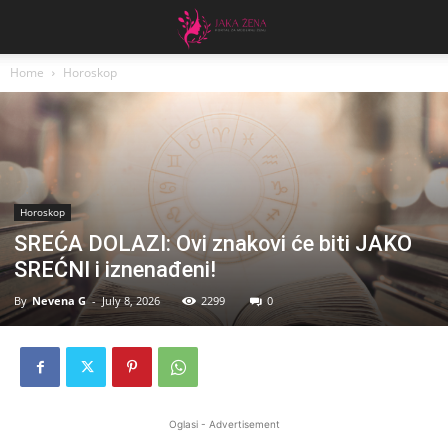
Home
Horoskop
Horoskop
SREĆA DOLAZI: Ovi znakovi će biti JAKO
SREĆNI i iznenađeni!
By
Nevena G
-
July 8, 2026
2299
0
Oglasi - Advertisement