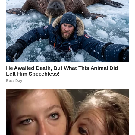
osoba pružit će vam podršku onda kada vam bude
najpotrebnija. Poslovne prilike razvijat će se bolje nego
što očekujete, a finansijska situacija postaje mnogo
stabilnija. U ljubavi vas očekuje period više povjerenja i
topline.
Strijelac
Pred vama je razdoblje puno uspjeha. Zvijezde vam
donose pozitivne promjene na poslovnom planu, a
moguće su i lijepe finansijske vijesti. U ljubavi ćete
osjetiti više sigurnosti i zajedništva. Slobodni Strijelčevi
mogli bi upoznati osobu s kojom će odmah pronaći
zajednički jezik.
Jarac