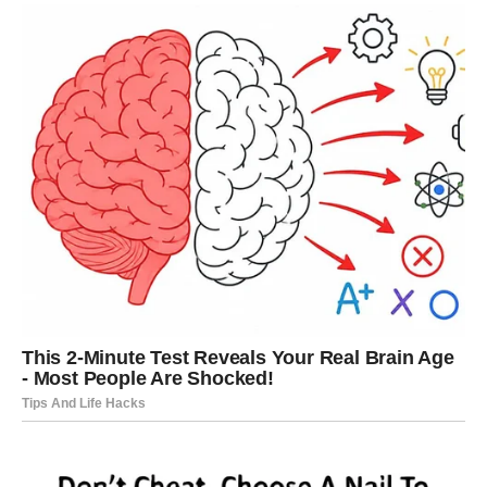
ozbiljnu budućnost.
Djevica
Pred vama je vrijeme u kojem ćete konačno osjetiti
olakšanje. Jedna situacija koja vas je dugo opterećivala
riješit će se na najbolji mogući način. U ljubavi dolazi više
povjerenja i iskrenih razgovora, dok će na poslu vaša
odgovornost biti nagrađena.
Vaga
Vi ste među najvećim sretnicima narednog perioda.
Očekuje vas lijepa vijest koja će vas potpuno iznenaditi i
donijeti mnogo radosti. To može biti uspjeh na poslu,
ostvarenje jedne velike želje ili važan događaj u