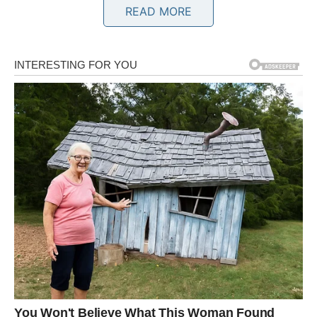
Bik
READ MORE
Zvijezde vam donose mir, sigurnost i mnogo razloga za
zadovoljstvo. Finansijska situacija postaje stabilnija, a
jedna prilika mogla bi vam omogućiti da ostvarite plan koji
dugo odgađate. U ljubavi dolazi više topline i zajedničkih
trenutaka s partnerom. Slobodni Bikovi imaju velike
izglede za novo poznanstvo.
Blizanci
Vi ćete biti prijatno iznenađeni viješću koja stiže potpuno
neočekivano. Moguće je da će vam se otvoriti poslovna
prilika ili da ćete dobiti odgovor koji čekate već duže
vrijeme. Ljubavni život također donosi mnogo lijepih
emocija. Jedan susret mogao bi obilježiti naredni period
vašeg života.