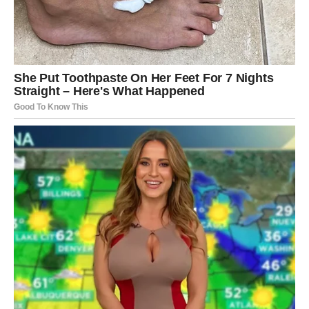
Ribe
Pred vama je period unutrašnjeg mira i lijepih promjena.
Jedna vijest vezana za posao ili porodicu ispunit će vas
optimizmom. Ljubavni život donosi više nježnosti,
razumijevanja i iskrenih emocija. Slobodne Ribe mogle bi
upoznati osobu koja će im vratiti osmijeh na lice.
Zvijezde jasno pokazuju da će Vage, Vodolije i Lavovi biti
među najsretnijim znakovima u narednom periodu. Njima
dolaze velika iznenađenja, uspjesi i događaji koji će im
uljepšati svakodnevicu. Ni ostali znakovi neće ostati bez
razloga za zadovoljstvo jer će mnogi osjetiti kako se život
polako okreće u njihovu korist. Ponekad je dovoljan samo
jedan neočekivan trenutak da shvatimo kako sreća dolazi
upravo onda kada joj se najmanje nadamo.