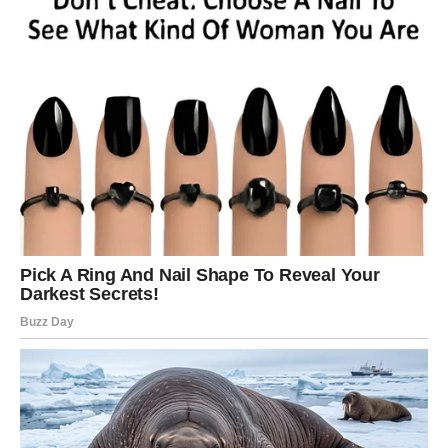
privatnom životu. Ljubavni odnosi također ulaze u veoma
lijepu fazu ispunjenu romantikom i međusobnim
razumijevanjem.
Škorpija
Sreća vam dolazi kroz ljude koji vas iskreno cijene. Jedna