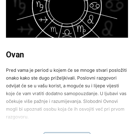
Ovan
Pred vama je period u kojem će se mnoge stvari posložiti
onako kako ste dugo priželjkivali. Poslovni razgovori
odvijat će se u vašu korist, a moguće su i lijepe vijesti
koje će vam vratiti dodatno samopouzdanje. U ljubavi vas
očekuje više pažnje i razumijevanja. Slobodni Ovnovi
mogli bi upoznati osobu koja će ih osvojiti već pri prvom
razgovoru.