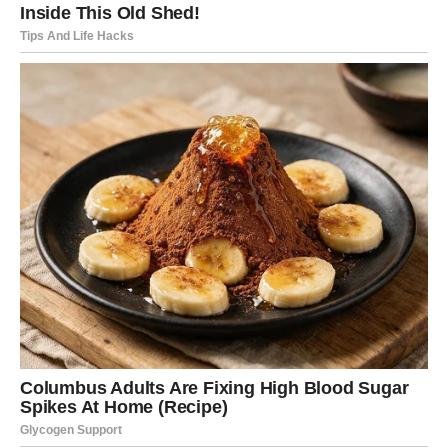
Rak
Pred vama su dani ispunjeni srećom i pozitivnom
energijom. Porodični odnosi postaju skladniji, a partner
će pokazati koliko mu značite. Slobodni Rakovi mogli bi
upoznati osobu koja će im odmah privući pažnju. Na
poslu vas očekuje uspješan završetak važnog zadatka i
osjećaj velikog zadovoljstva.
Lav
Zvijezde vam donose jedan od najljepših perioda u
posljednje vrijeme. Poslovni uspjeh donijet će vam
dodatnu sigurnost, a moguće su i finansijske koristi koje
će vas iskreno obradovati. Ljubavni život cvjeta, a
slobodni Lavovi mogli bi započeti vezu koja će imati