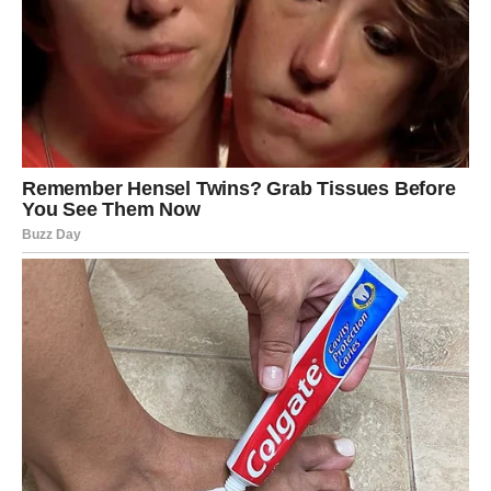
Konačno dolazi vrijeme kada ćete vidjeti rezultate svog
rada. Jedan poslovni dogovor mogao bi vam donijeti
mnogo više nego što ste očekivali. Ljubavni život postaje
mirniji i ispunjeniji, a partner će vam biti velika podrška.
Slobodni Jarčevi mogli bi ostvariti poznanstvo koje će ih
iskreno obradovati.
Vodolija
Zvijezde vam pripremaju veliko iznenađenje. Ono što ste
smatrali gotovo nemogućim moglo bi se ostvariti mnogo
brže nego što mislite. Poslovni planovi razvijat će se u
vašu korist, a u ljubavi vas očekuje neočekivan preokret
koji će vam vratiti vjeru u sreću. Pred vama su dani koje
ćete dugo pamtiti.