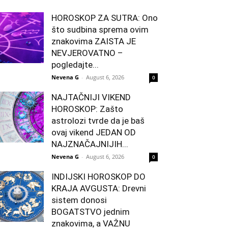
HOROSKOP ZA SUTRA: Ono
što sudbina sprema ovim
znakovima ZAISTA JE
NEVJEROVATNO –
pogledajte...
Nevena G
-
August 6, 2026
0
NAJTAČNIJI VIKEND
HOROSKOP: Zašto
astrolozi tvrde da je baš
ovaj vikend JEDAN OD
NAJZNAČAJNIJIH...
Nevena G
-
August 6, 2026
0
INDIJSKI HOROSKOP DO
KRAJA AVGUSTA: Drevni
sistem donosi
BOGATSTVO jednim
znakovima, a VAŽNU