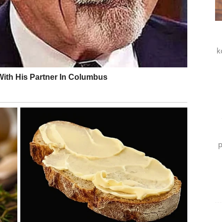
žnije je kada nikada ni ne pokuša. Neuspjeh boli neko
. Ljudi rijetko žale zbog onoga što su pokušali. Mnogo
er nisu imali dovoljno hrabrosti. Godinama kasnije ne
. Pitamo se šta bi bilo da jesmo.
k
 se mijenja. Mijenjaju se godišnja doba, ljudi,
pokušavamo zaustaviti promjene, zapravo pokušavamo
 ide naprijed sa nama ili bez nas. Zato je mnogo bolje
om odlukom. Možda razmišljaš da promijeniš posao,
p
ekome drugu šansu ili konačno poslušaš svoje srce.
redu. Niko od nas ne zna šta donosi sutra. Ali upravo u
i.