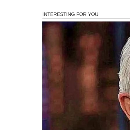
Mnogi misle da je sigurnost najveća vrijedn
postane naš najveći zatvor. Ostajemo u posl
u navikama koje nas ne vode nikuda, samo 
poznajemo, čak i kada nas to čini nesretnima
stvoren da ga živimo punim plućima.
Sreća gotovo nikada ne dolazi onima koji s
pokušaju. Dolazi onima koji naprave prvi kor
Svaka velika ljubav počela je jednim susre
Svako veliko putovanje počelo je prvim korak
vjerovatno nikada ne bi stigli tamo gdje su že
Zamisli kako bi izgledao tvoj život kada bi 
bi stvari pokušao? Koliko bi mjesta posjetio
Ponekad se iza jedne odluke krije potpuno n
jedna poruka, jedan korak u nepoznato može