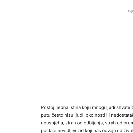
Ogl
Postoji jedna istina koju mnogi ljudi shva
putu često nisu ljudi, okolnosti ili nedostata
neuspjeha, strah od odbijanja, strah od prom
postaje nevidljivi zid koji nas odvaja od živo