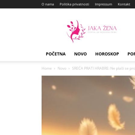
O nama
Politika privatnosti
Impressum
Kontakt
Jaka
Zena
POČETNA
NOVO
HOROSKOP
PO
Home
Novo
SREĆA PRATI HRABRE: Ne plaši se promje