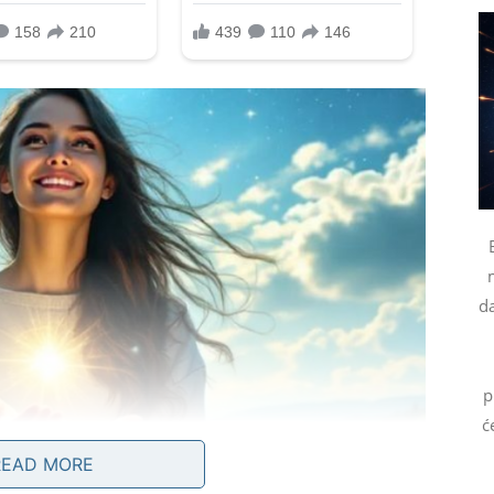
da
p
ć
READ MORE