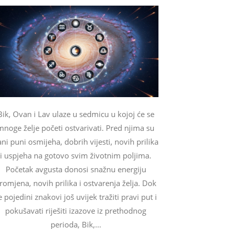
Bik, Ovan i Lav ulaze u sedmicu u kojoj će se
mnoge želje početi ostvarivati. Pred njima su
ni puni osmijeha, dobrih vijesti, novih prilika
i uspjeha na gotovo svim životnim poljima.
Početak avgusta donosi snažnu energiju
romjena, novih prilika i ostvarenja želja. Dok
e pojedini znakovi još uvijek tražiti pravi put i
pokušavati riješiti izazove iz prethodnog
perioda, Bik,...