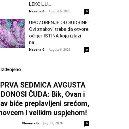
LEKCIJU...
Nevena G
-
August 6, 2026
0
UPOZORENJE OD SUDBINE:
Ovi znakovi treba da otvore
oči jer ISTINA koja izlazi
na...
Nevena G
-
August 6, 2026
0
Izdvojeno
PRVA SEDMICA AVGUSTA
DONOSI ČUDA: Bik, Ovan i
av biće preplavljeni srećom,
novcem i velikim uspjehom!
Nevena G
July 31, 2026
-
0