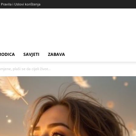
Pravila i Uslovi korištenja
RODICA
SAVJETI
ZABAVA
ne, plaši se da cijeli život...