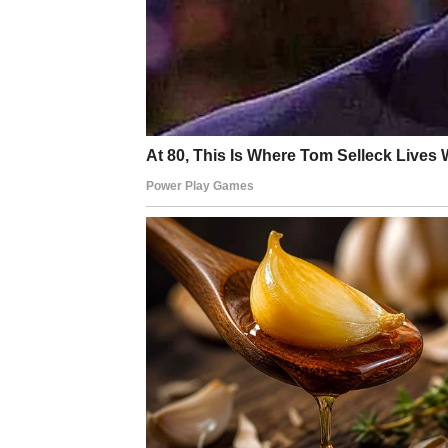
Najtužnije nije kada čovjek ne uspije. Najtu
vrijeme, ali kajanje može trajati cijeli život
češće žale zbog prilika koje su propustili j
pitamo se šta se dogodilo kada smo pokušali
Promjene su sastavni dio života. Sve oko nas
okolnosti, naši snovi i naši ciljevi. Kada 
zaustaviti život. A život nikada ne stoji. On
naučiti prihvatiti promjene nego ih se bojati.
Možda upravo sada stojiš pred nekom važn
započneš nešto novo, preseliš se, pružiš n
Možda ne znaš šta te čeka. I to je sasvim u 
toj neizvjesnosti kriju se najveće mogućnost