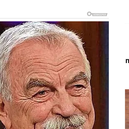
ost u životu. Međutim, ponekad upravo ta sigurnost
ovima koji nas ne usrećuju, u odnosima koji nas guše,
zato što se bojimo promjene. Naviknemo se na ono što
. Ali život nije stvoren da ga samo preživimo. Život je
amo čekaju. Ona dolazi onima koji se usude da
ak prema svojim snovima čak i kada ne vide cijeli put.
tom. Svaki uspješan posao počeo je jednom idejom.
om. Da su ti ljudi čekali da nestane svaki strah,
ljeli.
barem na trenutak prestao slušati svoje strahove. Koliko
? Koliko bi ljudi upoznao? Koliko bi snova ostvario?
ovi život. Jedna prijava za posao, jedan razgovor,
 promijeniti više nego što možeš zamisliti.