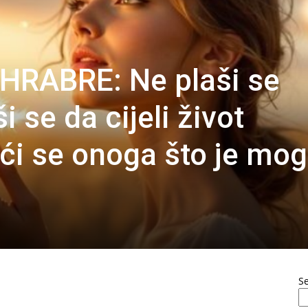
HRABRE: Ne plaši se
i se da cijeli život
ći se onoga što je mog
S