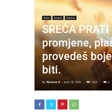
Novo
Savjeti
Zabava
SREĆA PRATI 
promjene, plaš
provedeš boje
biti.
By
Nevena G
-
June 18, 2026
1023
0