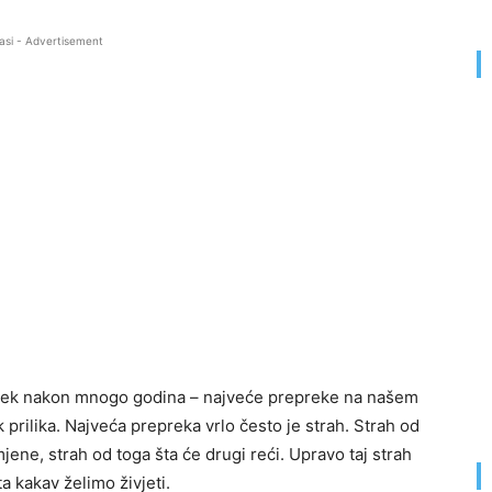
asi - Advertisement
te tek nakon mnogo godina – najveće prepreke na našem
k prilika. Najveća prepreka vrlo često je strah. Strah od
jene, strah od toga šta će drugi reći. Upravo taj strah
ta kakav želimo živjeti.