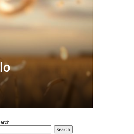
lo
earch
Search