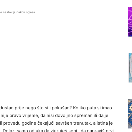
se nastavlja nakon oglasa
odustao prije nego što si i pokušao? Koliko puta si imao
a nije pravo vrijeme, da nisi dovoljno spreman ili da je
di provedu godine čekajući savršen trenutak, a istina je
 Dolazi samo odluka da vjeruješ sebi i da napraviš prvi