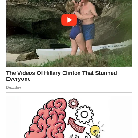
Vrijeme je za lijepe promjene.
STRIJELAC
Strijelac je među znakovima kojima dolazi jedan od
najljepših perioda u ovoj godini. Pred vama su uspjesi,
srećne okolnosti i osjećaj da vam život konačno ide u
susret.
Sreća vas prati na svakom koraku.
JARAC
Jarčevima dolazi potvrda da nijedan trud nije bio
uzaludan. Ono što ste ulagali u budućnost sada počinje