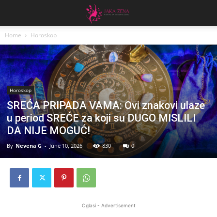
Home
Horoskop
Horoskop
SREĆA PRIPADA VAMA: Ovi znakovi ulaze
u period SREĆE za koji su DUGO MISLILI
DA NIJE MOGUĆ!
By
Nevena G
-
June 10, 2026
830
0
Oglasi - Advertisement