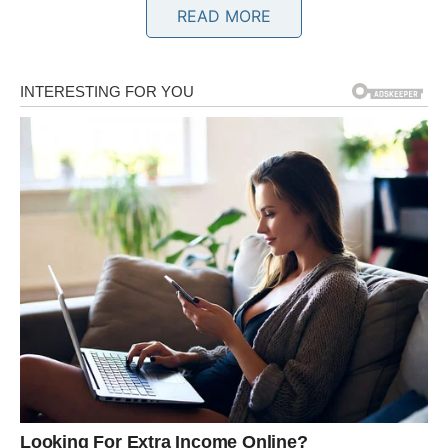
BLIZANCI
READ MORE
Blizanci će imati osjećaj da im se vrata otvaraju na
svakom koraku. Ljudi, prilike i okolnosti rade u vašu
korist.
Pred vama su veoma lijepi dani.
RAK
Rakovima dolazi emotivna sreća. Jedna osoba pokazuje
koliko joj značite i vraća vam vjeru u lijepe ljubavne priče.
Ovo je period topline i zadovoljstva.
LAV