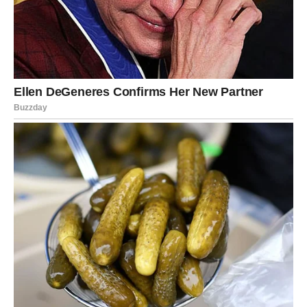
nešto što će vam pokazati da sve kroz šta ste prošli ima
smisla.
Sada dolazi upravo takav period. Moguće su lijepe vijesti,
ostvarenje želje, ljubavna sreća ili prilika koja mijenja
vašu svakodnevicu na bolje. Najvažnije od svega jeste što
ćete konačno osjetiti da više ne morate stalno da se
borite protiv okolnosti.
Pred vama su dani tokom kojih ćete shvatiti da sreća nije
zaboravila na vas. Samo je čekala pravi trenutak da
stigne.
Zvijezde pokazuju da mnogi znakovi ulaze u period
kakvom su se dugo nadali. Nakon izazova, čekanja i
brojnih pitanja, dolazi vrijeme nagrada, sreće i pozitivnih
promjena.