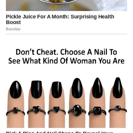
Posebno se izdvajaju Ribe, Strijelac i Vaga, kojima dolaze
najljepši trenuci, najveća iznenađenja i osjećaj da se život
konačno okreće u njihovu korist. Ipak, svaki znak dobija
priliku da osjeti kako izgleda kada sreća pronađe put do
njega.
Ponekad mislimo da je nešto nemoguće. A onda život
pokaže da je samo trebalo malo više vremena da se
ostvari.