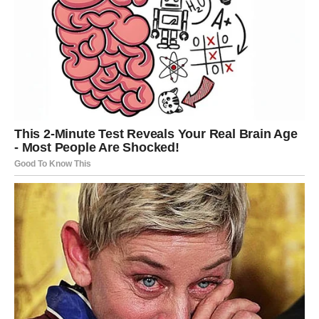
davati rezultate.
Pred vama su veoma uspješni dani.
VODOLIJA
Vodolije očekuje pozitivno iznenađenje koje mijenja
pogled na jednu važnu situaciju. Sreća vam dolazi iz
neočekivanog pravca.
Sudbina vam sprema lijep poklon.
RIBE
Ribe su znak kojem zvijezde donose najviše razloga za
sreću. Već dugo nosite osjećaj da čekate nešto veliko,