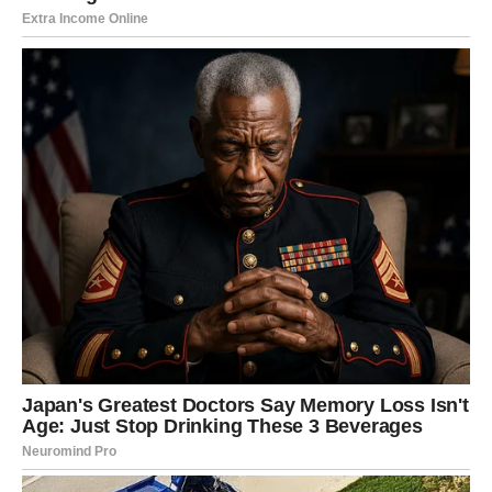
Lavovima zvijezde donose uspjeh koji su dugo čekali. Vaš
trud konačno postaje vidljiv i nagrađen.
Pred vama su dani ponosa.
DJEVICA
Djevice će osjetiti veliko olakšanje kada jedna situacija
dobije rasplet kakvom su se nadale.
Sudbina vam donosi razlog za osmijeh.