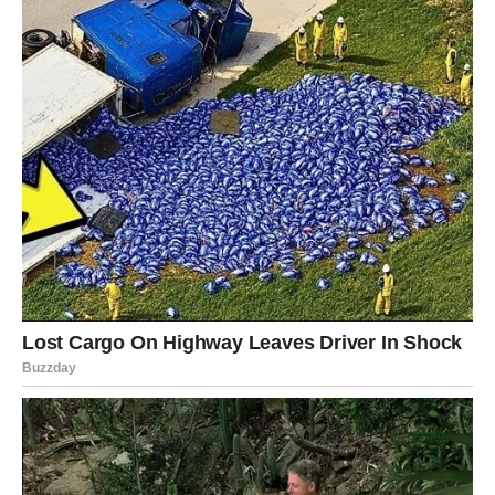
VAGA
Vagama dolazi period ispunjen lijepim susretima,
pozitivnim vijestima i osjećajem da se život konačno
slaže na svoje mjesto.
Pred vama su trenuci koje ćete dugo pamtiti.
ŠKORPIJA
Škorpije očekuje niz događaja koji vraćaju vjeru u srećne
ishode. Ono što ste skoro prestali očekivati sada dolazi.