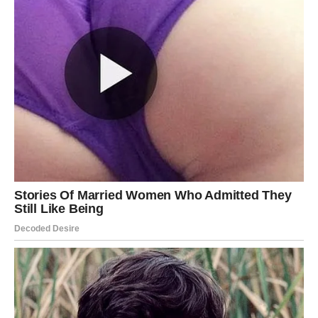
posebno. Kraj jula mogao bi vam donijeti ostvarenje želje
koju dugo nosite u sebi. Poslovni uspjeh i finansijska
stabilnost bit će praćeni velikom srećom u ljubavi. Ako
ste slobodni, moguće je poznanstvo koje će vam potpuno
promijeniti život.
Škorpija
Pred vama su dani važnih odluka koje će imati dugoročan
pozitivan utjecaj. Poslovna situacija razvijat će se u vašu
korist, a finansije će biti stabilnije nego ranije. U ljubavi
dolazi mnogo više povjerenja i otvorenih razgovora.
Jedna osoba pokazat će vam koliko joj značite.
Strijelac
Zvijezde vas svrstavaju među najveće sretnike do kraja