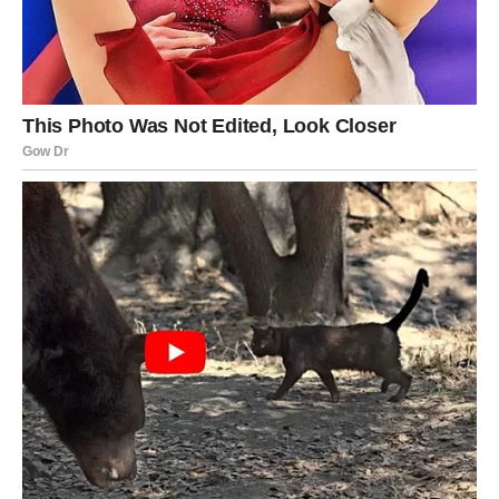
Posljednji dani jula donose mnogo razloga za osmijeh
gotovo svim horoskopskim znakovima. Posebno će Vage,
Strijelci i Vodolije osjetiti snažan nalet sreće kroz ljubav,
posao i finansije, dok će Rakovi i Lavovi ostvariti želje
koje su dugo priželjkivali. Zvijezde poručuju da kraj
mjeseca donosi priliku za novi početak, velike uspjehe i
događaje koji će mnogima ostati u najljepšem sjećanju.