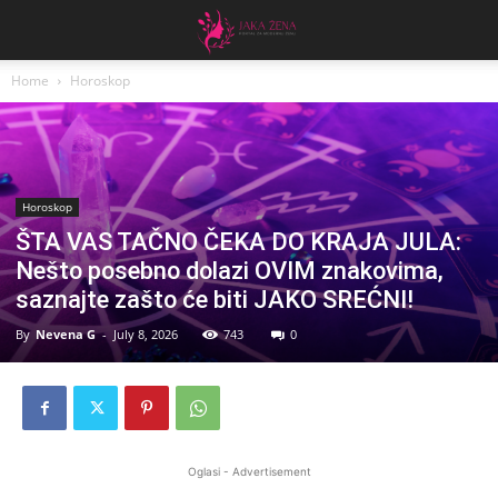
Home
Horoskop
Horoskop
ŠTA VAS TAČNO ČEKA DO KRAJA JULA:
Nešto posebno dolazi OVIM znakovima,
saznajte zašto će biti JAKO SREĆNI!
By
Nevena G
-
July 8, 2026
743
0
Oglasi - Advertisement