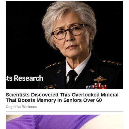
Ljubavni odnosi postaju mnogo iskreniji, a partner će
pokazati više razumijevanja nego ranije. Slobodne
Djevice očekuje prijatno iznenađenje.
Vaga
Vi ste među znakovima kojima dolazi nešto zaista