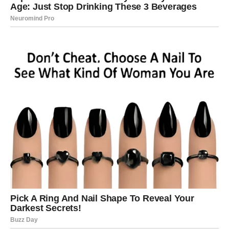
samopouzdanje.
Lav
Pred vama je jedan od najuspješnijih perioda ovog ljeta.
Poslovni uspjeh donijet će vam veću sigurnost i bolje
finansijske mogućnosti. Moguće je ostvarenje cilja kojem
ste dugo težili. Ljubavni život bit će ispunjen romantikom,
a slobodni Lavovi mogli bi započeti vezu koja će imati
ozbiljan potencijal.
Djevica
Zvijezde vam donose mnogo razloga za optimizam.
Poslovne obaveze uspješno ćete privesti kraju, a jedna
prilika mogla bi vam otvoriti vrata dodatne zarade.