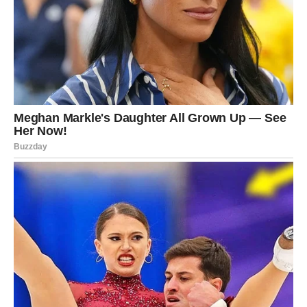
Kraj jula donosi vam veliko iznenađenje. Ono što ste dugo
priželjkivali moglo bi postati stvarnost mnogo brže nego
što očekujete. Poslovni planovi razvijat će se odlično, a
finansije će biti u usponu. Ljubavni život donosi sudbinski
susret ili važan korak u postojećoj vezi koji će vas učiniti
veoma sretnima.
Ribe
Pred vama je period unutrašnjeg mira i lijepih promjena.
Na poslu ćete dobiti potvrdu da ste na pravom putu, a
finansijska situacija postaje mnogo stabilnija. U ljubavi
vas očekuje mnogo nježnosti i pažnje. Slobodne Ribe
imaju velike izglede upoznati osobu koja će ih osvojiti
iskrenošću i toplinom.