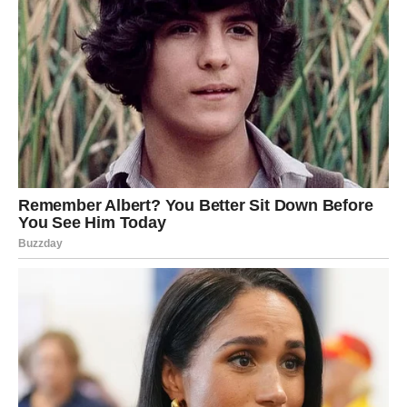
jula. Očekuje vas značajan poslovni uspjeh ili finansijski
dobitak koji će vam omogućiti da ostvarite planove koje
ste dugo odgađali. Ljubavni život također donosi mnogo
radosti. Slobodni Strijelčevi mogli bi upoznati osobu koja
će im donijeti novu životnu energiju.
Jarac
Vrijeme je da uživate u rezultatima svog rada. Poslovni
uspjeh donosi vam veću sigurnost, a moguće su i nove
prilike koje će dodatno povećati vaše prihode. Ljubavni
odnosi postaju skladniji, a partner će biti vaš najveći
oslonac. Slobodni Jarčevi mogli bi započeti veoma lijepu
ljubavnu priču.
Vodolija