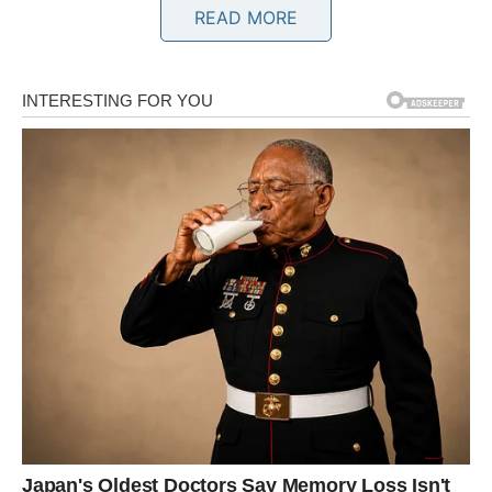
Blizanci
READ MORE
Kraj jula donosi vam mnogo korisnih kontakata i
zanimljivih prilika. Jedan razgovor mogao bi otvoriti vrata
novom poslovnom uspjehu. Finansijska situacija će se
postepeno popravljati, a ljubavni život donosi mnogo
uzbuđenja. Slobodni Blizanci mogli bi upoznati osobu
koja će ih potpuno očarati svojim karakterom.
Rak
Vi ste među znakovima kojima zvijezde donose posebno
lijepe dane. Ljubavni život procvjetat će više nego što ste
očekivali, a partner će vam pokazati koliko mu značite.
Slobodni Rakovi mogli bi upoznati osobu koja će vrlo brzo
zauzeti posebno mjesto u njihovom srcu. Na poslovnom
planu dolazi priznanje koje će vam vratiti dodatno