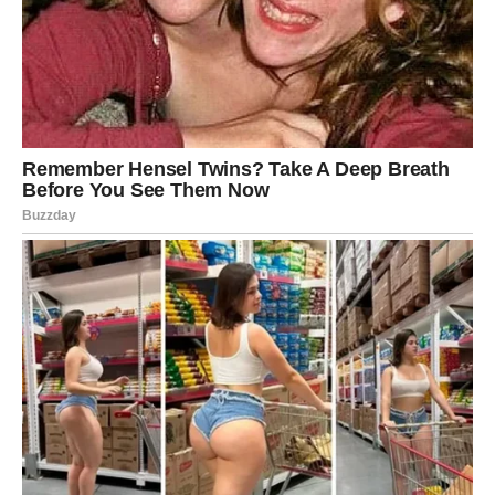
Ako postoji znak kojem naredni dani donose najveća
iznenađenja, onda je to svakako Vodolija. Sudbina za
pripadnike ovog znaka priprema događaje koje nisu mogli
predvidjeti.
Vodolije često djeluju smireno, ali duboko u sebi nose
mnogo pitanja i dilema. U posljednje vrijeme mnogi
pripadnici ovog znaka osjećali su da stoje na raskrižju
života. Nisu bili sigurni kojim putem krenuti niti kome
vjerovati.
Sada dolazi period kada će se mnoge stvari razjasniti.
Odgovori koje ste tražili pojavljuju se na neočekivane
načine. Neke istine izlaze na vidjelo, ali umjesto da vas
uznemire, donijet će vam osjećaj slobode.
Na ljubavnom planu očekuju se vrlo zanimljivi događaji.
Slobodne Vodolije mogle bi upoznati osobu koja će ih