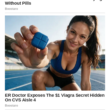
su dugo bila zatvorena. Neke prilike dolaze iznenada i
bez najave. Moguće je da ćete dobiti poziv, poruku ili
ponudu koja će vas natjerati da drugačije gledate na
svoju budućnost.
Na ljubavnom planu mnogi Ovnovi osjećat će pojačanu
privlačnost prema osobi koja ih intrigira već neko vrijeme.
Ako ste slobodni, vrlo je moguće da ćete upoznati nekoga
tko će vas osvojiti iskrenošću i energijom. Oni koji su u
vezi osjetit će novu bliskost i razumijevanje.
Financijska situacija također pokazuje znakove
poboljšanja. Nije riječ o bogatstvu koje dolazi preko noći,
nego o stabilnosti koja se gradi korak po korak. Upravo to
će Ovnovima donijeti osjećaj sigurnosti koji im je
nedostajao.