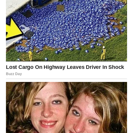
onu svoju prepoznatljivu snagu i samopouzdanje. Kada
Lav vjeruje u sebe, malo toga ga može zaustaviti. Upravo
zato sudbina sada bira da ga nagradi za sve trenutke kada
nije odustao.
VODOLIJA