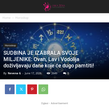
Home
Horoskop
Horoskop
SUDBINA JE IZABRALA SVOJE
MILJENIKE: Ovan, Lav i Vodolija
doživljavaju dane koje će dugo pamtiti!
By
Nevena G
-
June 17, 2026
2649
0
Oglasi - Advertisement