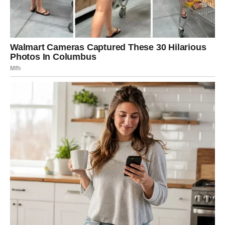
privući svojom inteligencijom i posebnom energijom. Oni
koji su u vezi prolaze kroz period iskrenijih razgovora i
jačanja povjerenja.
Kada je riječ o poslu, moguće su promjene koje će se u
početku činiti neizvjesnima, ali će vrlo brzo pokazati
svoje pozitivne strane. Neke Vodolije dobit će priliku da
pokažu svoje sposobnosti na način koji će impresionirati
ljude oko njih.
Najveća nagrada za Vodolije bit će osjećaj da ponovno
imaju kontrolu nad svojim životom. Umjesto da čekaju da
se stvari same dogode, počet će stvarati svoju sreću i
donositi odluke koje ih vode prema uspjehu.