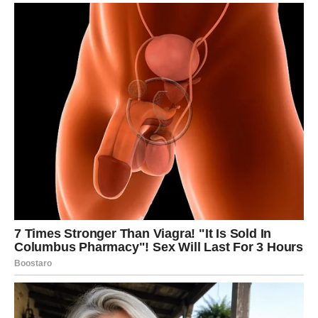
Najveći dar koji sudbina donosi Ovnovima nije novac niti
ljubav, već povratak vjere u sebe. Nakon mnogo sumnji i
prepreka, konačno dolazi period u kojem ćete shvatiti
koliko zapravo vrijedite.
LAV
Lavovi ulaze u jedan od najljepših perioda ovog ljeta.
Energija koja ih okružuje donosi prilike za rast, uspjeh i
ostvarenje želja koje su dugo nosili u sebi.
Mnogi Lavovi posljednjih mjeseci osjećali su da ih život
testira. Pojavljivale su se prepreke koje su ih tjerale da
budu strpljivi i izdrzljivi. Iako su ponekad gubili nadu,
nikada nisu prestali vjerovati da dolaze bolji dani. Sada se
pokazuje da su bili u pravu.