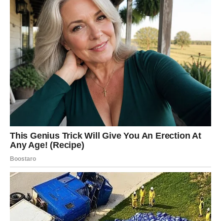
Sudbina im šalje ljude koji mogu imati važnu ulogu u
njihovoj budućnosti. To mogu biti poslovni partneri,
prijatelji ili osobe koje će probuditi snažne emocije. Neki
Lavovi mogli bi doživjeti susret koji će dugo pamtiti i koji
će promijeniti njihov pogled na ljubav.
Posebno je naglašena oblast uspjeha. Sve ono na čemu
ste radili počinje donositi rezultate. Vaš trud više neće
prolaziti nezapaženo. Moguće su pohvale, priznanja ili
prilike koje vode prema većim prihodima.
Lavovi će ovih dana primijetiti kako se mnoge stvari
počinju slagati same od sebe. Situacije koje su djelovale
komplicirano iznenada će pronaći rješenje. Ljudi koji su
ranije bili prepreka mogli bi postati saveznici.
Ono što je najvažnije jeste da će Lavovi ponovno osjetiti