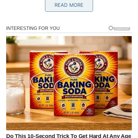
READ MORE
OVAN
Ovnovi su dugo nosili teret odgovornosti na svojim
leđima. Mnogi pripadnici ovog znaka imali su osjećaj da
više daju nego što dobivaju zauzvrat. Često su bili
oslonac drugima, a rijetko su imali nekoga na koga se
sami mogu osloniti. Međutim, sudbina sada počinje
vraćati ono što je dugo ostajalo neprimijećeno.
Pred Ovnovima su dani u kojima će se otvoriti vrata koja