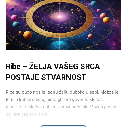
Ribe
– ŽELJA VAŠEG SRCA
POSTAJE STVARNOST
Ribe su dugo nosile jednu želju duboko u sebi. Možda je
to bila ljubav o kojoj niste glasno govorili. Možda
pomirenje. Možda prilika za novi početak. Možda posao
koji ste sanjali u tišini.