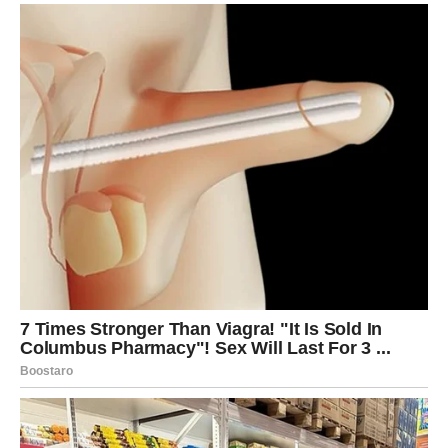
Ako je postojala dilema – nestaje.
Ako je postojala neizvesnost – razjašnjava se.
Možda ne kroz veliku dramu, već kroz tihu spoznaju da
više ne želite da se prilagođavate na sopstvenu štetu.
Stabilnost
Na poslovnom planu dolazi osećaj sigurnosti. Možda ne
spektakularan uspeh, ali jasna stabilnost koja vam vraća
samopouzdanje.
Poruka za Vagu:
Mir ne dolazi kada su svi zadovoljni – već kada ste vi u
skladu sa sobom.