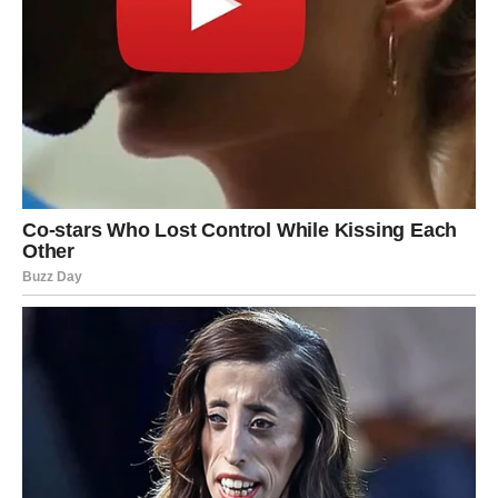
Promene i uzbuđenje
Moguće su:
neočekivane vesti,
nova poznanstva,
putovanje ili plan koji se naglo realizuje.
Ovo je period u kojem se osećate živo, inspirisano i
mentalno stimulisano.
Ljubav kroz komunikaciju
Flert, razgovori, razmena poruka – sve dobija na
intenzitetu. Neko može pokazati interesovanje koje vas
iznenađuje.