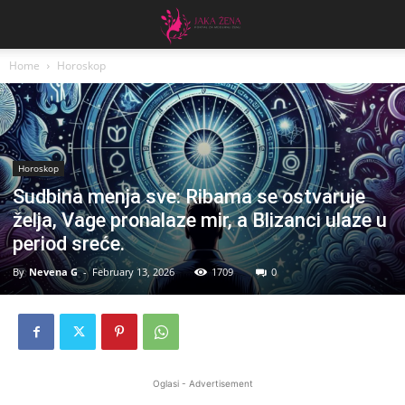
Home
Horoskop
Horoskop
Sudbina menja sve: Ribama se ostvaruje
želja, Vage pronalaze mir, a Blizanci ulaze u
period sreće.
By
Nevena G
-
February 13, 2026
1709
0
Oglasi - Advertisement