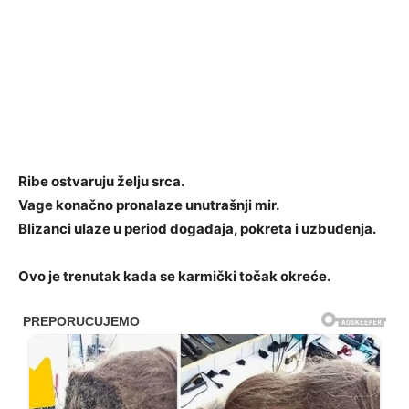
Ribe ostvaruju želju srca.
Vage konačno pronalaze unutrašnji mir.
Blizanci ulaze u period događaja, pokreta i uzbuđenja.
Ovo je trenutak kada se karmički točak okreće.