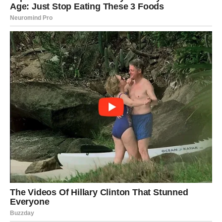
dolazi osećaj olakšanja, kao da teret sa srca nestaje.
Poruka za Ribe:
Vi ste verovali čak i kada je bilo teško. Sada univerzum
potvrđuje vašu veru.
Vaga
– PRONALAZITE MIR I
RAVNOTEŽU
Vage su u poslednje vreme bile između dve strane –
između razuma i srca, između prošlosti i budućnosti,
između kompromisa i sopstvenih potreba. Sada dolazi
trenutak kada vaga sudbine konačno staje u ravnotežu.
Emotivna jasnoća