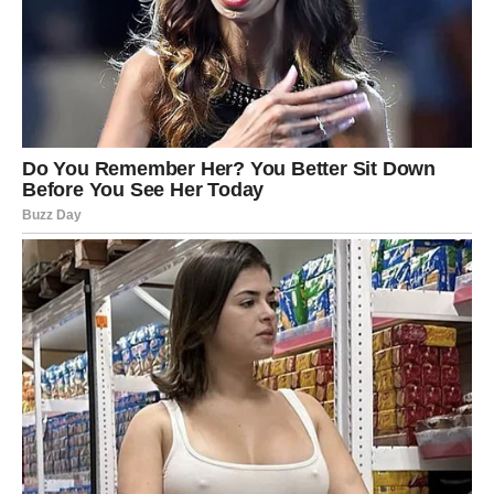
Poruka za Blizance:
Kada ste odlučili da ne čekate – život je počeo da se
dešava.