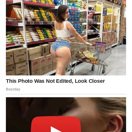
Blizanci
– UŽIVATE U
DOGAĐAJIMA I NOVIM
PRILIKAMA
Blizanci ulaze u dinamičan period. Ako je bilo stagnacije,
sada dolazi pokret. Ako je bilo dosade, sada dolaze
događaji, susreti, poruke i prilike.