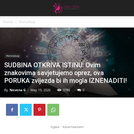
Home
Horoskop
Horoskop
SUDBINA OTKRIVA ISTINU: Ovim
znakovima savjetujemo oprez, ova
PORUKA zvijezda bi ih mogla IZNENADITI!
By
Nevena G
-
May 19, 2026
3786
0
Oglasi - Advertisement