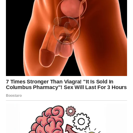
DJEVICA
Pred vama su dani tokom kojih ćete konačno jasno vidjeti
kome možete vjerovati.
Jedna osoba sada pokazuje svoje pravo lice i donosi vam
važnu lekciju.
Intuicija vam otkriva sve
Pred vama su veoma posebni trenuci.
VAGA
Zvijezde vam donose veoma važnu poruku vezanu za
ljubav.