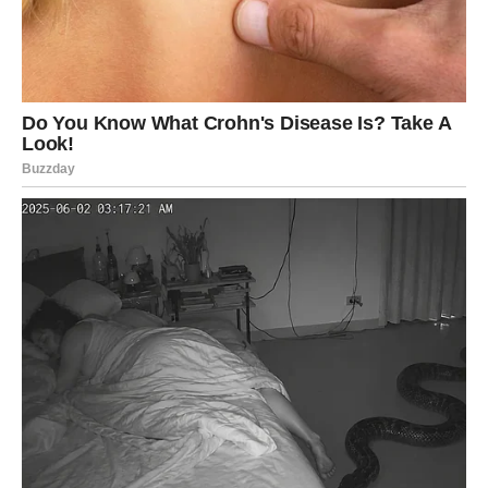
Jedna osoba sada vam otkriva mnogo više nego što ste
očekivali.
Istina vam dolazi kada je najmanje
očekujete
Pred vama su veoma uzbudljivi trenuci.
JARAC
Jarčevi konačno ulaze u period tokom kojeg će jasno
razlikovati iskrene ljude od onih koji im crpe energiju.
Vrijeme je da više vjerujete sebi.
Sudbina vam vraća unutrašnju snagu