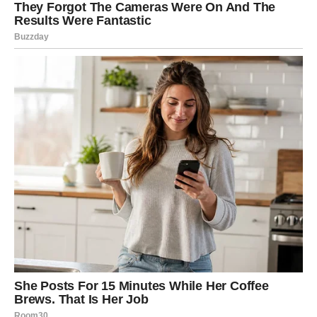
Osjećaj koji imate prema jednoj osobi pokazat će se
potpuno tačnim.
Duša već zna ono što razum tek otkriva
Pred vama su trenuci puni važnih spoznaja.
Sudbina ovih dana mnogim znakovima Zodijaka otkriva
skrivene istine i šalje važne poruke, ali posebno bi oprez
trebali imati Rakovi, Lavovi i Vodolije kojima univerzum
pokušava pokazati ono što su dugo odbijali vidjeti.
Ovo je period tokom kojeg zvijezde jasno poručuju da
istina uvijek pronađe način da izađe na vidjelo — čak i
onda kada nas potpuno iznenadi.