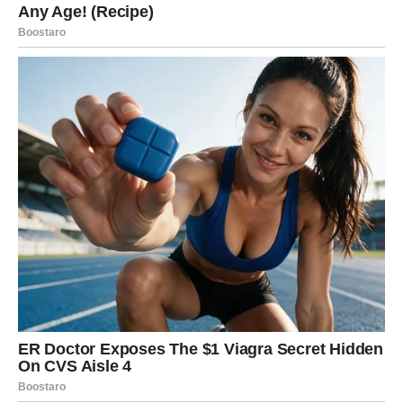
Zvijezde vam donose razgovor ili vijest koja potpuno
mijenja pogled na jednu osobu.
Istina koju saznajete sada mogla bi vas iznenaditi više
nego što očekujete.
Ništa više neće biti isto
Pred vama su veoma intenzivni trenuci.
RAK
Rakovi su među znakovima kojima univerzum sada
posebno pokušava otvoriti oči.
Vrijeme je da prestanete ignorisati osjećaj da nešto nije