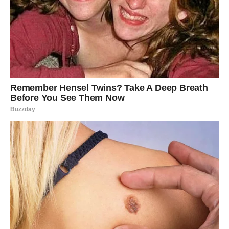
ŠKORPIJA
Pred vama je veliki finansijski ili životni preokret.
Jedna informacija sada vam može potpuno promijeniti
planove i budućnost.
Sudbina vam otkriva ono što je bilo
skriveno
Pred vama su veoma snažni trenuci.
STRIJELAC
Nova energija donosi vam spontane događaje i
neočekivane razgovore.