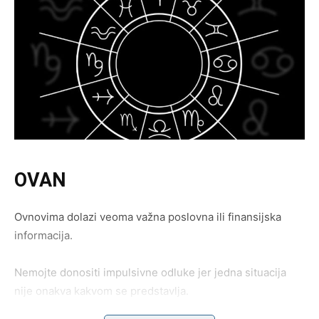
OVAN
Ovnovima dolazi veoma važna poslovna ili finansijska
informacija.
Nemojte donositi impulsivne odluke jer jedna situacija
nije onakva kakvom se predstavlja.