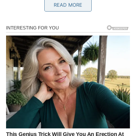
Sudbina vam šalje upozorenje na vrijeme
READ MORE
Pred vama su veoma važni trenuci.
BIK
Bikovima zvijezde poručuju da pažljivije slušaju svoje
srce.
Jedna osoba sada pokazuje emocije koje dugo skriva, ali
iza svega postoji mnogo više nego što mislite.
Ljubav vam otkriva skrivenu istinu
Pred vama su veoma nježni i posebni trenuci.
BLIZANCI