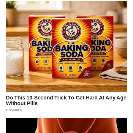
onako kako izgleda.
Sudbina vam pokazuje pravu sliku
Pred vama su veoma važni i emotivni trenuci.
LAV
Lavovima dolazi velika poslovna prilika, ali i upozorenje
da ne vjeruju svima bez razmišljanja.
Neko iz vašeg okruženja možda ne govori cijelu istinu.
Oprez vam sada donosi pobjedu
Pred vama su veoma snažni trenuci.