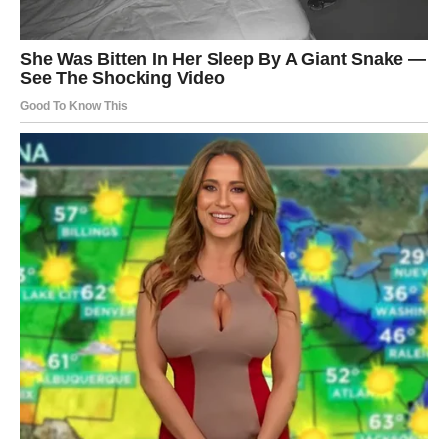
Pred vama su veoma važni trenuci.
VODOLIJA
Vodolijama zvijezde šalju hitnu poruku da ne ignorišu
znakove oko sebe.
Jedan susret ili vijest sada mogu potpuno promijeniti vaš
pogled na budućnost.
Sudbina vam sprema veliko otkriće
Pred vama su veoma posebni trenuci.
RIBE
Ribe ulaze u veoma emotivan i intuitivan period.