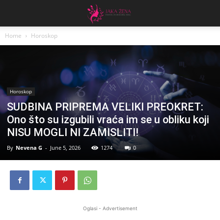
Home
Horoskop
Horoskop
SUDBINA PRIPREMA VELIKI PREOKRET:
Ono što su izgubili vraća im se u obliku koji
NISU MOGLI NI ZAMISLITI!
By
Nevena G
-
June 5, 2026
1274
0
Oglasi - Advertisement