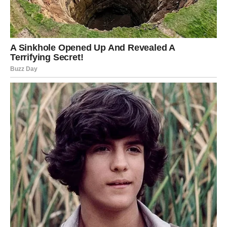
VODOLIJA
Vodolije će dobiti priliku da vrate dio sebe koji su izgubile
prilagođavajući se drugima. Pred vama je period
oslobađanja i povratka sopstvenim željama.
Sudbina vam donosi okolnosti koje vas podsjećaju ko ste
zapravo i šta zaista želite od života.
RIBE
Ribe su znak kojem sudbina priprema najljepši preokret.
Ono što ste izgubili nije bila samo osoba, prilika ili plan.
Izgubili ste vjeru da će se stvari razviti onako kako
priželjkujete.
Sada dolazi period u kojem vam život pokazuje da ništa