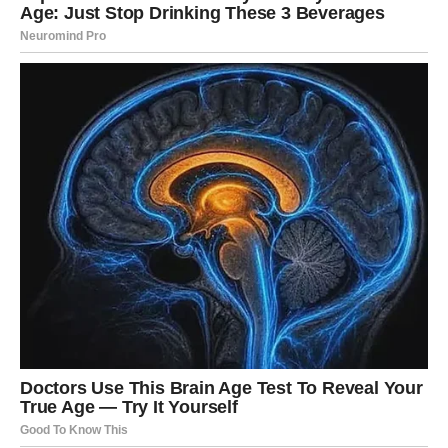
mijenja mnogo toga.
RAK
Rakovima se vraća osjećaj sigurnosti koji su mislili da su
zauvijek izgubili. Poslije dugog perioda briga i emotivnih
preispitivanja, konačno dolazi vrijeme rasterećenja.
Jedna situacija koja vam je oduzimala energiju bliži se
kraju, a pred vama su mnogo ljepši dani. Osjetićete da
ponovo možete da planirate budućnost bez straha.
LAV
Lavovi će dobiti potvrdu svoje vrijednosti. Ono što ste
izgubili nije bila prilika, već vjera da će vaš trud biti
prepoznat.