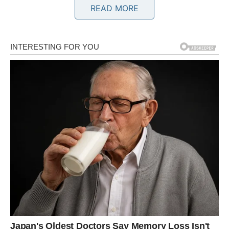
Bikovi su dugo osjećali da su ostali bez sigurnosti koju su
READ MORE
nekada imali. Ipak, upravo sada dolazi period kada ćete
shvatiti da ništa nije bilo izgubljeno zauvijek.
Finansijska ili emotivna stabilnost vraća se u vaš život, ali
sa mnogo čvršćim temeljima nego ranije. Pred vama je
vrijeme koje donosi olakšanje i osjećaj mira.
BLIZANCI
Blizanci će dobiti priliku da vrate vjeru u ljude. Neko
razočaranje iz prošlosti ostavilo je trag koji ste dugo
nosili sa sobom.
Međutim, jedna osoba uskoro ulazi u vaš život i pokazuje
vam da nisu svi isti. Ono što ste izgubili kroz
nepovjerenje sada se vraća kroz iskren odnos koji