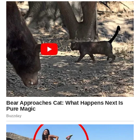
Sada dolazi period u kojem vas očekuje priznanje, uspjeh
ili pobjeda koja vam vraća samopouzdanje. Sudbina vam
pokazuje da ništa od uloženog truda nije bilo uzaludno.
DJEVICA
Djevice su izgubile mnogo energije pokušavajući da
kontrolišu stvari koje nisu bile pod njihovim uticajem.
Upravo zato vam sudbina sada vraća unutrašnji mir.
Jedna situacija konačno dolazi na svoje mjesto i vi
shvatate da nije bilo potrebno toliko brinuti. Pred vama je
mnogo mirniji i srećniji period.
VAGA