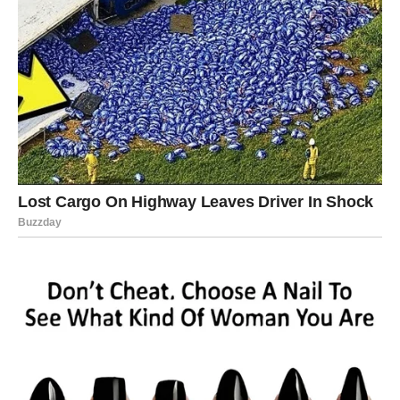
ŠKORPIJA
Škorpije će osjetiti da im se vraća nešto što su davno
izgubile – povjerenje u emocije. Poslije brojnih
razočaranja postali ste oprezniji nego ikada.
Ali jedna osoba ili događaj pokazuje vam da nije svaka
priča ista. Pred vama je prilika za novi početak koji ima
mnogo veći značaj nego što trenutno mislite.
STRIJELAC
Strijelac je među znakovima kojima sudbina sprema
najveće iznenađenje. Ono što ste nekada izgubili vraća
vam se u obliku koji niste mogli ni zamisliti.