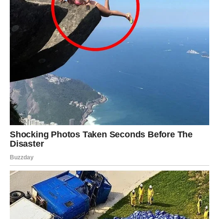
Vagama se vraća nada. Možda ste prestali da vjerujete da
ćete dobiti odgovor koji čekate ili da će se jedna situacija
riješiti na pravi način.
Međutim, sudbina sada donosi upravo ono što vam je bilo
potrebno. Moguća je važna poruka, razgovor ili susret
koji mijenja sve.