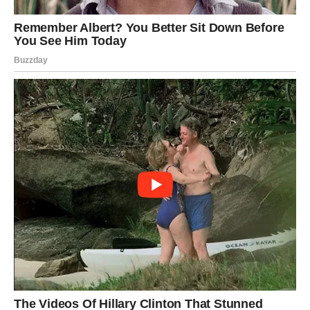
nije bilo uzalud. Moguće je ostvarenje želje, velika
ljubavna sreća, pomirenje ili prilika koja mijenja
svakodnevicu.
Ono što dolazi biće toliko drugačije i toliko ljepše od
onoga što ste nekada izgubili da ćete shvatiti zašto je bilo
potrebno čekati.
Sudbina ponekad uzima samo da bi napravila prostor za
nešto veće. Iako to često ne možemo da razumijemo u
trenutku kada prolazimo kroz gubitak, vrijeme pokaže da
svaki kraj krije novi početak.
Posebno se izdvajaju Ribe, Strijelac i Lav, kojima naredni
period donosi preokrete koji mogu promijeniti pogled na
budućnost. Ipak, svaki znak dobija priliku da vrati dio
sebe, svoje sreće ili svojih snova koje je nekada smatrao