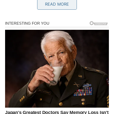
sretniji period.
READ MORE
Jedna osoba pokazuje emocije koje više ne želi skrivati.
Srce vam šalje pravi odgovor
Pred vama su veoma nježni i posebni trenuci.
BLIZANCI
Zvijezde vam donose veoma važnu poruku koju čekate
duže nego što želite priznati.
Jedan razgovor mijenja vaše raspoloženje i pogled na
budućnost.
Sudbina vam šalje odgovor koji se ne