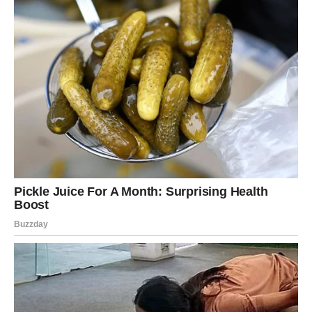
Jedna odluka donosi vam veliko emotivno olakšanje.
Istina vam pokazuje pravi put
Pred vama su mnogo mirniji dani.
VAGA
Zvijezde vam donose veoma romantičan i emotivan
period.
Ako ste slobodni, jedan susret mogao bi odmah djelovati
sudbinski.
Ljubav vam šalje znak koji ne smijete
ignorisati