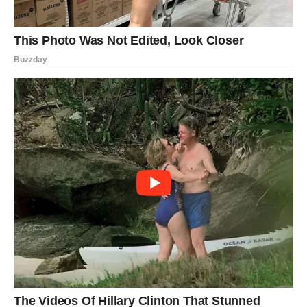
Zvijezde vam donose neočekivane događaje koji vas
tjeraju da drugačije gledate na budućnost.
Jedna osoba ili situacija sada traži konačan odgovor.
Sudbina vas vodi prema novom početku
Pred vama su veoma posebni dani.
RIBE
Ribe ulaze u veoma emotivan period tokom kojeg
konačno shvataju šta zaslužuju.
Vrijeme je da ostavite iza sebe sve što vam više ne
donosi mir.