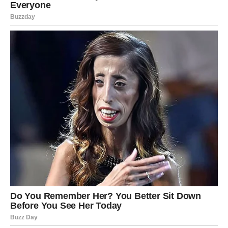
Srce bira put prema sreći
Pred vama su trenuci puni važnih odluka i novih
početaka.
Zvijezde sada šalju veoma jasne znakove mnogim
znakovima Zodijaka i pokazuju da jedan susret, jedna
poruka ili jedna odluka mogu potpuno promijeniti
naredne dane. Posebno važan period očekuje Blizance,
Rakove i Vage kojima sudbina donosi trenutke koji mogu
promijeniti ljubav, emocije i budućnost.
Ovo je vrijeme tokom kojeg treba slušati intuiciju i imati
hrabrosti prihvatiti ono što vam univerzum šalje, jer
upravo sada počinju promjene koje se dugo čekaju.