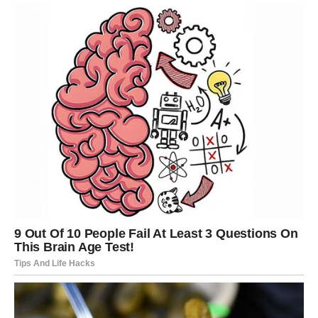
LAV
Vi ste znak kojem zvijezde sada donose veliku poslovnu
ili finansijsku šansu.
Jedan poziv ili razgovor mogli bi vam potpuno promijeniti
planove.
Vrijeme je za veliki korak
Sudbina vam otvara vrata uspjeha.
DJEVICA
Pred vama su dani tokom kojih ćete mnogo jasnije vidjeti
ko vam donosi mir, a ko stres.