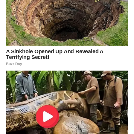
Sudbina vam daje šansu koja se ne
propušta
Vrijeme je da vjerujete svojoj intuiciji.
STRIJELAC
Nova energija donosi vam mnogo novih mogućnosti i
spontanih događaja.
Jedan susret mogao bi vam potpuno promijeniti
raspoloženje.
Sreća dolazi onda kada je najmanje
očekujete