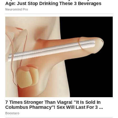
zaboravlja
Pred vama su veoma emotivni trenuci.
RAK
Rakovi ulaze u period tokom kojeg više ništa neće biti
isto.
Jedna odluka u ljubavi može vam potpuno promijeniti
život.
Srce konačno zna kojim putem treba
krenuti
Pred vama su veoma važni i sudbinski dani.