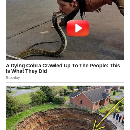
Pred vama su trenuci koji mijenjaju sve.
ŠKORPIJA
Pred vama je veliki poslovni ili finansijski preokret.
Jedna prilika zahtijeva hrabrost i brzu odluku.