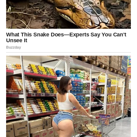
Pred vama su veoma uzbudljivi trenuci.
JARAC
Jarčevi konačno osjećaju da dolazi vrijeme velikih
promjena.
Poslovni život traži ozbiljan korak, dok ljubavni odnosi
zahtijevaju iskrenost.
Vrijeme je da birate ono što vas čini
sretnima
Pred vama su veoma važni trenuci.
VODOLIJA