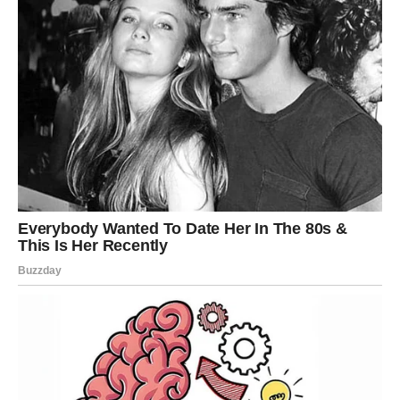
Istina možda neće promijeniti prošlost, ali može potpuno
promijeniti način na koji je doživljavate.
LAV
Vrijeme iskrenih odgovora
Lavovima slijedi važna potvrda koja će otkloniti sumnje.
Pred vama su mnogo mirniji dani.
Poruka zvijezda
Ne plašite se onoga što ćete saznati.
DJEVICA