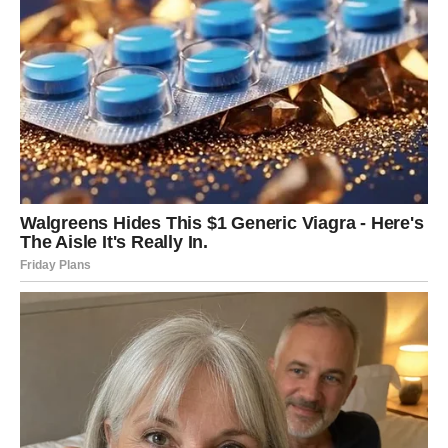
događaje iz posljednjih mjeseci.
Zvijezde poručuju da istina možda ne dolazi uvijek brzo,
ali kada se pojavi, često donosi upravo onu jasnoću koja
nam je potrebna da bismo krenuli dalje bez sumnje.