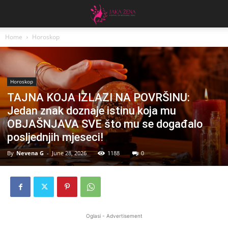
Home
Horoskop
Horoskop
TAJNA KOJA IZLAZI NA POVRŠINU:
Jedan znak doznaje istinu koja mu
OBJAŠNJAVA SVE što mu se događalo
posljednjih mjeseci!
By
Nevena G
-
June 28, 2026
1188
0
Oglasi - Advertisement