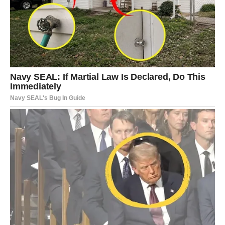
Vage će kroz iskren razgovor riješiti jednu emotivnu
dilemu.
Odnosi postaju mnogo jasniji.
Poruka zvijezda
Birajte iskrenost umjesto pretpostavki.