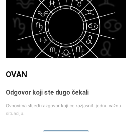
OVAN
Odgovor koji ste dugo čekali
Ovnovima slijedi razgovor koji će razjasniti jednu važnu
situaciju.
Na poslu ili u privatnom životu stvari konačno postaju