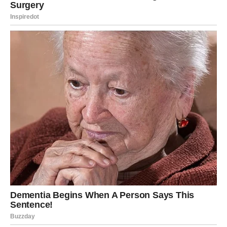
Jarčevi će dobiti potvrdu da su njihove procjene bile
ispravne.
To vam vraća unutrašnji mir.
Poruka zvijezda
Vjerujte vlastitom iskustvu.
VODOLIJA
Odgovor dolazi iz neočekivanog pravca
Vodolije bi kroz sasvim slučajan razgovor mogle saznati
nešto veoma važno.