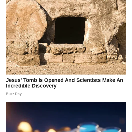
neočekivano saznanje.
Najveća promjena neće biti samo u informacijama koje
ćete dobiti, već u osjećaju olakšanja koji će uslijediti.
Kada shvatite širu sliku, biće vam mnogo lakše da
ostavite prošlost iza sebe i okrenete se onome što dolazi.
Poruka zvijezda
Istina je ponekad upravo ono što nam je potrebno da
bismo bez tereta krenuli naprijed.
Pred mnogim znakovima nalazi se period u kojem
simbolično dolaze važna saznanja, iskreni razgovori i
odgovori na pitanja koja su dugo ostajala bez objašnjenja.
Nekima slijedi razjašnjenje emotivne situacije, nekima
poslovna istina, a pojedini će konačno povezati sve