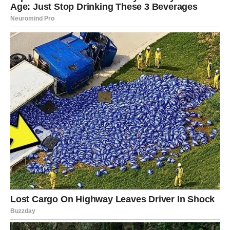
Istina vam donosi mir, a ne nemir.
BLIZANCI
Jedan razgovor mijenja pogled na
prošlost
Blizanci će dobiti objašnjenje koje će povezati mnoge
događaje iz prethodnih mjeseci.
Pred vama je važan trenutak.
Poruka zvijezda
Slušajte pažljivo i između redova.