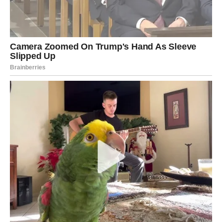
ŠKORPIJA
Neočekivano otkriće mijenja planove
Škorpije će saznati nešto što će uticati na njihove
naredne odluke.
Vrijeme je za novi pogled na situaciju.
Poruka zvijezda
Nemojte ignorisati činjenice koje vam dolaze.
STRIJELAC