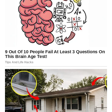
Sve dolazi na svoje mjesto
Djevice će povezati događaje koji su im dugo djelovali
nepovezano.
Jedna osoba otkriva važnu informaciju.
Poruka zvijezda
Ponekad odgovori stižu onda kada smo spremni da ih
čujemo.
VAGA
Istina donosi novu ravnotežu