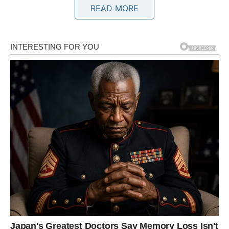
jasnije.
READ MORE
Poruka zvijezda
Ne donosite zaključke prije nego što čujete cijelu priču.
BIK
Skrivene činjenice izlaze na vidjelo
Bikovi bi mogli saznati informaciju koja će im pomoći da
donesu mnogo sigurniju odluku.
Finansijska pitanja postaju jasnija.
Poruka zvijezda