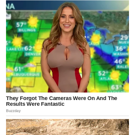
Pred vama su korisna otkrića.
Poruka zvijezda
Obratite pažnju na detalje.
RIBE
ISTINA KOJU OTKRIVATE OBJAŠNJAVA
POSLJEDNJE MJESECE
Ribe su apsolutni favoriti ovog horoskopa.
Zvijezde simbolično ukazuju da vam predstoji trenutak u
kojem će mnoge stvari konačno dobiti smisao. Ono što
vam je mjesecima djelovalo zbunjujuće ili nepravedno
sada će biti objašnjeno kroz razgovor, poruku ili