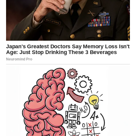
si
uzeo/la malo vremena da budeš siguran/na.
ANĐEO BROJ 3
Ako si izabrao/la trećeg anđela, ti treba da se čuvaš
prošlosti koja pokušava ponovo da uđe u tvoj život.