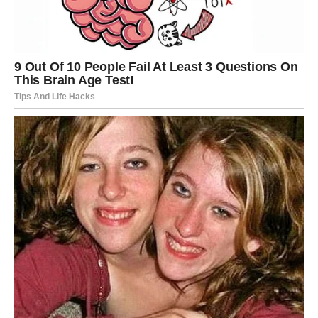
Ovaj anđeo nosi poruku posebno za one koji su mnogo
toga preživjeli, mnogo puta oprostili i često se vraćali
mislima na ono što je nekada bilo. U tvom srcu postoji dio
koji još uvijek pamti stare riječi, stare dodire, stare
planove i neke osobe koje su ostavile trag, čak i onda
kada nisu znale ostati kako treba.
U narednom periodu moguće je da se pojavi neko iz
prošlosti. To može biti bivša ljubav, osoba sa kojom nisi
završio/la priču do kraja, prijatelj koji te razočarao, član
porodice sa kojim postoji tišina, ili čak stara rana koja će
se probuditi kroz neku novu situaciju. Anđeo broj 3 ti
poručuje da budeš oprezan/na, jer nije svako vraćanje
znak sudbine. Nekada se ljudi vraćaju zato što im
nedostaje ono što su izgubili, ali to ne znači da su naučili
kako da to čuvaju.