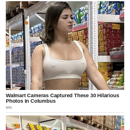
Pred tobom je period u kojem bi neke situacije mogle da
te izbace iz ravnoteže. Možda ćeš osjetiti da više nemaš
strpljenja za čekanje, da želiš odmah riješiti ono što te
dugo muči ili da moraš presjeći nešto što već dugo stoji
između tvog mira i nečije neodlučnosti. Ipak, anđeo broj 2
te upozorava da ne žuriš.
Nije svaka odluka dobra samo zato što donosi trenutno
olakšanje. Ponekad čovjek u trenutku ljutnje kaže ono što
kasnije ne može vratiti. Ponekad zbog bola zatvori vrata
koja je trebalo samo malo odškrinuti. A ponekad, iz straha
da će nešto izgubiti, prihvati mnogo manje nego što
zaslužuje.
U narednom periodu možeš se naći pred izborom koji će
ti djelovati vrlo važan. To može biti vezano za ljubav,