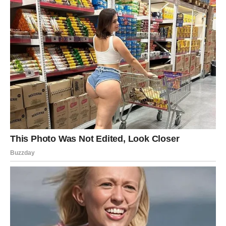
porodicu, posao ili novac. Možda će neko od tebe tražiti
brz odgovor, možda ćeš dobiti ponudu koja zvuči dobro,
ili ćeš se naći u razgovoru koji može promijeniti tok jedne
situacije. Tvoj anđeo ti poručuje:
ne odgovaraj odmah, ne
obećavaj odmah i ne vjeruj svemu na prvu.
Tebi sada najviše treba mirna glava. Ako nešto moraš
odlučiti, prespavaj. Ako neko traži od tebe da reaguješ
odmah, zapitaj se zašto mu je toliko stalo da nemaš
vremena za razmišljanje. Ako osjetiš pritisak, to je već
znak da trebaš stati.
Čuvaj se i riječi koje izgovoriš u afektu. Ti možda u dubini
duše nisi osoba koja želi povrijediti druge, ali kada si
povrijeđen/a, možeš reći mnogo više nego što si
planirao/la. Kasnije će ti biti žao, ne zato što nisi bio/la u
pravu, nego zato što si svoju istinu izgovorio/la na način