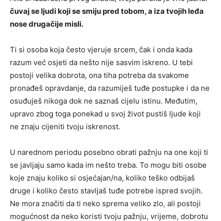
čuvaj se ljudi koji se smiju pred tobom, a iza tvojih leđa
nose drugačije misli.
Ti si osoba koja često vjeruje srcem, čak i onda kada
razum već osjeti da nešto nije sasvim iskreno. U tebi
postoji velika dobrota, ona tiha potreba da svakome
pronađeš opravdanje, da razumiješ tuđe postupke i da ne
osuđuješ nikoga dok ne saznaš cijelu istinu. Međutim,
upravo zbog toga ponekad u svoj život pustiš ljude koji
ne znaju cijeniti tvoju iskrenost.
U narednom periodu posebno obrati pažnju na one koji ti
se javljaju samo kada im nešto treba. To mogu biti osobe
koje znaju koliko si osjećajan/na, koliko teško odbijaš
druge i koliko često stavljaš tuđe potrebe ispred svojih.
Ne mora značiti da ti neko sprema veliko zlo, ali postoji
mogućnost da neko koristi tvoju pažnju, vrijeme, dobrotu