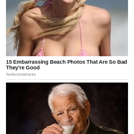
koji ti ne liči.
Ovaj anđeo te savjetuje da ne gubiš dostojanstvo zbog
tuđe provokacije. Ne spuštaj se na nivo onih koji žele da
te izbace iz mira. Ponekad je ćutanje najjači odgovor.
Ponekad je povlačenje najbolja pobjeda. Ponekad je
strpljenje najveća zaštita.
Takođe, čuvaj se finansijskih odluka koje djeluju
primamljivo. Ne ulazi u dogovore bez provjere. Ne
posuđuj ono što ne možeš prežaliti. Ne vjeruj obećanjima
koja nemaju konkretan dokaz. Ako nešto zvuči previše
dobro da bi bilo istinito, možda i jeste.
Poruka anđela broj 2 glasi:
Ne dozvoli da te trenutna emocija odvede tamo gdje tvoja
duša ne želi ostati. Sačekaj, posmatraj, razmisli i tek onda
odluči. Ono što je zaista tvoje neće pobjeći samo zato što