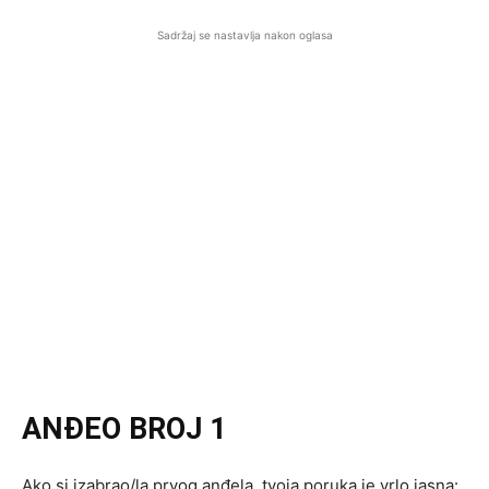
Sadržaj se nastavlja nakon oglasa
ANĐEO BROJ 1
Ako si izabrao/la prvog anđela, tvoja poruka je vrlo jasna: