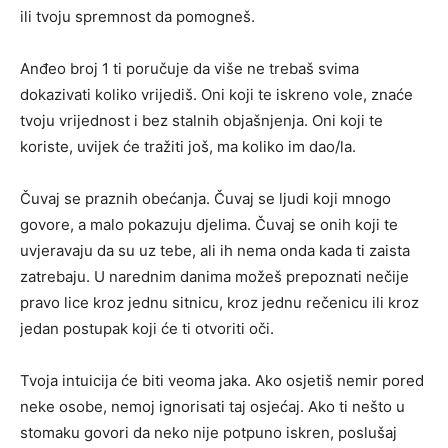
ili tvoju spremnost da pomogneš.
Anđeo broj 1 ti poručuje da više ne trebaš svima
dokazivati koliko vrijediš. Oni koji te iskreno vole, znaće
tvoju vrijednost i bez stalnih objašnjenja. Oni koji te
koriste, uvijek će tražiti još, ma koliko im dao/la.
Čuvaj se praznih obećanja. Čuvaj se ljudi koji mnogo
govore, a malo pokazuju djelima. Čuvaj se onih koji te
uvjeravaju da su uz tebe, ali ih nema onda kada ti zaista
zatrebaju. U narednim danima možeš prepoznati nečije
pravo lice kroz jednu sitnicu, kroz jednu rečenicu ili kroz
jedan postupak koji će ti otvoriti oči.
Tvoja intuicija će biti veoma jaka. Ako osjetiš nemir pored
neke osobe, nemoj ignorisati taj osjećaj. Ako ti nešto u
stomaku govori da neko nije potpuno iskren, poslušaj