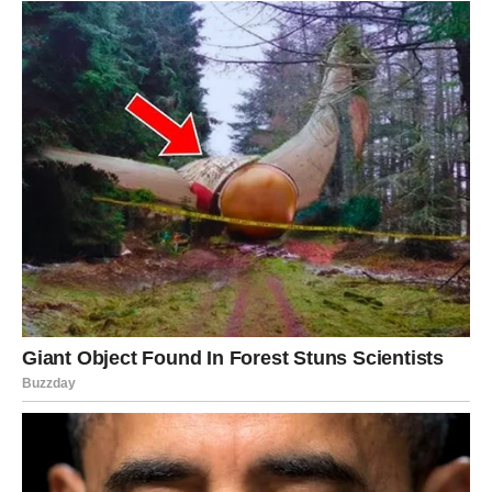
pravo neće te ponovo povrijediti istim bolom. Budućnost
ti sprema nešto ljepše, ali moraš imati hrabrosti da
prošlosti više ne daješ glavnu ulogu u svom životu.