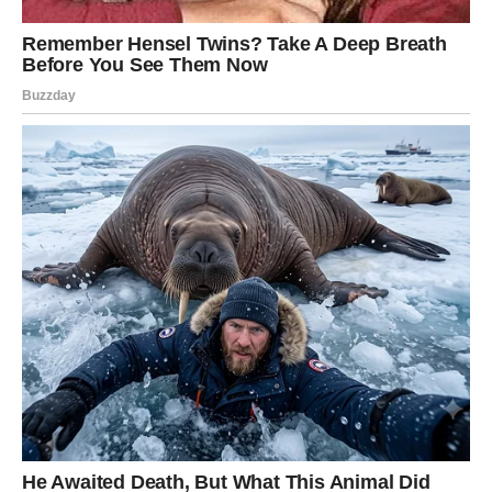
Čuvaj se idealizovanja prošlosti. Kada prođe vrijeme,
čovjek često pamti samo lijepe trenutke, a zaboravlja
suze, čekanja, nesigurnost, nepoštovanje i sve ono zbog
čega je jednom morao da ode. Srce voli da uljepša ono
što mu nedostaje, ali duša zna istinu.
Ako ti neko ponovo pokuca na vrata, nemoj odmah
zaboraviti kroz šta si prošao/la. Slušaj riječi, ali gledaj
djela. Izvinjenje je lijepo, ali promjena je važnija. Poruka
može probuditi emocije, ali ponašanje pokazuje namjeru.
Nemoj se vraćati tamo gdje si morao/la moliti za pažnju,
ljubav, poštovanje ili istinu.
Ovaj anđeo te podsjeća da nisi više ista osoba. Ono što si
nekada trpio/la, danas možda ne bi trebalo ni da
razmatraš. Ono zbog čega si nekada plakao/la, danas
treba da bude lekcija, a ne pozivnica za novi krug bola. Ti