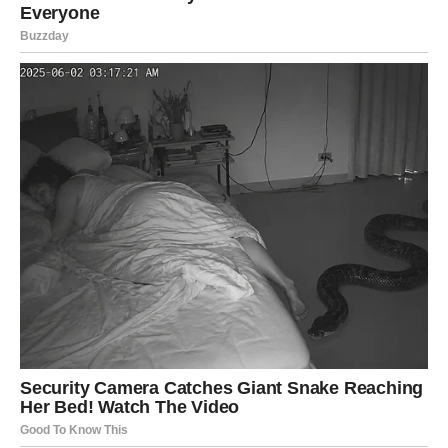
ANĐEO BROJ 2
Ako si izabrao/la drugog anđela, ti treba da se čuvaš
brzih odluka, naglih riječi i postupaka donesenih pod
pritiskom emocija.