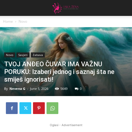
Home
Novo
Novo
Savjeti
Zabava
TVOJ ANĐEO ČUVAR IMA VAŽNU
PORUKU: Izaberi jednog i saznaj šta ne
smiješ ignorisati!
By
Nevena G
-
June 5, 2026
5649
0
Oglasi - Advertisement