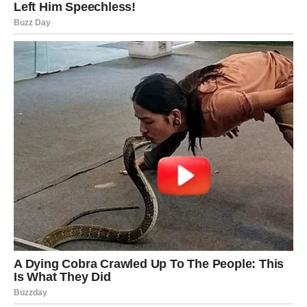
si porastao/la kroz sve što te lomilo, i sada trebaš zaštititi
osobu koja si postao/la.
Čuvaj se i vlastitih misli koje te vraćaju unazad. Ponekad
opasnost nije u osobi koja se javlja, nego u tvojoj želji da
ovaj put sve bude drugačije. Ali zapamti, da bi bilo
drugačije, moraju postojati drugačija djela, ne samo
drugačije riječi.
U narednim danima možeš dobiti znak da je vrijeme da
nešto konačno pustiš. Možda ćeš shvatiti da te više ne
boli kao prije. Možda ćeš osjetiti da ti srce više ne trči
prema onome što ga je nekada lomilo. To je znak
iscjeljenja. To je znak da tvoj anđeo stoji uz tebe i
pokazuje ti put naprijed.
Poruka anđela broj 3 glasi:
Ne vraćaj se tamo gdje si izgubio/la sebe. Ono što je