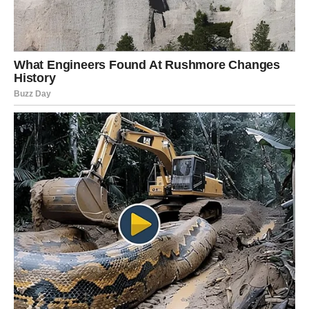
BEZ POVRATKA
Škorpije prolaze kroz najdublju transformaciju. Bliska
budućnost donosi kraj jednog ciklusa i početak potpuno
novog. Vi više niste ista osoba – i to je vaša snaga.
U ljubavi – sudbinski susreti ili konačno zatvaranje prošlih
priča. U poslu – moćna odluka koja vam vraća kontrolu.
Suština promene:
istina vas oslobađa.
STRELAC – NOVI PRAVAC
ŽIVOTA
Strelčevi ulaze u period širenja – mentalnog, emotivnog i
životnog. Bliska budućnost donosi putovanja, nove ljude i