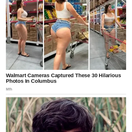
U ljubavi dolazi mir – bilo kroz stabilizaciju odnosa, bilo
kroz oslobađanje od prošlosti. Porodica i dom dobijaju
novu energiju, a Rakovi konačno uče da postave granice.
Suština promene:
ne morate više spašavati sve – sada je
red na vas.
LAV – NOVA ULOGA U ŽIVOTU
Lavovima dolazi period u kome se menja njihova pozicija
– u odnosima, poslu i društvu. Više nećete igrati uloge
koje vam ne pripadaju. Bliska budućnost donosi
prepoznavanje prave vrednosti
.
U ljubavi dolazi jasnoća – ko ostaje uz vas iz ljubavi, a ko
iz koristi. U poslu se otvara šansa za napredak, ali samo