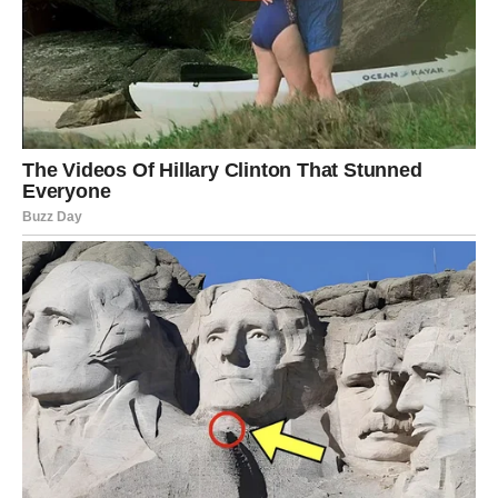
Suština promene:
ne morate sve kontrolisati da bi bilo
dobro.
VAGA – VELIKA ODLUKA SRCA
Vage su pred jednom od ključnih životnih odluka. Bliska
budućnost donosi izbor koji menja tok – ostati u
poznatom ili krenuti putem koji vam donosi mir.
U ljubavi dolazi prelomni trenutak. Odnosi koji nemaju
ravnotežu teško opstaju. U poslu – nova saradnja ili
promena prioriteta.
Suština promene:
birate sebe, bez opravdanja.
ŠKORPIJA – TRANSFORMACIJA