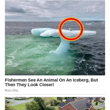
donosi nagle promene, ali one su u vašu korist. Više ne
pristajete na kompromise koji guše vašu autentičnost.
U ljubavi – neočekivani obrti. U poslu – nove ideje i
drugačiji put.
Suština promene:
sloboda je vaša sudbina.
RIBE – DUHOVNO BUĐENJE
Ribe ulaze u period dubokog unutrašnjeg mira. Bliska
budućnost donosi emotivno isceljenje, sudbinske susrete
i jaču intuiciju.
U ljubavi – povezanost na duhovnom nivou. U životu –
osećaj da ste tamo gde treba da budete.