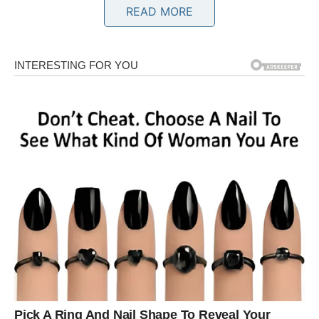
READ MORE
BIK – SIGURNOST NA NOVI
NAČIN
Za Bikove, promene dolaze tiho, ali duboko. U bliskoj