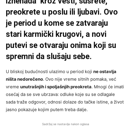
iznenada kroz vesti, susrete,
preokrete u poslu ili ljubavi. Ovo
je period u kome se zatvaraju
stari karmički krugovi, a novi
putevi se otvaraju onima koji su
spremni da slušaju sebe.
U bliskoj budućnosti ulazimo u period koji
ne ostavlja
ništa nedorečeno
. Ovo nije vreme sitnih pomaka, već
vreme
unutrašnjih i spoljašnjih preokreta
. Mnogi će imati
osećaj da se sve ubrzava: odluke koje su se odlagale
sada traže odgovor, odnosi dolaze do tačke istine, a život
jasno pokazuje kojim putem treba dalje.
Sadržaj se nastavlja nakon oglasa