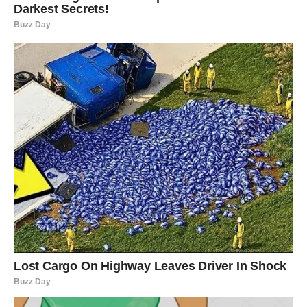
budućnosti shvatate da sigurnost ne dolazi iz navike, već
iz istine. Nešto što ste dugo tolerisali – u poslu, ljubavi ili
porodičnim odnosima – više ne može opstati.
Finansije se postepeno popravljaju, ali uz jednu važnu
lekciju:
manje je više
. U ljubavi, Bikovi ulaze u fazu
zrelijih izbora – nema više čekanja onih koji ne znaju šta
žele.
Suština promene:
stabilnost se gradi hrabrošću, ne
trpljenjem.
BLIZANCI – ISTINA KOJA
MENJA TOK
Blizanci su pred periodom u kome jedna informacija,