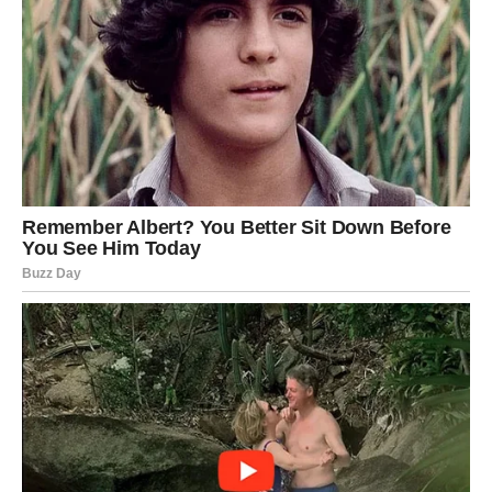
ako budete autentični.
Suština promene:
prestajete da sijate za druge – sijate za
sebe.
DEVICA – KONAČNO
OLAKŠANJE
Device ulaze u fazu u kojoj se rešavaju dugotrajni
problemi. Bliska budućnost donosi rasterećenje, posebno
u svakodnevici, poslu i zdravlju. Prestajete da nosite
odgovornost za sve.
U ljubavi dolazi jasnoća – ili stabilnost ili kraj
neizvesnosti. Finansije se postepeno popravljaju
zahvaljujući mudrim odlukama.