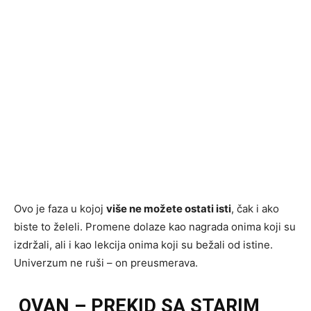
Ovo je faza u kojoj
više ne možete ostati isti
, čak i ako
biste to želeli. Promene dolaze kao nagrada onima koji su
izdržali, ali i kao lekcija onima koji su bežali od istine.
Univerzum ne ruši – on preusmerava.
OVAN – PREKID SA STARIM