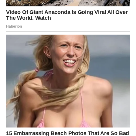
drugačiju perspektivu.
U ljubavi dolazi više radosti, u poslu nova ideja ili prilika.
Optimizam se vraća, ali ovaj put sa mudrošću.
Suština promene:
svet vam se otvara jer ste spremni.