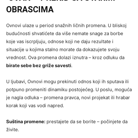
OBRASCIMA
Ovnovi ulaze u period snažnih ličnih promena. U bliskoj
budućnosti shvatićete da više nemate snage za borbe
koje vas iscrpljuju, odnose koji ne daju rezultate i
situacije u kojima stalno morate da dokazujete svoju
vrednost. Ova promena dolazi iznutra – kroz odluku da
birate sebe bez griže savesti
.
U ljubavi, Ovnovi mogu prekinuti odnos koji ih sputava ili
potpuno promeniti dinamiku postojećeg. U poslu, moguća
je nagla odluka – promena pravca, novi projekat ili hrabar
korak koji vas vodi napred.
Suština promene:
prestajete da se borite – počinjete da
živite.