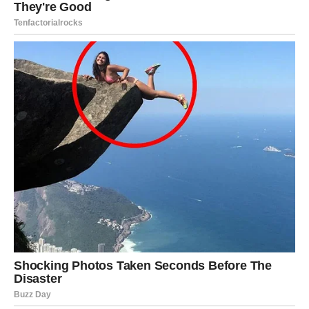
JARAC – NAGRADA ZA
STRPLJENJE
Jarčevi ulaze u fazu u kojoj se trud konačno isplaćuje.
Bliska budućnost donosi stabilnost, priznanje i osećaj da
ste na pravom mestu.
U ljubavi – sigurnost i mir. U poslu – pomak koji ste dugo
čekali.
Suština promene:
ono što ste gradili, sada stoji čvrsto.
VODOLIJA – ŽIVOT PO VAŠIM
PRAVILIMA
Vodolije ulaze u period oslobađanja. Bliska budućnost