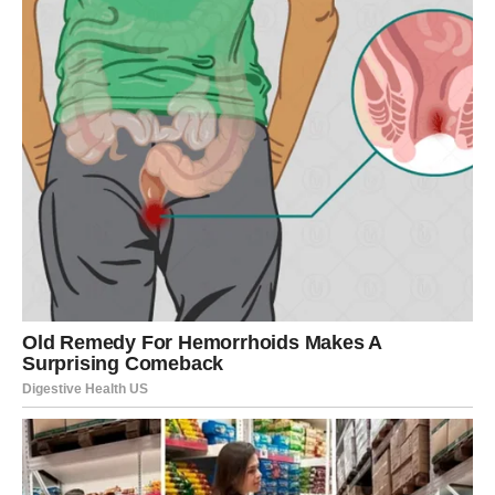
razgovor ili susret može promeniti sve. Bliska budućnost
donosi
razotkrivanje istine
– o drugima, ali i o sebi.
U ljubavi, maske padaju. Ili se odnos produbljuje kroz
iskrenost, ili se završava. U poslu, dolazi nova ideja ili
ponuda koja zahteva brzu, ali mudru odluku.
Suština promene:
govorite ono što osećate – i život
počinje da se pomera.
RAK – EMOTIVNO
OSLOBAĐANJE
Rakovi ulaze u jednu od najvažnijih emotivnih faza. U
bliskoj budućnosti ostavljate iza sebe tugu, razočaranja i
terete koji nisu bili vaši. Ovo je period
isceljenja srca
.