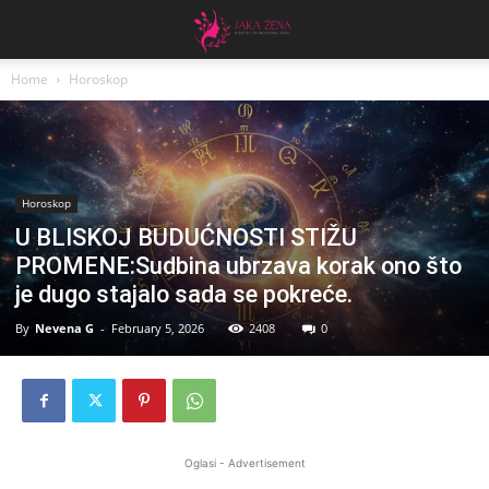
Home
Horoskop
Horoskop
U BLISKOJ BUDUĆNOSTI STIŽU
PROMENE:Sudbina ubrzava korak ono što
je dugo stajalo sada se pokreće.
By
Nevena G
-
February 5, 2026
2408
0
Oglasi - Advertisement