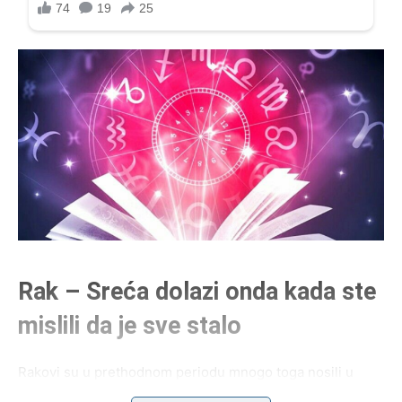
Rak – Sreća dolazi onda kada ste
mislili da je sve stalo
Rakovi su u prethodnom periodu mnogo toga nosili u
sebi. Ćutali ste kada vam je bilo najteže, pokušavali da