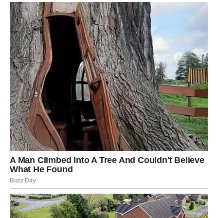
Osim ljubavi, Vage očekuju i lijepe vijesti vezane za posao
ili novac. Moguća je nova poslovna prilika ili pomoć osobe
od koje to niste očekivali. Sve će vam nekako dolaziti u
pravo vrijeme.
Ono što je najvažnije jeste da ćete osjetiti unutrašnji mir.
Poslije haosa i emocionalnog umora, dolazi period u
kojem ćete se konačno osjećati srećno i spokojno.
Devica – Dolazi vrijeme nagrada
za sav trud i strpljenje
Device su znak koji često daje mnogo više nego što
dobija. Uvijek ste tu za druge, uvijek pokušavate pomoći,
ali ste često zaboravljali sebe. Sada zvijezde odlučuju da
vas nagrade.