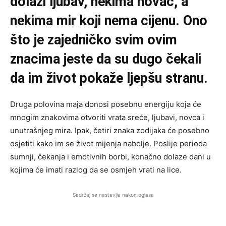
dolazi ljubav, nekima novac, a
nekima mir koji nema cijenu. Ono
što je zajedničko svim ovim
znacima jeste da su dugo čekali
da im život pokaže ljepšu stranu.
Druga polovina maja donosi posebnu energiju koja će
mnogim znakovima otvoriti vrata sreće, ljubavi, novca i
unutrašnjeg mira. Ipak, četiri znaka zodijaka će posebno
osjetiti kako im se život mijenja nabolje. Poslije perioda
sumnji, čekanja i emotivnih borbi, konačno dolaze dani u
kojima će imati razlog da se osmjeh vrati na lice.
Sadržaj se nastavlja nakon oglasa