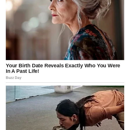
Lav – Počinje period u kojem ćete
sijati jače nego ikada
Lavovi će u drugoj polovini maja biti među najsrećnijim
znacima zodijaka. Energija koju donose zvijezde vraća
vam samopouzdanje, snagu i osjećaj da možete sve.