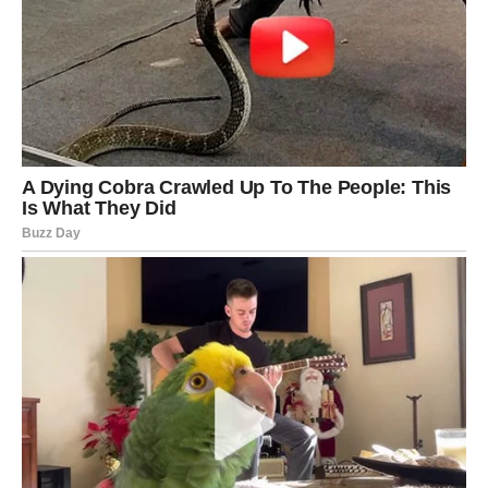
Pred vama su dani puni pozitivnih dešavanja. Mnogi
Lavovi će biti u centru pažnje, ali ovoga puta zbog lijepih
razloga. Ljubav vam može donijeti veliko iznenađenje.
Osoba koja vam se dopada mogla bi napraviti prvi korak ili
pokazati emocije na veoma direktan način.
Na poslu dolazi priznanje za trud koji ste ulagali
mjesecima. Moguće su pohvale, nova poslovna ponuda ili
čak povećanje zarade. Sve ono što ste dugo čekali sada
polako dolazi na svoje mjesto.
Lavovi će posebno osjetiti nalet sreće krajem maja.
Imaćete osjećaj da se stvari same slažu u vašu korist.
Poslije teških trenutaka dolazi period u kojem ćete
ponovo vjerovati da je život lijep.