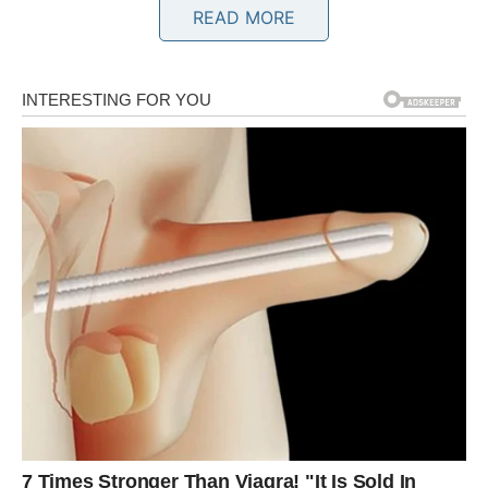
READ MORE
budete jaki čak i onda kada ste se osjećali slomljeno.
Međutim, druga polovina maja donosi vam olakšanje i
osjećaj da konačno dolazite na svoje.
Pred vama su dani u kojima će emocije biti snažne, ali
lijepe. Mnogi Rakovi će dobiti poruku ili poziv koji će ih
iznenaditi. Osoba iz prošlosti mogla bi ponovo ući u vaš
život, ali ovoga puta sa iskrenijim namjerama. Oni koji su
usamljeni mogli bi upoznati nekoga ko će ih osvojiti
pažnjom i toplinom.
Na polju finansija dolazi stabilizacija. Neki Rakovi će
riješiti problem koji ih dugo opterećuje, dok će drugi
dobiti priliku za dodatnu zaradu ili poslovni napredak.
Najvažnije je da ćete ponovo osjetiti sigurnost.
Zvijezde vam poručuju da više ne sumnjate u sebe.