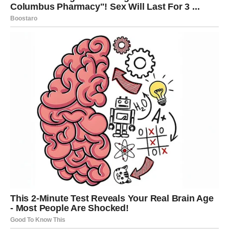
Vrijeme tuge polako ostaje iza vas, a sreća konačno
pronalazi put do vašeg srca.
Vaga – Sudbina vam sprema
trenutke koje ćete dugo pamtiti
Vage ulaze u period u kojem će se osjećati voljeno,
poželjno i emotivno ispunjeno. Poslije mnogo razočaranja
i nesigurnosti, dolazi vrijeme kada ćete ponovo vjerovati
u ljubav i dobre ljude.
Druga polovina maja donosi vam posebne susrete i
zanimljive razgovore. Neko će pokazati emocije koje
dugo skriva prema vama. Ako ste u vezi, odnos sa
partnerom može postati mnogo jači i iskreniji. Mnogi
problemi će se riješiti razgovorom i razumijevanjem.