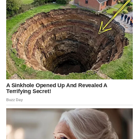
Druga polovina maja donosi vam uspjeh i osjećaj ponosa.
Mnogi pripadnici ovog znaka će riješiti problem koji ih
dugo prati. Na poslovnom planu moguće su velike
promjene koje će vam donijeti više novca i sigurnosti.
Ljubavni život takođe ulazi u mnogo ljepšu fazu. Neko bi
mogao pokazati iskrena osjećanja prema vama, a Device
koje su već zauzete osjetiće veću bliskost sa partnerom.
Poslije mnogo analiziranja i razmišljanja, dolazi vrijeme
kada ćete jednostavno uživati.
Posebno je naglašena energija novih početaka. Neki će
promijeniti način razmišljanja, neki posao, a neki čak i
životne planove. Ono što je sigurno jeste da ćete osjetiti
da vam sudbina konačno ide u korist.