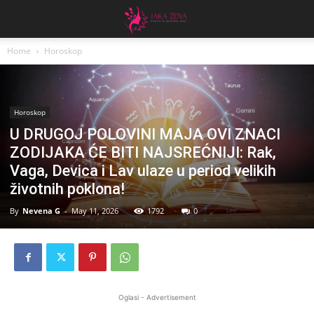
Home
Horoskop
Horoskop
U DRUGOJ POLOVINI MAJA OVI ZNACI
ZODIJAKA ĆE BITI NAJSREĆNIJI: Rak,
Vaga, Devica i Lav ulaze u period velikih
životnih poklona!
By
Nevena G
-
May 11, 2026
1792
0
Oglasi - Advertisement