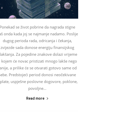
Ponekad se život pobrine da nagrada stigne
aš onda kada joj se najmanje nadamo. Poslije
dugog perioda rada, odricanja i čekanja,
zvijezde sada donose energiju finansijskog
lakšanja. Za pojedine znakove dolazi vrijeme
 kojem će novac pristizati mnogo lakše nego
anije, a prilike će se otvarati gotovo same od
sebe. Predstojeći period donosi neočekivane
splate, uspješne poslovne dogovore, poklone,
povoljne...
Read more