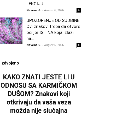
LEKCIJU...
Nevena G
-
August 6, 2026
0
UPOZORENJE OD SUDBINE:
Ovi znakovi treba da otvore
oči jer ISTINA koja izlazi
na...
Nevena G
-
August 6, 2026
0
Izdvojeno
KAKO ZNATI JESTE LI U
ODNOSU SA KARMIČKOM
DUŠOM? Znakovi koji
otkrivaju da vaša veza
možda nije slučajna