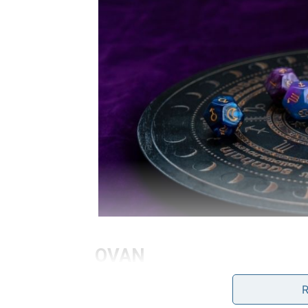
OVAN
Ovnovima dolazi nagla promjena planova.