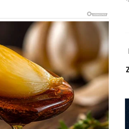
uno promijeniti naredni period.
n preokret
osti.
dugo skrivala.
o izgubili nadu
i.