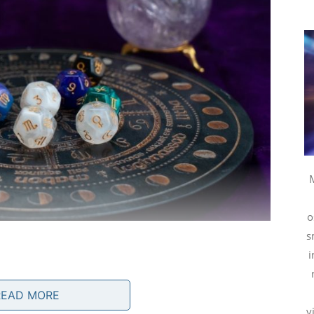
M
o
s
i
READ MORE
v