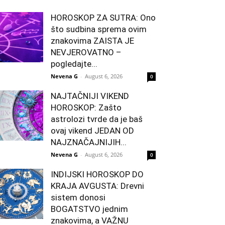
HOROSKOP ZA SUTRA: Ono
što sudbina sprema ovim
znakovima ZAISTA JE
NEVJEROVATNO –
pogledajte...
Nevena G
-
August 6, 2026
0
NAJTAČNIJI VIKEND
HOROSKOP: Zašto
astrolozi tvrde da je baš
ovaj vikend JEDAN OD
NAJZNAČAJNIJIH...
Nevena G
-
August 6, 2026
0
INDIJSKI HOROSKOP DO
KRAJA AVGUSTA: Drevni
sistem donosi
BOGATSTVO jednim
znakovima, a VAŽNU