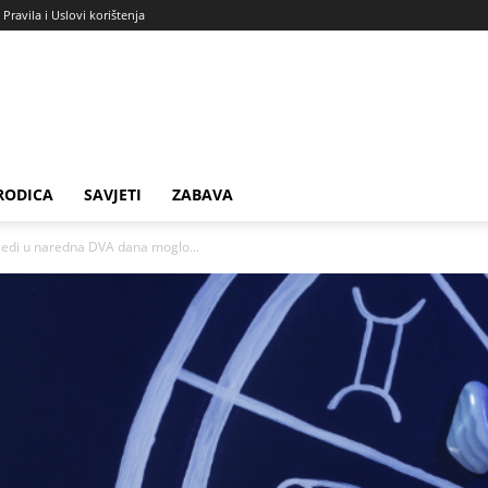
Pravila i Uslovi korištenja
RODICA
SAVJETI
ZABAVA
jedi u naredna DVA dana moglo...