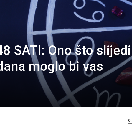
 SATI: Ono što slijedi
dana moglo bi vas
S