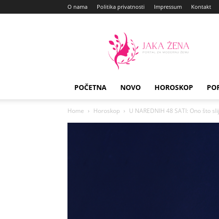
O nama
Politika privatnosti
Impressum
Kontakt
Jaka
Zena
POČETNA
NOVO
HOROSKOP
PO
Home
Horoskop
U NAREDNIH 48 SATI: Ono što sli