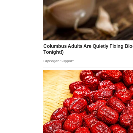
BLIZANCI
Zvijezde vam donose vijest koja mijenja mn
Moguće je poznanstvo ili događaj koji vam 
Ništa više neće biti isto
Pred vama su veoma važni trenuci.
RAK
Rakovi su među najvećim miljenicima sudbi
Poslije mnogo tuge dolazi sreća koju više ne
Sudbina vam donosi ono o čemu