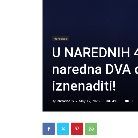
Horoskop
U NAREDNIH 48
naredna DVA 
iznenaditi!
By
Nevena G
-
May 17, 2026
491
0