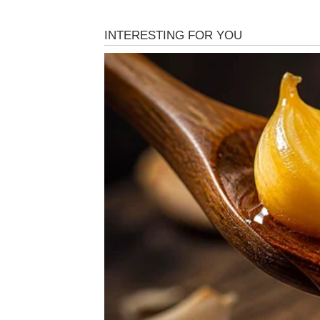
Jedna odluka ili razgovor mogli bi vam potp
Sudbina vam sprema neočekiva
Pred vama su veoma uzbudljivi trenuci.
BIK
Bikovima dolazi emotivni mir i osjećaj sigurn
Jedna osoba sada pokazuje emocije koje je 
Ljubav vam dolazi kada ste skor
Pred vama su veoma nježni i posebni trenuc