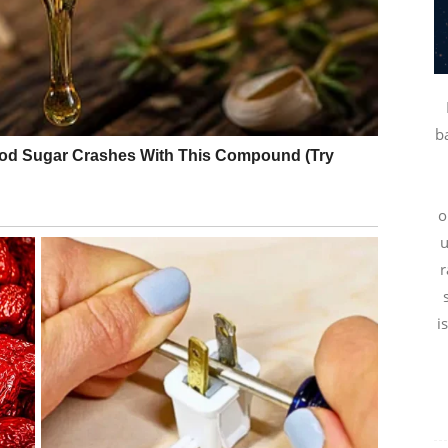
ogo toga.
potpuno okreće život u novom pravcu.
b
o
u
r
i
ne u ovom periodu.
ćete moći sakriti.
 ste dugo maštali