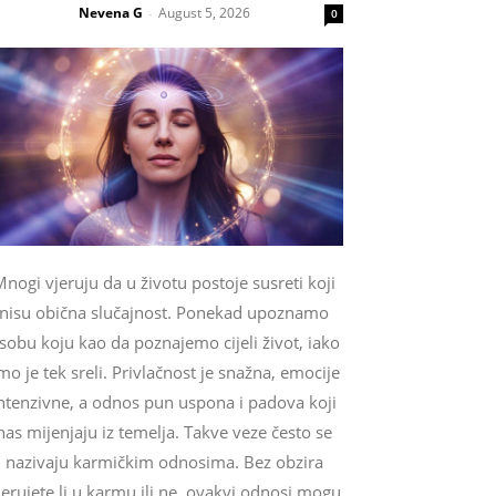
Nevena G
August 5, 2026
-
0
nogi vjeruju da u životu postoje susreti koji
nisu obična slučajnost. Ponekad upoznamo
sobu koju kao da poznajemo cijeli život, iako
mo je tek sreli. Privlačnost je snažna, emocije
ntenzivne, a odnos pun uspona i padova koji
nas mijenjaju iz temelja. Takve veze često se
nazivaju karmičkim odnosima. Bez obzira
jerujete li u karmu ili ne, ovakvi odnosi mogu