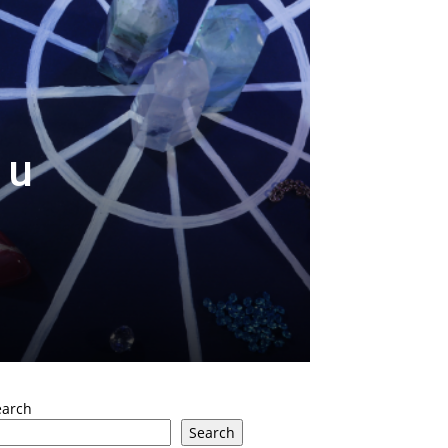
 u
earch
Search