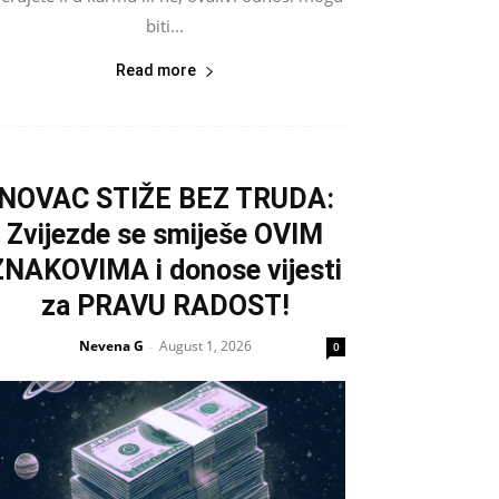
biti...
Read more
NOVAC STIŽE BEZ TRUDA:
Zvijezde se smiješe OVIM
ZNAKOVIMA i donose vijesti
za PRAVU RADOST!
Nevena G
August 1, 2026
-
0