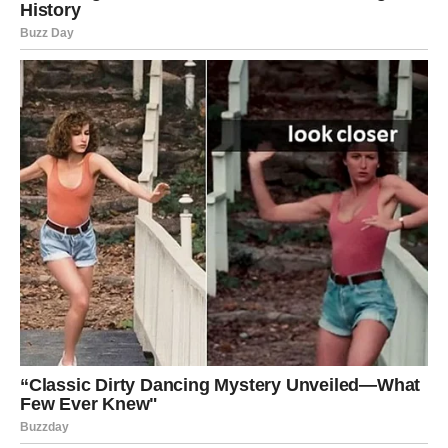
TAJNE PADAJU, A VI SE
RAĐATE PONOVO
Škorpije ulaze u snažan karmički ciklus. U narednim
danima istine izlaze na videlo. Nešto što je bilo skrivano –
sada se razotkriva. I koliko god to bilo teško, donosi
ogromno oslobađanje.
Posao i novac:
moguće razjašnjenje, povrat duga, ali i
upozorenje da ne verujete svima.
Ljubav:
strasti su jake, ali i potreba za istinom. Ovo su
dani sudbinskih susreta i preseka sa onim što vas je
trovalo.
Poruka sudbine:
kad se istina pojavi, vi postajete
slobodni.