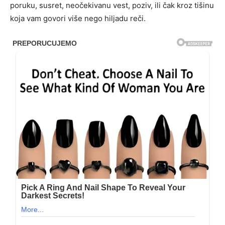
poruku, susret, neočekivanu vest, poziv, ili čak kroz tišinu
koja vam govori više nego hiljadu reči.