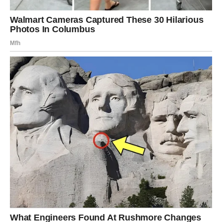
NOVOG
Vage ulaze u period kada više ne možete svima biti
dobre. Naredni dani donose situaciju u kojoj morate
izabrati sebe, čak i ako se neko naljuti. Ovo je vreme
ličnih granica.
Posao:
pregovori, dogovori i razgovori – ali vi sada učite
da ne pristajete na manje.
Ljubav:
istina izlazi na videlo. Zauzete Vage mogu doneti
važnu odluku o budućnosti veze, a slobodne privlače
osobu koja želi nešto ozbiljno.
Poruka sudbine:
ravnoteža počinje onda kad prestanete
da se lomite.
ŠKORPIJA – KARMA SE BUDI: