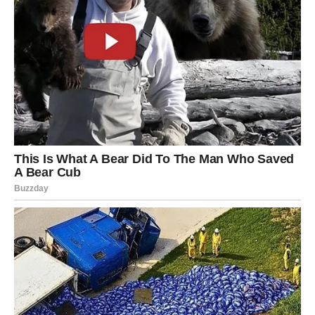
Rakovi ulaze u dane kada emocije postaju snažne, ali i
lekovite. Nešto iz prošlosti može se vratiti – ne da vas
povredi, već da se zatvori krug. Ovo je period kada se
mnogi Rakovi oslobađaju tereta koji su nosili predugo u
tišini.
Porodica i dom:
važan razgovor u kući, razjašnjenje ili
pomirenje.
Ljubav:
zauzeti Rakovi traže nežnost, sigurnost i potvrdu.
Slobodni mogu doživeti susret koji izgleda kao sudbina,
jer budi osećaj „poznajem te“.
Poruka sudbine:
ono što je vaše – oseća se kao mir.
LAV – ISTINA ODNOSA I
PONOSA: KAD SJAj NE MOŽE DA