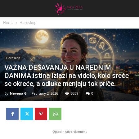
Home
Horoskop
Horoskop
VAŽNA DEŠAVANJA U NAREDNIM
DANIMA:istina Izlazi na videlo, kolo sreće
se okreće, a odluke menjaju tok priče.
By
Nevena G
-
February 2, 2026
3339
0
Oglasi - Advertisement