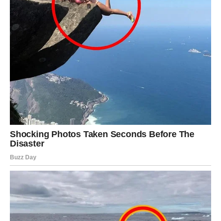
da se nešto širi i otvara.
Posao:
nova šansa kroz saradnju ili projekat.
Ljubav:
slobodni mogu upoznati osobu koja ih inspiriše, a
zauzeti dobijaju priliku da osveže odnos i vrate strast.
Poruka sudbine:
ono što vas zove – vodi vas tačno tamo
gde treba.
JARAC – NAGRADA POSLE
BORBE: ZATVARA SE STARI
KRUG
Jarčevi ulaze u dane kada se završavaju teški ciklusi.
Naredni dani donose važan razgovor, odluku ili priznanje.
Sve ono što ste strpljivo nosili sada dobija smisao.