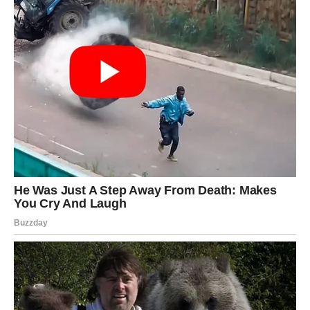
Blizanci ulaze u dane u kojima je komunikacija ključ
svega. Biće poruka, poziva, susreta, ali i informacija koje
vas teraju da promenite plan. Ono što je bilo nejasno,
sada postaje kristalno jasno – i to može biti šok, ali i
olakšanje.
Posao:
jedna informacija menja tok pregovora ili planova.
Pazite šta potpisujete i kome verujete.
Ljubav:
razgovor koji se desi može skinuti teret sa srca.
Slobodni Blizanci mogu ući u priču koja se razvija brže
nego što očekuju.
Poruka sudbine:
slušajte i ono što nije izgovoreno.
RAK – EMOTIVNI RASPLET:
SRCE TRAŽI ISTINU I
SIGURNOST