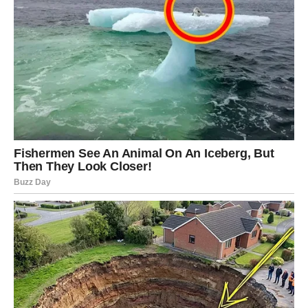
Posao:
stabilizacija, dogovor ili pomak koji vraća veru u
rezultate.
Ljubav:
Jarac traži sigurnost. Zauzeti učvršćuju odnos, a
slobodni privlače osobu koja donosi mir.
Poruka sudbine:
ono što ste zaslužili – dolazi.
VODOLIJA – IZNENAĐENJE
KOJE MENJA PRAVAC:
SLOBODA KAO DAR
Vodolije očekuju preokrete. Nešto dolazi iznenada –
poruka, susret, vest ili odluka koja menja plan. Ovi dani
vam donose buđenje: shvatate da više ne možete živeti
tuđu priču.
Posao:
kreativne ideje, ali i neočekivane promene u