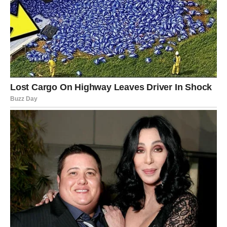
SAKRIJE TUGU
Lavovima naredni dani donose ogledalo: da li se smejete
zato što ste srećni ili zato što ne želite da drugi vide da
vas nešto boli? Važna dešavanja dolaze kroz posao,
reputaciju, ali najviše kroz odnose.
Posao:
moguće priznanje ili test autoriteta. Neko vas
gleda i procenjuje – ali vi imate šansu da pokažete klasu.
Ljubav:
ponos može biti prepreka. Ako spustite gard,
dobijate dublju povezanost. Ako ne, odnos se udaljava.
Slobodni Lavovi mogu doživeti kontakt sa osobom koja ih
vidi „iza sjaja“.
Poruka sudbine:
prava snaga je iskrenost.
DEVICA – RASPLET I
OLAKŠANJE: KAD KONAČNO