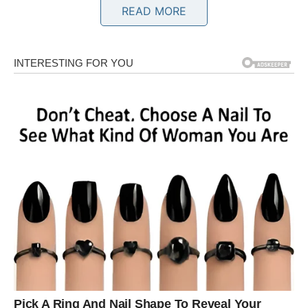
READ MORE
OVAN – PRELOMNI TRENUTAK:
KAD VIŠE NE MOŽETE DA
ĆUTITE
Ovnovi ulaze u dane u kojima se unutrašnji nemir
pretvara u akciju. Nešto u vama govori: „Dosta je.“ I to nije
impuls – to je sazrevanje odluke. U narednim danima
dolazi situacija u kojoj morate jasno reći šta želite, ali još