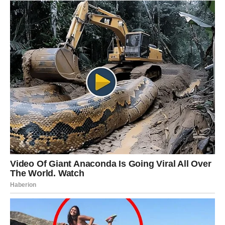
STRELAC – NOVI PUT: PRILIKA
KOJA OTVARA VRATA
BUDUĆNOSTI
Strelčevima naredni dani donose ideju, poziv ili priliku
koja budi uzbuđenje. Možda je to plan o putovanju,
promeni posla, učenju – ali u svakom slučaju, vi osećate