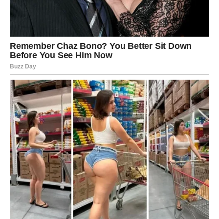
SVE DOBIJE SMISAO
Device ulaze u dane u kojima se rešava ono što je dugo
stajalo kao kamen u stomaku. Važna dešavanja dolaze
kroz posao, obaveze, ali i kroz ličnu spoznaju: šta vam
više ne služi.
Posao:
moguć razgovor sa nadređenima, promena
zadataka ili konačno priznanje truda.
Ljubav:
prestajete da analizirate do iscrpljenosti. Naredni
dani donose jasnoću – ili gradite odnos, ili shvatate da je
vreme da se okrenete sebi.
Poruka sudbine:
mir je veći uspeh od perfekcije.
VAGA – ODLUKA KOJA MENJA
SVE: PRESEK IZMEĐU STAROG I