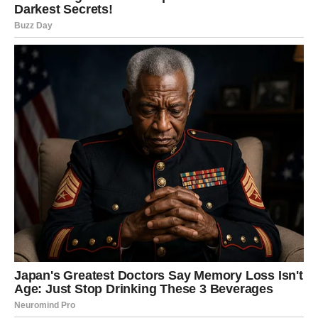
važnije – šta više ne prihvatate.
Posao i planovi:
moguće je ubrzanje, novi zadatak ili
promena plana koja vas tera da budete brzi i hrabri. Ako
ste dugo čekali priliku da se pokažete – sada dolazi.
Ljubav:
u odnosima se vidi istina. Ako ste u vezi,
razgovor može biti sudbinski – ili vas povezuje dublje, ili
pokazuje da je vreme za novi put. Slobodni Ovnovi mogu
doživeti iznenadni kontakt koji budi strasti, ali i pitanje
poverenja.
Poruka sudbine:
birate sebe bez krivice.
BIK – PROMENA KOJA DONOSI
MIR: VREME JE ZA SIGURNOST
Bikovi ulaze u period kada se stabilnost ne dobija
čekanjem, već jasnim izborom. Naredni dani donose