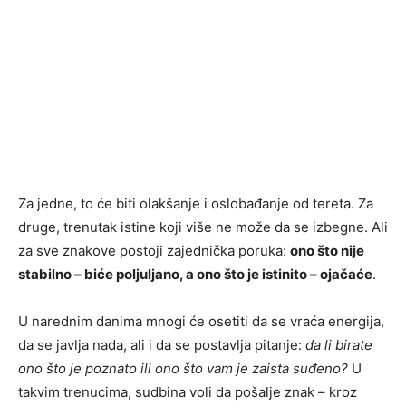
Za jedne, to će biti olakšanje i oslobađanje od tereta. Za
druge, trenutak istine koji više ne može da se izbegne. Ali
za sve znakove postoji zajednička poruka:
ono što nije
stabilno – biće poljuljano, a ono što je istinito – ojačaće
.
U narednim danima mnogi će osetiti da se vraća energija,
da se javlja nada, ali i da se postavlja pitanje:
da li birate
ono što je poznato ili ono što vam je zaista suđeno?
U
takvim trenucima, sudbina voli da pošalje znak – kroz