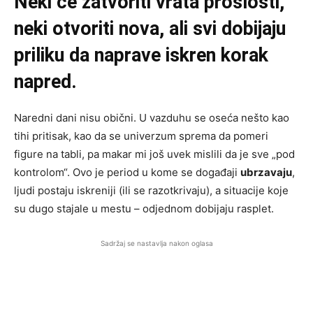
Neki će zatvoriti vrata prošlosti,
neki otvoriti nova, ali svi dobijaju
priliku da naprave iskren korak
napred.
Naredni dani nisu obični. U vazduhu se oseća nešto kao
tihi pritisak, kao da se univerzum sprema da pomeri
figure na tabli, pa makar mi još uvek mislili da je sve „pod
kontrolom“. Ovo je period u kome se događaji
ubrzavaju
,
ljudi postaju iskreniji (ili se razotkrivaju), a situacije koje
su dugo stajale u mestu – odjednom dobijaju rasplet.
Sadržaj se nastavlja nakon oglasa