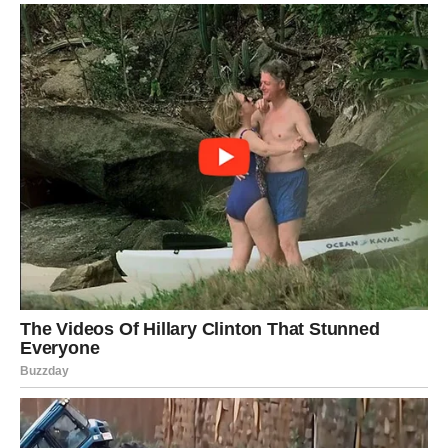
dešavanja vezana za novac, dom, dogovor ili odnos koji
vam je važan. Ono što je dugo bilo „na čekanju“ sada se
pokreće.
Finansije:
moguća je uplata, dogovor, rešavanje duga ili
jasniji plan koji vraća osećaj kontrole.
Ljubav:
Bik shvata da više ne želi polovične emocije. Ako
ste u vezi, odnos se učvršćuje kroz konkretnost. Ako ste
slobodni, pojavljuje se osoba koja uliva mir.
Poruka sudbine:
stabilnost je odluka, ne slučajnost.
BLIZANCI – JEDNA VEST
MENJA SVE: ISTINA STIŽE
KROZ REČI