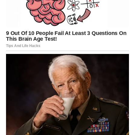
Ljubav:
emotivno isceljenje, nežnost i nova šansa.
Slobodne Ribe mogu upoznati osobu koja im vraća veru u
ljubav.
Poruka sudbine:
kada verujete sebi – sve se slaže.