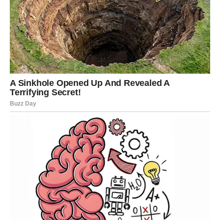
dinamici tima.
Ljubav:
iznenadno priznanje ili obrt. Slobodne Vodolije
mogu ući u priču koja deluje neplanirano, ali je sudbinski
snažna.
Poruka sudbine:
sloboda je vaša istina.
RIBE – DUHOVNI PREOKRET:
INTUICIJA VAS VODI TAČNO
Ribe ulaze u dane u kojima intuicija postaje vaš najjači
kompas. Nešto što ste osećali u stomaku sada dobija
potvrdu. Važna dešavanja dolaze kroz emocije, snove,
znakove, ali i kroz realne događaje koji vas vode ka miru.
Posao:
oslonite se na osećaj – danas vam pokazuje pravi
put.