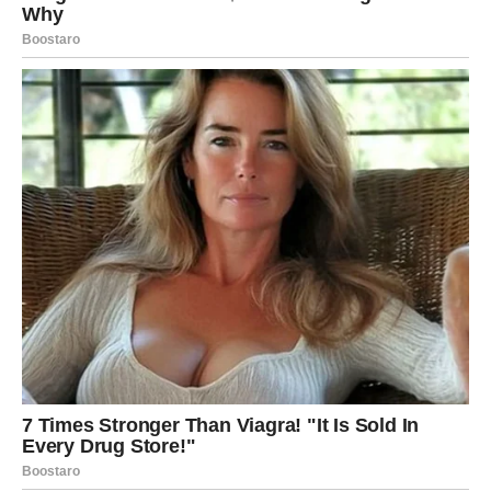
BIK – stabilnost i lepe vesti
Bikovi ulaze u fazu u kojoj stvari počinju da se stabilizuju.
Posle perioda neizvesnosti dolaze dani kada ćete osećati
više sigurnosti i mira.
Moguća je dobra vest vezana za finansije ili posao. U
ljubavi dolazi više nežnosti i razumevanja, a slobodni
Bikovi mogu upoznati osobu koja donosi osećaj
sigurnosti.
BLIZANCI – iznenađenja sudbine
Blizanci ulaze u period neočekivanih susreta i zanimljivih
događaja. Moguće je da ćete upoznati osobu koja će
promeniti način na koji gledate na ljubav ili život.