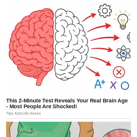
Na poslovnom planu dolazi inspiracija za nove planove.
Važno je da verujete svojim idejama jer one mogu doneti
uspeh.
RAK – nagrada za strpljenje
Rakovi ulaze u period u kojem sudbina vraća ono što su
dugo čekali. Vaša emotivnost i briga za druge sada mogu
doneti lepe trenutke i priznanje.
U ljubavi dolazi više topline i bliskosti. Ako ste u vezi,
odnos sa partnerom može postati stabilniji. Slobodni
Rakovi mogu upoznati osobu koja ih razume na dubokom
nivou.
LAV – energija uspeha