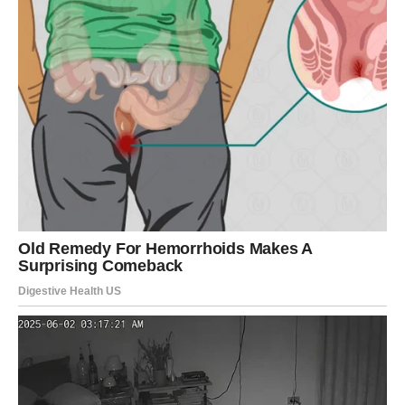
Lavovi ulaze u period u kojem se njihova energija i trud
primećuju. Moguće je priznanje na poslu ili prilika koja
donosi napredak.
U ljubavi dolazi do zanimljivih susreta i novih emocija.
Lavovi koji su slobodni mogu upoznati osobu koja ih
odmah privlači.
DEVICA – važne spoznaje
Device u narednom periodu dolaze do važnih spoznaja o
odnosima i životnim planovima. Moguće je da ćete
shvatiti šta zaista želite i kojim putem želite da idete.
Ova jasnoća donosi mir, ali i nove prilike.