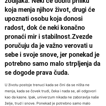
zodijaka. Neki će dobiti priliku
koja menja njihov život, drugi će
upoznati osobu koja donosi
radost, dok će neki konačno
pronaći mir i stabilnost.Zvezde
poručuju da je važno verovati u
sebe i svoje snove, jer ponekad je
potrebno samo malo strpljenja da
se dogode prava čuda.
U životu postoje trenuci kada se čini da se ništa ne
menja, kada se čovek trudi, čeka i nada se, ali odgovori
kao da kasne. Ipak, univerzum nikada ne zaboravlja naše
želje, trud i snove. Ponekad je potrebno samo malo