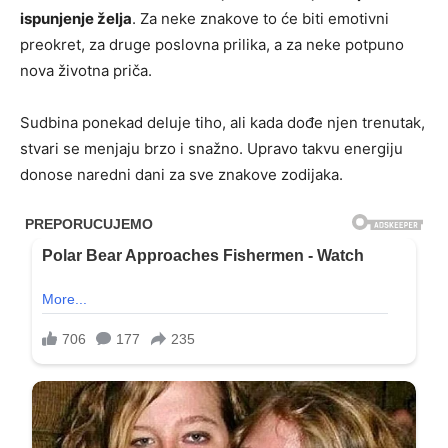
ispunjenje želja
. Za neke znakove to će biti emotivni
preokret, za druge poslovna prilika, a za neke potpuno
nova životna priča.
Sudbina ponekad deluje tiho, ali kada dođe njen trenutak,
stvari se menjaju brzo i snažno. Upravo takvu energiju
donose naredni dani za sve znakove zodijaka.