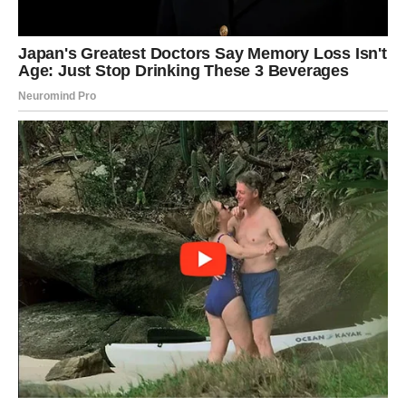
Na poslovnom planu dolazi inspiracija i nove ideje.
RIBE – snovi se približavaju
ostvarenju
Ribe ulaze u period u kojem se njihova intuicija pojačava.
Mnogi pripadnici ovog znaka mogu osetiti da su bliže
ostvarenju svojih snova.
U ljubavi dolazi romantika i duboka emotivna povezanost.