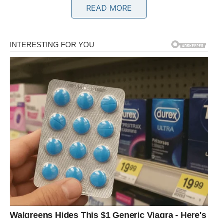
READ MORE
OVAN – hrabre odluke donose
sreću
Ovnovi ulaze u period u kojem sudbina traži hrabrost.
Pred vama se mogu pojaviti prilike koje zahtevaju brzu
odluku, ali upravo te odluke mogu promeniti tok vašeg
života.
Na poslovnom planu moguće su nove ideje ili projekti koji
donose napredak. U ljubavi dolazi trenutak iskrenosti –
razgovor koji može ojačati odnos ili otvoriti vrata novoj
priči.