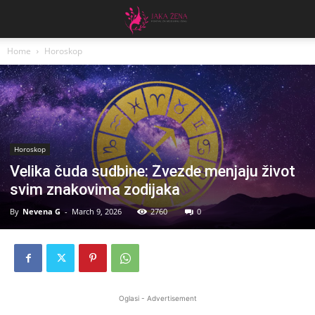
Home
Horoskop
Horoskop
Velika čuda sudbine: Zvezde menjaju život
svim znakovima zodijaka
By
Nevena G
-
March 9, 2026
2760
0
Oglasi - Advertisement