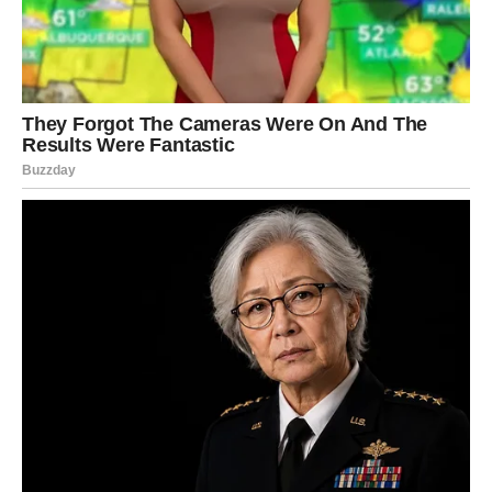
U ljubavi dolazi stabilnost i osećaj sigurnosti.
VODOLIJA – sudbinski susreti
Vodolije u narednom periodu mogu doživeti susret koji će
ostaviti snažan utisak. Ova osoba može promeniti vaš
pogled na ljubav ili život.