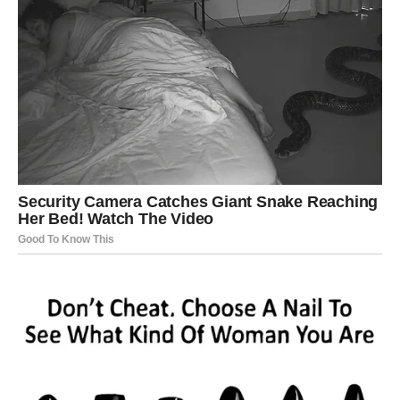
VAGA – romantika i lepi trenuci
Vage ulaze u period romantičnih trenutaka i lepih
iznenađenja. Ako ste u vezi, odnos sa partnerom može
postati još harmoničniji.
Slobodne Vage mogu upoznati osobu koja ih očara već
pri prvom susretu.
ŠKORPIJA – istina izlazi na
videlo
Škorpije ulaze u period transformacije. Neke skrivene
istine mogu izaći na površinu, ali to će vam pomoći da
donesete prave odluke.