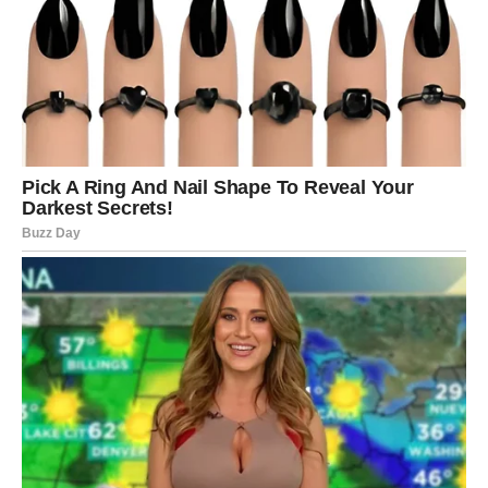
U ljubavi dolazi razjašnjenje koje donosi novu snagu.
STRELAC – nove prilike
Strelčevi ulaze u period novih mogućnosti. Moguće je
putovanje, susret ili projekat koji donosi promenu u
vašem životu.
U ljubavi dolazi više spontanosti i radosti.
JARAC – trud se isplaćuje
Jarčevi ulaze u period kada se njihov trud konačno
primećuje. Na poslovnom planu moguće su dobre vesti ili
priznanje.