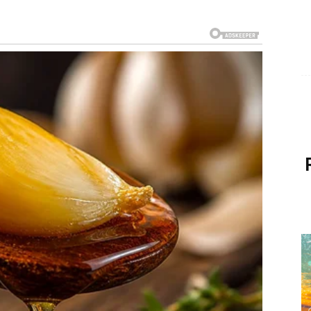
SLE DUGOG NEMIRA
 nisu razumeli. Iako su spolja delovali stabilno i
ih iscrpljivale – posebno kada su u pitanju emocije i
što ste dobijali, i verovali čak i onda kada su vas