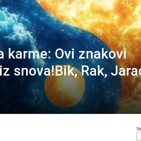
a karme: Ovi znakovi
 iz snova!Bik, Rak, Jara
S