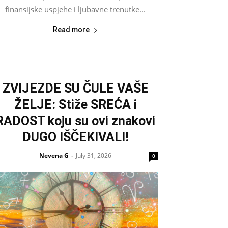
finansijske uspjehe i ljubavne trenutke...
Read more
ZVIJEZDE SU ČULE VAŠE
ŽELJE: Stiže SREĆA i
RADOST koju su ovi znakovi
DUGO IŠČEKIVALI!
Nevena G
July 31, 2026
-
0