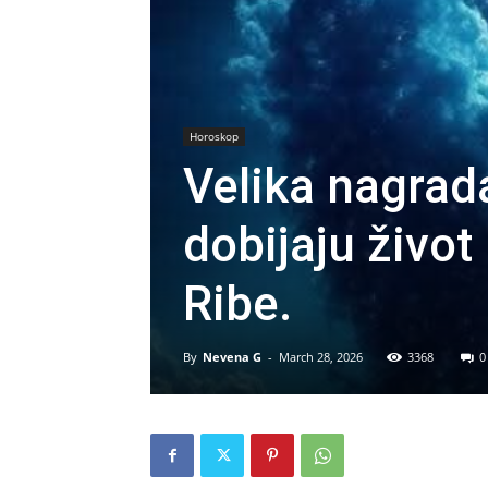
Horoskop
Velika nagrad
dobijaju život
Ribe.
By
Nevena G
-
March 28, 2026
3368
0