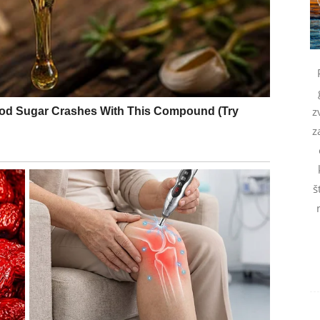
 naglo, ne haotično, već upravo onako kako vam
gurnost i kroz osećaj da konačno možete da odahnete.
 poboljšanja. Ono što je bilo neizvesno sada počinje da
ti priliku koja donosi dugoročnu stabilnost ili da
z
z
perioda. Oni koji su u vezi osećaju sigurnost i toplinu
nati osobu koja donosi ono što su oduvek želeli – mir,
š
je život u kojem više ne morate da se borite za ono
LAZI KAO ISCELJENJE
 daje, ali upravo zbog toga često i najviše pati. U