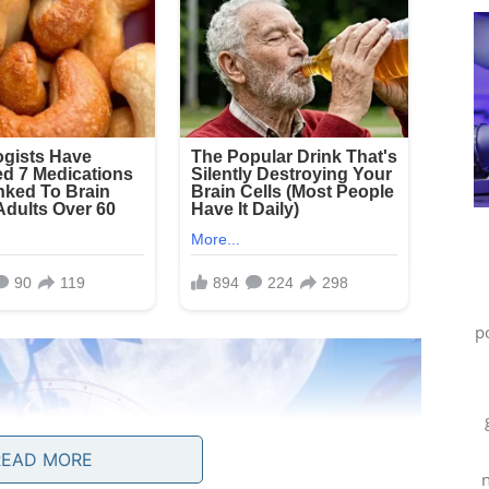
p
READ MORE
n