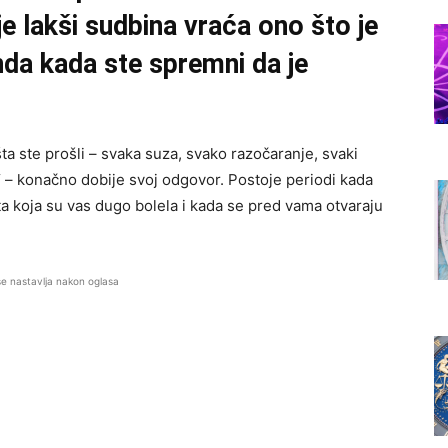
e lakši sudbina vraća ono što je
nda kada ste spremni da je
ta ste prošli – svaka suza, svako razočaranje, svaki
“ – konačno dobije svoj odgovor. Postoje periodi kada
ata koja su vas dugo bolela i kada se pred vama otvaraju
se nastavlja nakon oglasa