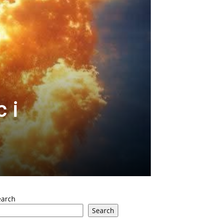
c i
earch
Search