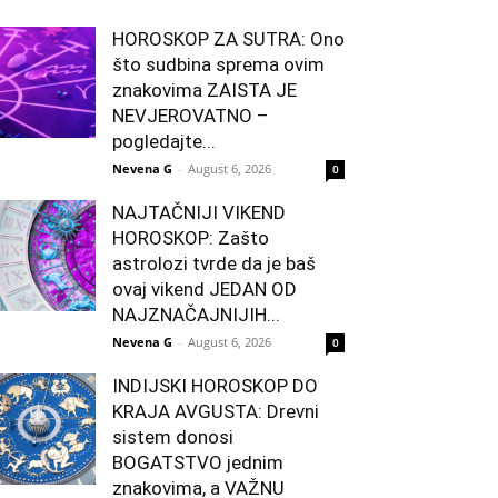
HOROSKOP ZA SUTRA: Ono
što sudbina sprema ovim
znakovima ZAISTA JE
NEVJEROVATNO –
pogledajte...
Nevena G
-
August 6, 2026
0
NAJTAČNIJI VIKEND
HOROSKOP: Zašto
astrolozi tvrde da je baš
ovaj vikend JEDAN OD
NAJZNAČAJNIJIH...
Nevena G
-
August 6, 2026
0
INDIJSKI HOROSKOP DO
KRAJA AVGUSTA: Drevni
sistem donosi
BOGATSTVO jednim
znakovima, a VAŽNU