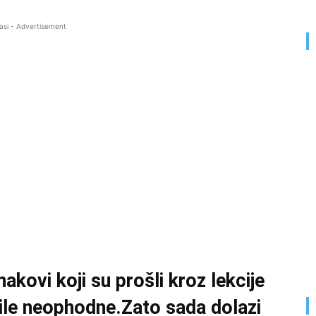
asi - Advertisement
nakovi koji su prošli kroz lekcije
u bile neophodne.Zato sada dolazi