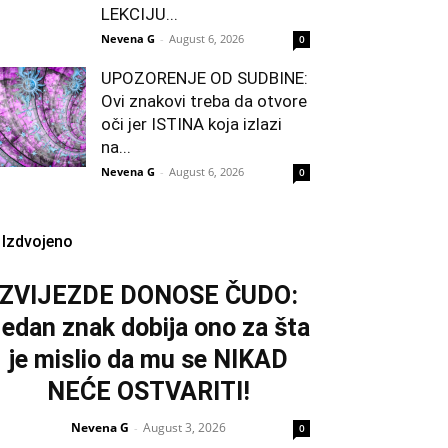
LEKCIJU...
Nevena G
-
August 6, 2026
0
UPOZORENJE OD SUDBINE:
Ovi znakovi treba da otvore
oči jer ISTINA koja izlazi
na...
Nevena G
-
August 6, 2026
0
Izdvojeno
ZVIJEZDE DONOSE ČUDO:
edan znak dobija ono za šta
je mislio da mu se NIKAD
NEĆE OSTVARITI!
Nevena G
August 3, 2026
-
0