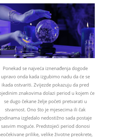
Ponekad se najveća iznenađenja dogode
upravo onda kada izgubimo nadu da će se
ikada ostvariti. Zvijezde pokazuju da pred
ojedinim znakovima dolazi period u kojem će
se dugo čekane želje početi pretvarati u
stvarnost. Ono što je mjesecima ili čak
godinama izgledalo nedostižno sada postaje
sasvim moguće. Predstojeći period donosi
eočekivane prilike, velike životne preokrete,