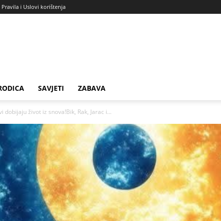
Pravila i Uslovi korištenja
RODICA
SAVJETI
ZABAVA
obijaju život iz snova!Bik, Rak, Jarac i...