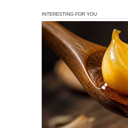
BIK – KONAČNO MIR PO
Bikovi su dugo nosili u sebi tišinu koju drugi
smireno, u njima su se vodile borbe koje su 
sigurnost. Davali ste mnogo, često više nego 
drugi razočarali.