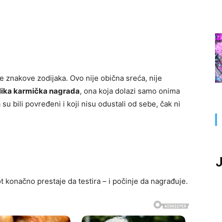
 znakove zodijaka. Ovo nije obična sreća, nije
lika karmička nagrada
, ona koja dolazi samo onima
da su bili povređeni i koji nisu odustali od sebe, čak ni
J
 konačno prestaje da testira – i počinje da nagrađuje.