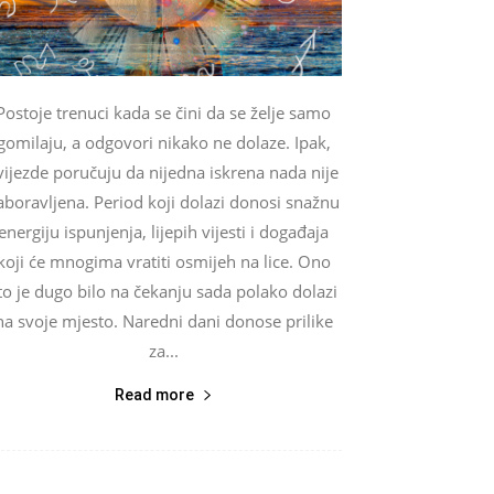
Postoje trenuci kada se čini da se želje samo
gomilaju, a odgovori nikako ne dolaze. Ipak,
vijezde poručuju da nijedna iskrena nada nije
aboravljena. Period koji dolazi donosi snažnu
energiju ispunjenja, lijepih vijesti i događaja
koji će mnogima vratiti osmijeh na lice. Ono
to je dugo bilo na čekanju sada polako dolazi
na svoje mjesto. Naredni dani donose prilike
za...
Read more