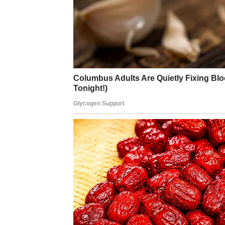
Sada dolazi trenutak kada se sve menja. Ne
najviše odgovara – kroz stabilnost, kroz si
Na finansijskom planu, dolazi do olakšanja i
dobija čvrste temelje. Moguće je da ćete dobi
konačno vidite rezultate svog truda.
U ljubavi, Bikovi ulaze u jedan od najlepših 
koju su dugo čekali, dok slobodni mogu upoz
poštovanje i iskrenost.
Vaša nagrada nije prolazna – vaša nagrada 
što zaslužujete.
RAK – LJUBAV KOJA DO
Rakovi su znak koji najdublje oseća i najviše