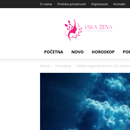
O nama
Politika privatnosti
Impressum
Kontakt
Jaka
Zena
POČETNA
NOVO
HOROSKOP
PO
Home
Horoskop
Velika nagrada karme: Ovi znakovi d