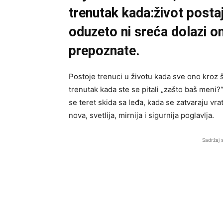
trenutak kada:život postaj
oduzeto ni sreća dolazi o
prepoznate.
Postoje trenuci u životu kada sve ono kroz š
trenutak kada ste se pitali „zašto baš meni?
se teret skida sa leđa, kada se zatvaraju vr
nova, svetlija, mirnija i sigurnija poglavlja.
Sadržaj 