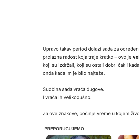
Upravo takav period dolazi sada za određene
prolazna radost koja traje kratko – ovo je
ve
koji su izdržali, koji su ostali dobri čak i ka
onda kada im je bilo najteže.
Sudbina sada vraća dugove.
I vraća ih velikodušno.
Za ove znakove, počinje vreme u kojem život