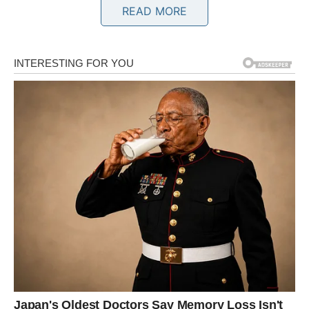
Jarčevi će imati osjećaj da svi nešto očekuju od njih i da
READ MORE
nemaju pravo na grešku.
Na poslovnom planu moguće su velike promjene. Neki
Jarčevi će dobiti važnu poziciju ili zadatak koji će
zahtijevati mnogo energije i odricanja. Iako će ih to
iscrpljivati, upravo kroz taj izazov mogu dokazati koliko
vrijede. Zvijezde im poručuju da ne sumnjaju u svoje
sposobnosti.
U ljubavi dolazi period ozbiljnih razgovora i odluka.
Jarčevi koji su dugo ćutali sada će morati reći šta zaista
osjećaju. Neki odnosi će postati jači nego ikada, dok će
drugi završiti jer više nema prostora za laži i pretvaranje.
Finansije će zahtijevati posebnu pažnju. Jarčevi će morati
mudro raspolagati novcem i izbjegavati impulsivne