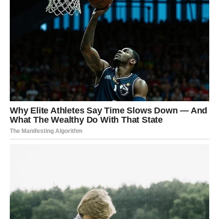
Na ljubavnom planu dolaze ozbiljni razgovori. Partner bi
mogao tražiti odgovore na pitanja koja su dugo bila
gurana pod tepih. Slobodne Vage će morati odlučiti da li
žele ostati vezane za prošlost ili otvoriti srce nečemu
novom.
Poslovno, pred Vagama je vrijeme dokazivanja. Neko će
pažljivo pratiti njihov rad i trud, a ono što sada pokažu
moglo bi imati veliki uticaj na njihovu budućnost. Zvijezde
im savjetuju da ne odustaju čak ni onda kada im bude
najteže.