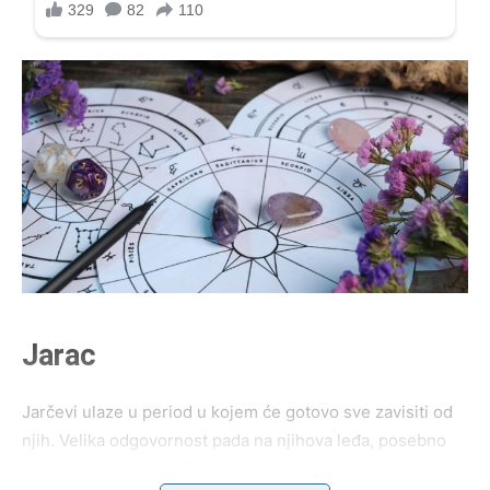
Jarac
Jarčevi ulaze u period u kojem će gotovo sve zavisiti od
njih. Velika odgovornost pada na njihova leđa, posebno
kada su posao, porodica i finansije u pitanju. Mnogi