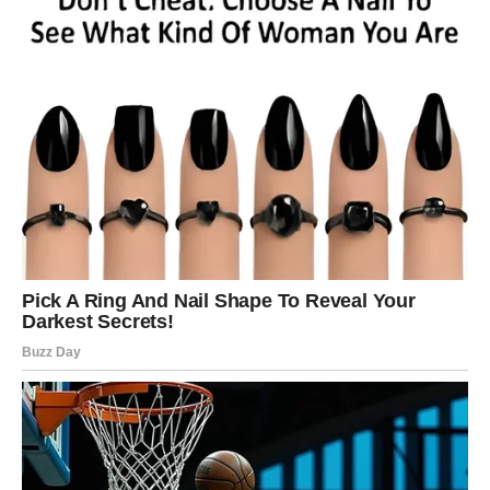
Vaga
Vage ulaze u period u kojem će morati pokazati koliko su
zrele i jake. Iako često pokušavaju održati mir i izbjeći
sukobe, sada će biti primorane da se suoče sa
situacijama koje traže jasne odluke i odgovornost.
Mnoge Vage će osjetiti pritisak zbog porodice, posla ili
emotivnih odnosa. Neko će od njih očekivati podršku i
pomoć, a Vage će shvatiti da više ne mogu misliti samo na
druge dok zanemaruju sebe.