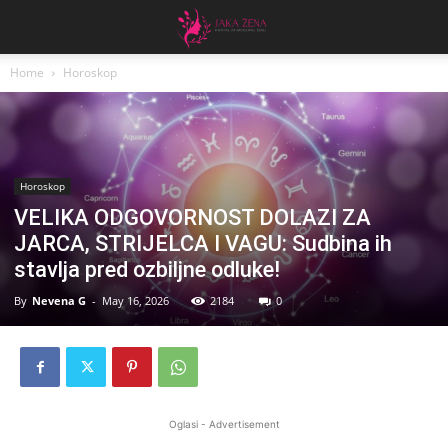
Home
Horoskop
Horoskop
VELIKA ODGOVORNOST DOLAZI ZA
JARCA, STRIJELCA I VAGU: Sudbina ih
stavlja pred ozbiljne odluke!
By
Nevena G
-
May 16, 2026
2184
0
Oglasi - Advertisement