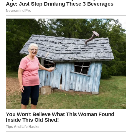
odluke. Ipak, trud koji sada ulože kasnije bi mogao
donijeti veliku sigurnost.
Strijelac
Strijelčevi su navikli da žive slobodno i da izbjegavaju
ono što ih sputava, ali sudbina sada od njih traži
ozbiljnost. Pred njima su situacije u kojima više neće
moći bježati od odgovornosti niti čekati da se problemi
sami riješe.
Mnogi Strijelčevi će morati donijeti odluke vezane za
posao, porodicu ili ljubavni život. Neki će shvatiti da više
ne mogu ostati između prošlosti i budućnosti. Zvijezde im
donose trenutke u kojima će morati jasno izabrati šta
žele.