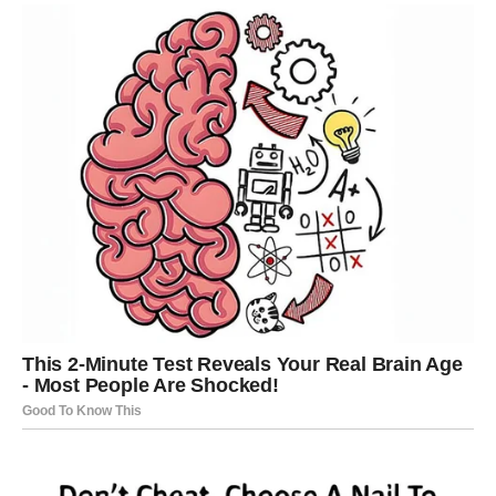
Na poslovnom planu dolazi prilika za napredak, ali uz
mnogo rada i discipline. Strijelčevi će imati osjećaj da su
pod velikim pritiskom, ali upravo taj pritisak može ih
dovesti do uspjeha koji dugo čekaju.
Ljubav donosi ozbiljne promjene. Partner bi mogao tražiti
više pažnje, sigurnosti i iskrenosti. Slobodni Strijelčevi
mogli bi upoznati osobu koja će ih natjerati da prvi put
ozbiljno razmišljaju o budućnosti.
Zvijezde ih upozoravaju da ne donose odluke u afektu.
Strpljenje će biti njihovo najjače oružje u danima koji
dolaze.