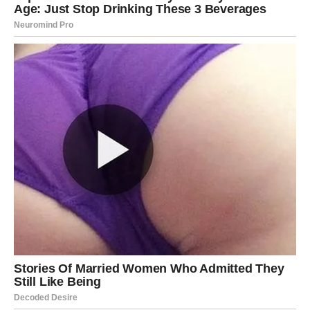
BLIZANCI
Jedna istina koju dugo čekate izlazi na vidjelo.
Ona vam donosi olakšanje i otvara nova vrata.
Karmička nagrada
Jasni odgovori i novi početak.
Sve dolazi na svoje mjesto
Pred vama su zanimljivi dani.
RAK
Rakovi su među najvećim miljenicima karme u ovom