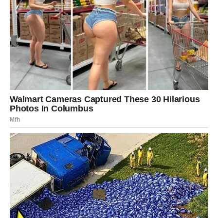
Pred vama su emotivni trenuci.
Karma možda nekada djeluje sporo, ali nikada ne
zaboravlja. Sve ono što ste činili iz dobrih namjera, svaki
trenutak kada ste ostali jaki uprkos teškoćama i svaki put
kada niste odustali sada počinje donositi nagrade.
Posebno će to osjetiti
Rakovi, Škorpije i Jarčevi
, ali svaki
znak dobija priliku da vidi kako se strpljenje, trud i
dobrota vraćaju u punoj mjeri.
Zvijezde poručuju da je pred mnogima period u kojem će
konačno moći reći: vrijedilo je čekati.