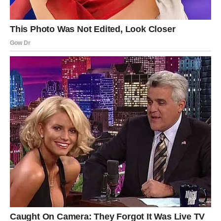
nagrada
Pred vama su snažni trenuci.
STRIJELAC
Dolazi vam prilika koju ste nekada priželjkivali.
Sada ste mnogo spremniji da je iskoristite.
Karmička nagrada
Nova šansa za uspjeh.
Sudbina vam daje ono što niste
zaboravili