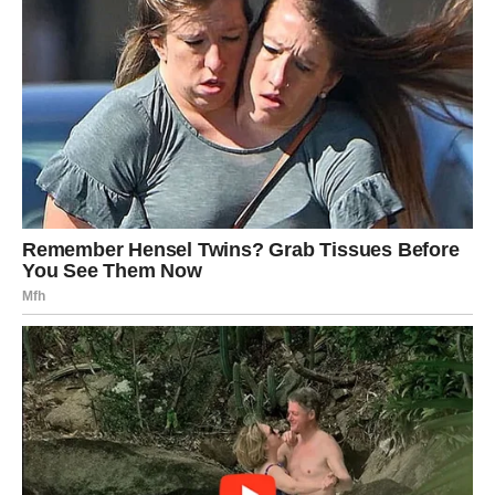
Jedan problem koji vas je opterećivao konačno se
rješava.
Karmička nagrada
Mir i osjećaj kontrole.
Teret polako ostaje iza vas
Pred vama su važni trenuci.