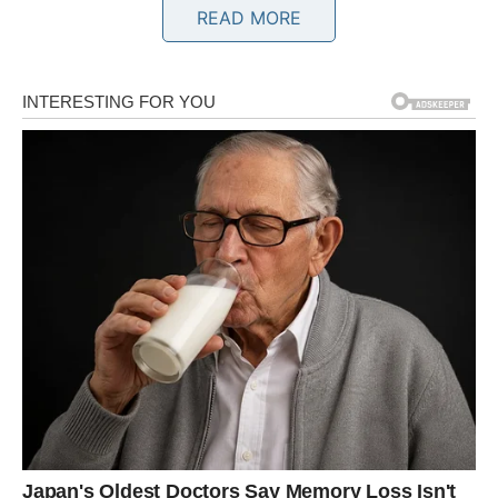
BIK
READ MORE
Vaša strpljivost konačno donosi ono što ste čekali.
Finansijska ili porodična situacija postaje mnogo
stabilnija.
Karmička nagrada
Sigurnost i mir.
Sudbina vam vraća osjećaj
stabilnosti
Pred vama su lijepi trenuci.