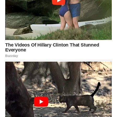
VAGA
Ljubav vam vraća vjeru u sreću.
Neko pokazuje koliko mu je stalo do vas i koliko vas
cijeni.
Karmička nagrada
Iskrene emocije i ljubavna radost.
Sudbina vam šalje ono što ste