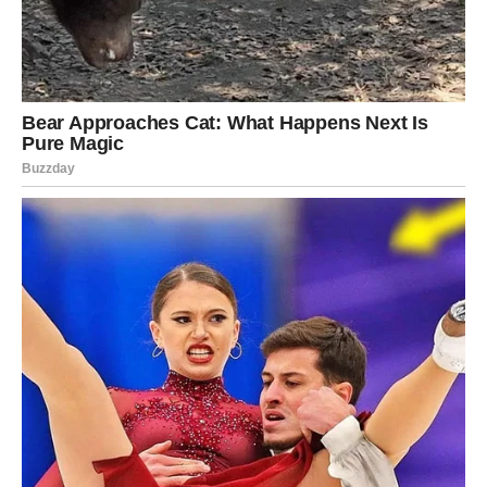
čekali
Pred vama su trenuci koje ćete dugo pamtiti.
ŠKORPIJA
Vaša ustrajnost na poslovnom planu konačno daje
rezultate.
Finansijska situacija počinje se popravljati.
Karmička nagrada
Novac i poslovni uspjeh.
Obilje dolazi kao zaslužena