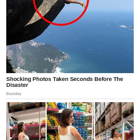
Pred vama su posebni trenuci.
RIBE
Ribe ulaze u period unutrašnjeg mira i emocionalnog
iscjeljenja.
Sve manje vas opterećuju stvari koje su vas nekada
brinule.
Karmička nagrada
Mir i emotivna ravnoteža.
Duša konačno pronalazi spokoj