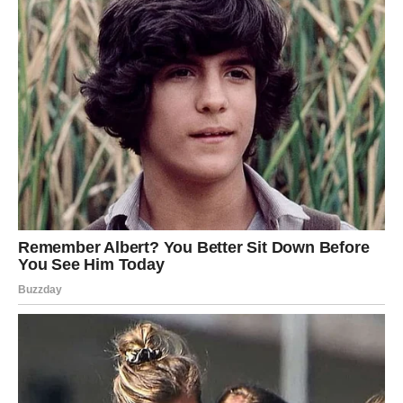
Vaš trud više neće prolaziti nezapaženo.
Dolazi priznanje koje ste odavno zaslužili.
Karmička nagrada
Napredovanje i veći prihodi.
Vrijeme je da zablistate punim
sjajem
Pred vama su veoma pozitivni dani.
DJEVICA
Karma vam donosi olakšanje nakon dugog perioda briga.