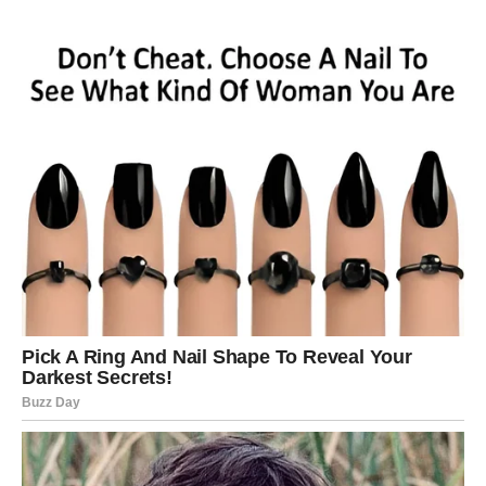
periodu.
Sve ono što ste davali drugima srcem sada vam se vraća
kroz ljubav i pažnju.
Karmička nagrada
Emotivna sreća i osjećaj ispunjenosti.
Srce konačno dobija ono što
zaslužuje
Pred vama su predivni trenuci.
LAV