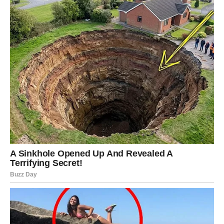
Pred vama su važni trenuci.
VODOLIJA
Neočekivana promjena donosi vam mnogo više koristi
nego što mislite.
Ono što sada dolazi ima dugoročni značaj.
Karmička nagrada
Nova životna prilika.
Sudbina vam otvara vrata
budućnosti