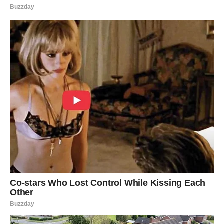
Pred vama su lijepi dani.
JARAC
Dug period čekanja bliži se kraju.
Rezultati rada postaju vidljivi i donose veliko
zadovoljstvo.
Karmička nagrada
Priznanje i ostvarenje ciljeva.
Strpljenje se pokazuje kao vaša
najveća snaga