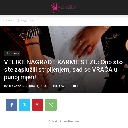
Home
Horoskop
Horoskop
VELIKE NAGRADE KARME STIŽU: Ono što
ste zaslužili strpljenjem, sad se VRAĆA u
punoj mjeri!
By
Nevena G
-
June 1, 2026
1241
0
Oglasi - Advertisement