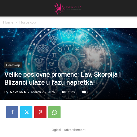
Home
Horoskop
Horoskop
Velike poslovne promene: Lav, Škorpija i
Blizanci ulaze u fazu napretka!
By
Nevena G
-
March 25, 2026
2128
0
Oglasi - Advertisement