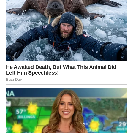
Škorpije sada ulaze u fazu u kojoj njihova intuicija igra
veliku ulogu. Vi tačno znate gde treba da budete i šta
treba da uradite. Ako budete slušali sebe, nećete
pogrešiti.
Finansijski, dolazi stabilnost. Možda i više od toga –
mogućnost da konačno rešite nešto što vas je dugo
opterećivalo.
Ovo je period u kojem Škorpije pokazuju svoju pravu
snagu – ne kroz reči, već kroz rezultate.