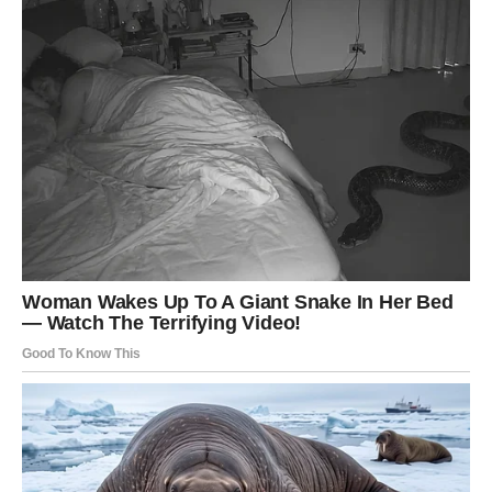
ŠKORPIJA – TIHI USPEH KOJI
DONOSI VELIKE REZULTATE
Škorpije su znak koji ne voli da se hvali svojim planovima.
Vi radite u tišini, ali snažno. U prethodnom periodu,
možda ste prolazili kroz izazove koji su vas testirali, ali
vas nisu slomili.
Sada dolazi nagrada.
Na poslovnom planu, dolaze prilike koje su rezultat vašeg
prethodnog truda. Možda će to biti projekat koji vam
donosi priznanje, možda nova saradnja ili čak promena
posla koja vam otvara potpuno nove mogućnosti.