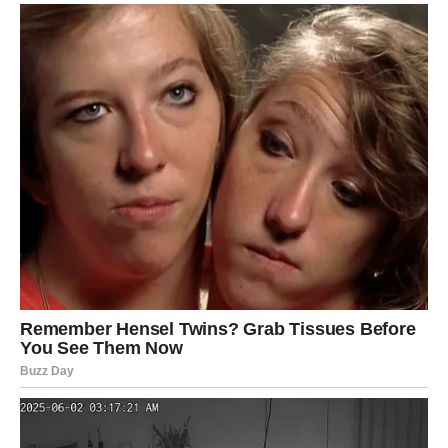
stvari.
Na poslovnom planu, moguće su prilike, razgovori ili
prilike koje vam otvaraju vrata ka napredovanju. Možda će
to biti unapređenje, nova pozicija ili čak potpuno nova
poslovna priča. U svakom slučaju – dolazi promena koja
vas vodi napred.
Važno je da verujete u sebe i da ne sumnjate u svoje
sposobnosti. Lavovi imaju prirodnu snagu da vode, da
inspirišu i da ostave trag – i sada je vreme da to pokažete.
Finansijski, dolazi poboljšanje. Možda neće sve doći
odjednom, ali ćete jasno videti da stvari idu u dobrom
pravcu.
Ovo je vaš trenutak. Iskoristite ga.