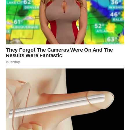
BLIZANCI – PRILIKE KOJE
DOLAZE IZ NENADANIH IZVORA
Blizanci ulaze u period u kojem se stvari dešavaju brzo,
ali uzbudljivo. Vi ste znak koji se najbolje snalazi u
promenama, i upravo to vam sada ide u korist.
Na poslovnom planu, dolaze prilike koje možda niste
očekivali. To može biti prilike, nova ideja ili kontakt koji
vam otvara vrata ka nečemu većem. Ključ je u tome da
budete otvoreni i spremni da reagujete.
Vaša komunikacija, vaša sposobnost da se povežete sa