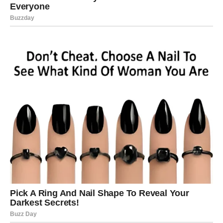
LAV – VREME DA ZABLISTATE I
POKAŽETE SVOJU VREDNOST
Lavovi su u prethodnom periodu možda osećali da daju
mnogo, a dobijaju manje nego što zaslužuju. Možda ste
ulagali trud koji nije bio dovoljno prepoznat, možda ste
čekali priliku koja nikako da dođe.
Sada se sve menja.
Dolazi period u kojem vaš rad, vaša energija i vaša
harizma dolaze u prvi plan. Ljudi počinju da primećuju
ono što ste vi oduvek znali – da imate potencijal za velike