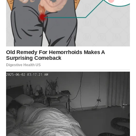
Pred vama su veoma važni i uspješni trenuci.
STRIJELAC
Nova energija donosi vam mnogo putovanja, novih ljudi i
pozitivnih promjena.
Jedna osoba mogla bi vam potpuno promijeniti pogled na
ljubav i život.
Sreća vam dolazi neočekivano
Pred vama su veoma uzbudljivi trenuci.
JARAC
Jarčevi konačno ulaze u mnogo stabilniji i sigurniji period