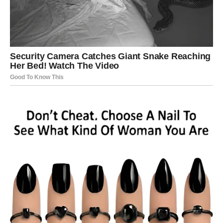
života.
Poslije mnogo rada dolazi nagrada koju ste dugo čekali.
Život vam vraća sigurnost i mir
Pred vama su veoma važni trenuci sreće.
VODOLIJA
Zvijezde vam donose neočekivane prilike i veoma
zanimljive promjene.
Jedna nova osoba ili poslovna ideja mogli bi vam potpuno
promijeniti budućnost.
Sudbina vam sprema veliko iznenađenje