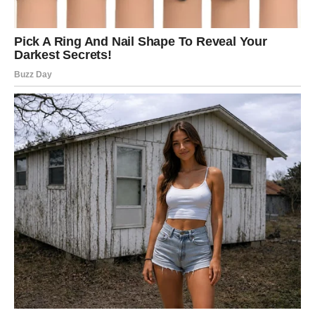
Pred vama su veoma posebni trenuci.
RIBE
Ribe ulaze u jedan od najnježnijih i najljepših perioda
života.
Ljubav, mir i osjećaj sigurnosti konačno postaju dio vaše
svakodnevice.
Duša konačno pronalazi ono što je dugo
tražila
Pred vama su trenuci puni topline i radosti.
Veliki horoskop do kraja 2026. godine donosi ogromne