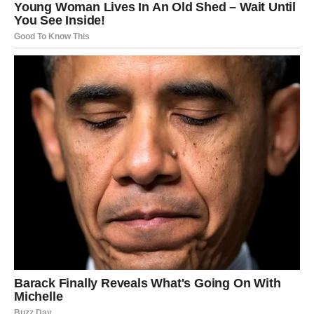
promjene svim znakovima Zodijaka, ali posebno će
blistati Rakovi koji će uživati u ljubavi i sreći, dok
Škorpijama zvijezde šalju veliko bogatstvo i finansijski
uspjeh.
Ovo je period tokom kojeg univerzum pokazuje da poslije
najtežih životnih lekcija dolazi vrijeme kada sreća, ljubav i
obilje konačno pronađu put do onih koji su ih dugo čekali.