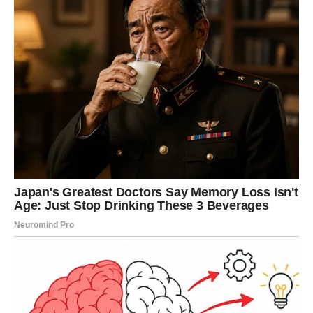
DJEVICA
Pred vama su dani tokom kojih ćete konačno pronaći
unutrašnji mir.
Jedna odluka sada može potpuno promijeniti vaš život na
bolje.
Počinje mnogo sretnije poglavlje
Pred vama su veoma posebni trenuci.
VAGA
Zvijezde vam donose veoma romantičan i sudbinski
period.