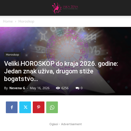
Home
Horoskop
Horoskop
Veliki HOROSKOP do kraja 2026. godine:
Jedan znak uživa, drugom stiže
bogatstvo…
By
Nevena G
-
May 16, 2026
6256
0
Oglasi - Advertisement