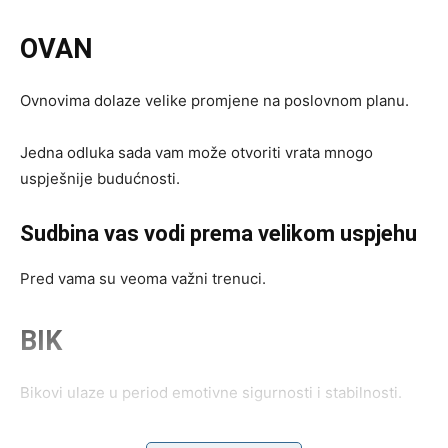
OVAN
Ovnovima dolaze velike promjene na poslovnom planu.
Jedna odluka sada vam može otvoriti vrata mnogo
uspješnije budućnosti.
Sudbina vas vodi prema velikom uspjehu
Pred vama su veoma važni trenuci.
BIK
Bikovi ulaze u period emotivne sigurnosti i stabilnosti.
Jedna osoba sada pokazuje koliko joj značite i koliko želi