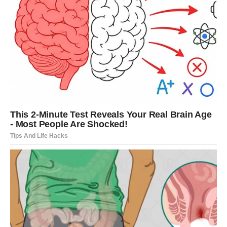
Ako ste slobodni, moguće je poznanstvo koje djeluje kao
da je zapisano u zvijezdama.
Ljubav vam mijenja život
Pred vama su trenuci koje ćete dugo pamtiti.
ŠKORPIJA
Pred vama je veliki finansijski preokret.
Sve ono što je dugo bilo neizvjesno sada konačno dolazi
na svoje mjesto.
Bogatsvo vam kuca na vrata