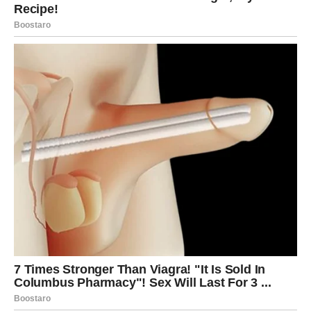
RAK
Rakovi su među najvećim ljubavnim miljenicima do kraja
2026. godine.
Poslije mnogo tuge dolazi osoba koja vam vraća vjeru da
prava ljubav ipak postoji.
Uživate u ljubavi i sreći
Pred vama su veoma nježni i sudbinski trenuci.
LAV
Lavovima dolazi veliki poslovni uspjeh i mogućnost