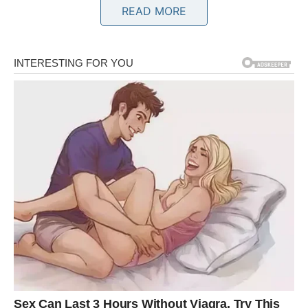
READ MORE
ozbiljnu budućnost sa vama.
Ljubav vam vraća osmijeh
Pred vama su veoma nježni i posebni trenuci.
BLIZANCI
Zvijezde vam donose neočekivane vijesti i veoma
zanimljive susrete.
Moguće je poznanstvo koje vam potpuno mijenja životni
pravac.
Ništa više neće biti isto
Pred vama su veoma uzbudljivi trenuci.