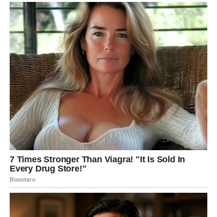
ogromne zarade.
Sve ono što ste dugo gradili sada konačno donosi
ozbiljne rezultate.
Vrijeme velikog obilja i luksuza
Pred vama su veoma uspješni mjeseci.