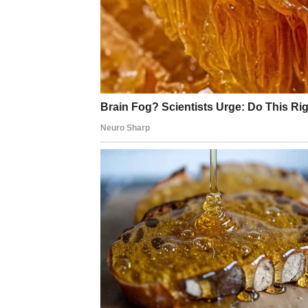
Strpljenje će biti nagrađeno.
Vrijeme radi za vas
Pred vama su lijepi trenuci.
BLIZANCI
Jedna poruka ili razgovor donose odgovore 
Mnogi planovi postaju mnogo jasniji.
Poruka zvijezda
Pažljivo slušajte ono što vam život govori.