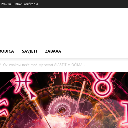
Pravila i Uslovi korištenja
RODICA
SAVJETI
ZABAVA
 Ovi znakovi neće moći vjerovati VLASTITIM OČIMA...