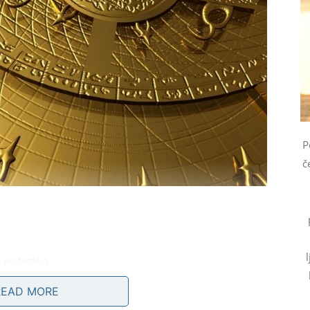
P
č
h početaka.
READ MORE
gla bi imati dugoročne pozitivne posljedice.