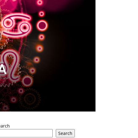
A
earch
Search