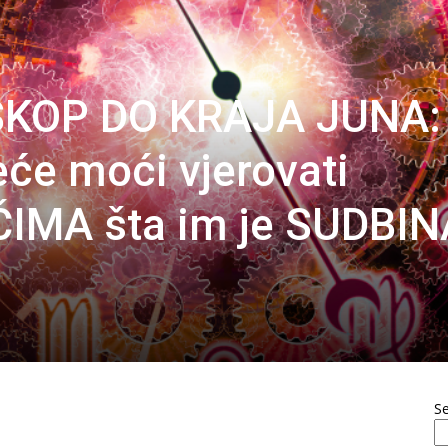
SKOP DO KRAJA JUNA:
eće moći vjerovati
IMA šta im je SUDBIN
S