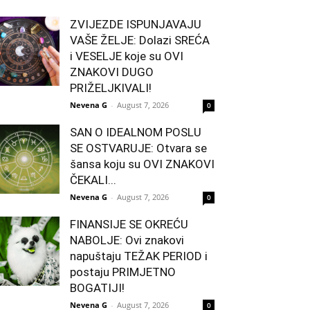
ZVIJEZDE ISPUNJAVAJU
VAŠE ŽELJE: Dolazi SREĆA
i VESELJE koje su OVI
ZNAKOVI DUGO
PRIŽELJKIVALI!
Nevena G
-
August 7, 2026
0
SAN O IDEALNOM POSLU
SE OSTVARUJE: Otvara se
šansa koju su OVI ZNAKOVI
ČEKALI...
Nevena G
-
August 7, 2026
0
FINANSIJE SE OKREĆU
NABOLJE: Ovi znakovi
napuštaju TEŽAK PERIOD i
postaju PRIMJETNO
BOGATIJI!
Nevena G
-
August 7, 2026
0