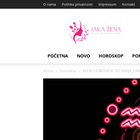
O nama
Politika privatnosti
Impressum
Kontakt
Jaka
Zena
POČETNA
NOVO
HOROSKOP
PO
Home
Horoskop
VELIKI HOROSKOP DO KRAJA JUNA: