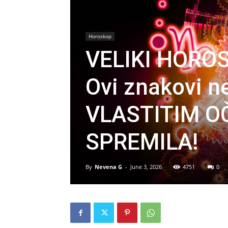
Horoskop
VELIKI HORO
Ovi znakovi n
VLASTITIM OČ
SPREMILA!
By
Nevena G
-
June 3, 2026
4751
0