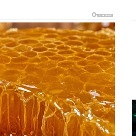
brost
dugo nedostajao.