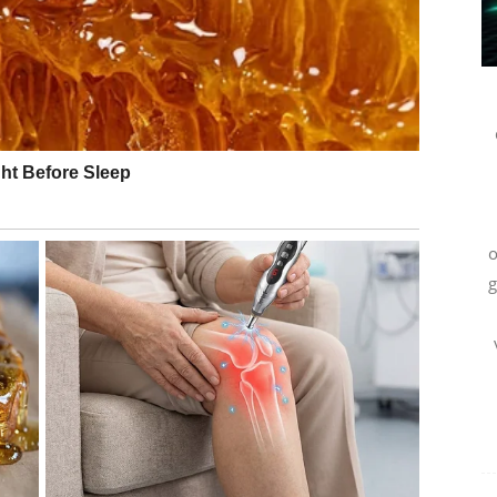
o
koje dugo tražite.
g