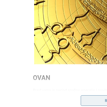
OVAN
Pred vama je period snažne energije i novi
Jedna odluka koju donesete do kraja juna mo