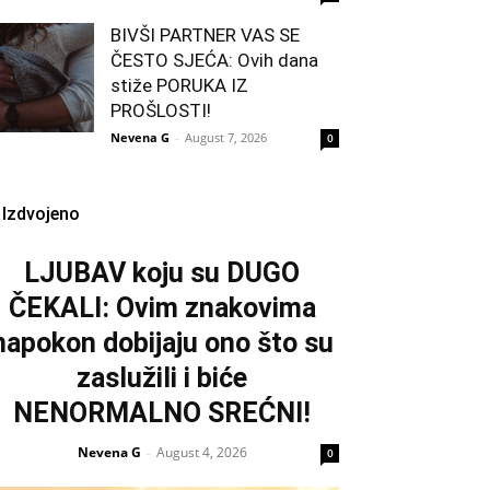
BIVŠI PARTNER VAS SE
ČESTO SJEĆA: Ovih dana
stiže PORUKA IZ
PROŠLOSTI!
Nevena G
-
August 7, 2026
0
Izdvojeno
LJUBAV koju su DUGO
ČEKALI: Ovim znakovima
napokon dobijaju ono što su
zaslužili i biće
NENORMALNO SREĆNI!
Nevena G
August 4, 2026
-
0