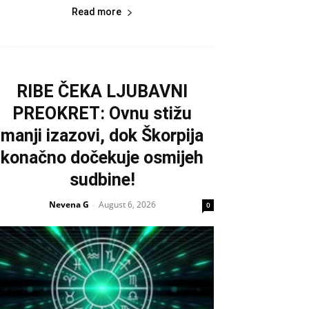
Read more
RIBE ČEKA LJUBAVNI
PREOKRET: Ovnu stižu
manji izazovi, dok Škorpija
konačno dočekuje osmijeh
sudbine!
Nevena G
August 6, 2026
-
0