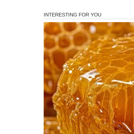
Poruka zvijezda
Vjerujte sebi više nego tuđim mišljenjima.
Napredak dolazi kroz hra
Pred vama su važni dani.
BIK
Finansijska situacija postaje stabilnija.
Očekuje vas osjećaj sigurnosti koji vam je 
Poruka zvijezda