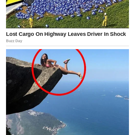
finansije posebno su naglašeni, a jedna prilika mogla bi
promijeniti mnogo toga na bolje.
Moguće su lijepe vijesti vezane za zaradu, napredovanje
ili novi projekat.
Poruka zvijezda
Ne propustite šansu koja vam dolazi.
JARAC
Šta vam donosi kraj juna?
Jarčevi će konačno vidjeti rezultate svog rada. Sve ono
što ste gradili prethodnih mjeseci počinje donositi
konkretne koristi.