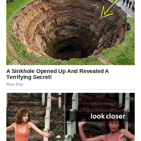
PRVI ZNAK KOJEM DOLAZI VELIKA
SREĆA
Vagama kraj juna donosi jedan od najljepših perioda ove
godine. Nakon mnogo odricanja i unutrašnjih borbi,
konačno dolazi vrijeme kada ćete osjetiti da se stvari
odvijaju u vašu korist.
Ljubavni život donosi više harmonije, a svakodnevica više
razloga za osmijeh. Mnogi pripadnici ovog znaka osjetiće
da im se vraća optimizam koji su dugo tražili.
Poruka zvijezda
Prihvatite sreću bez straha.