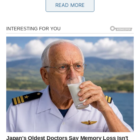
READ MORE
Šta vam donosi kraj juna?
Finansijska situacija postaje stabilnija, a jedna odluka koju
donesete sada mogla bi imati dugoročno pozitivan uticaj.
Poruka zvijezda
Ne potcjenjujte male korake naprijed.
BLIZANCI
Šta vam donosi kraj juna?
Pred vama su zanimljivi razgovori i nova poznanstva.
Jedna osoba mogla bi igrati važnu ulogu u vašoj
budućnosti.