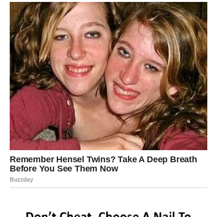
Šta vam donosi kraj juna?
Lavovima se vraća samopouzdanje. Poslovne prilike
izgledaju veoma obećavajuće, a moguće su i lijepe vijesti
vezane za finansije.
Poruka zvijezda
Vrijeme je da zablistate.
DJEVICA
Šta vam donosi kraj juna?
Djevice konačno pronalaze odgovore koje dugo traže.
Situacije koje su djelovale komplikovano sada postaju