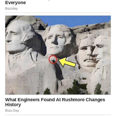
RIBE
NAJVEĆI FAVORIT ZVIJEZDA DO KRAJA
JUNA
Ribe su znak kojem zvijezde donose najviše razloga za
sreću. Već dugo osjećate da se nešto važno približava, a
sada dolazi potvrda da intuicija nije pogriješila.
Moguće su velike promjene na polju ljubavi, posla ili
ostvarenja jedne želje koju nosite u srcu. Ono što vas
očekuje donosi osjećaj olakšanja, zadovoljstva i
sigurnosti.
Mnoge Ribe će krajem juna imati osjećaj da se život
konačno kreće u pravom smjeru. Upravo zato ste znak
kojem zvijezde daju najviše razloga za optimizam.