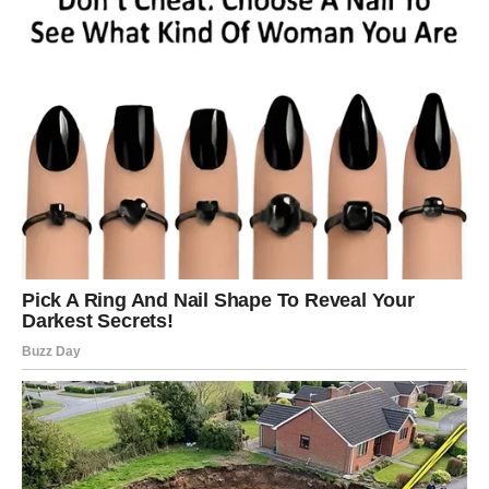
mnogo jasnije.
Poruka zvijezda
Vjerujte vlastitoj procjeni.
VAGA