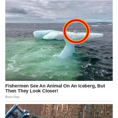
Poruka zvijezda
Ne odustajte neposredno prije ostvarenja svojih snova.
Kraj juna donosi mnogo više pozitivnih promjena nego
što mnogi očekuju. Ovo je period novih prilika, važnih
odluka i događaja koji mogu otvoriti vrata srećnijoj
budućnosti.
Najviše razloga za slavlje imaće
Ribe
, kojima dolazi
najveća životna sreća,
Strijelac
, kojem se otvaraju vrata
uspjeha i finansijskog napretka, te
Vaga
, koja konačno
ulazi u period mira i zadovoljstva.
Ponekad je dovoljno samo nekoliko dana da se promijeni
mnogo toga. Zvijezde poručuju da bi upravo kraj ovog
juna mogao donijeti takve trenutke mnogim znakovima.