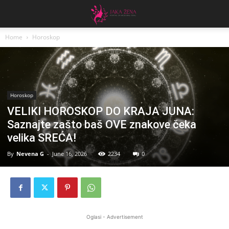
Home
Horoskop
Horoskop
VELIKI HOROSKOP DO KRAJA JUNA:
Saznajte zašto baš OVE znakove čeka
velika SREĆA!
By
Nevena G
-
June 16, 2026
2234
0
Oglasi - Advertisement