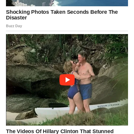
Poruka zvijezda
Nastavite istim putem.
VODOLIJA
Šta vam donosi kraj juna?
Pred vama su zanimljive promjene i neočekivane prilike.
Neka vrata koja su dugo bila zatvorena sada se otvaraju.
Poruka zvijezda
Budite otvoreni za novo.