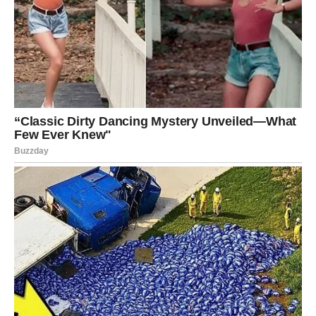
ŠKORPIJA
Šta vam donosi kraj juna?
Pred vama su važna saznanja i odluke koje će vam
pomoći da krenete naprijed.
Poruka zvijezda
Ne plašite se istine.
STRIJELAC
DRUGI ZNAK KOJEM DOLAZI VELIKA
SREĆA
Strijelčevi ulaze u period velikih mogućnosti. Posao i