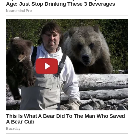
Poruka zvijezda
Slušajte pažljivo ono što vam drugi govore.
RAK
Šta vam donosi kraj juna?
Rakovima dolazi period emotivne stabilnosti. Ljubavni
odnosi postaju iskreniji, a porodične veze jače.
Poruka zvijezda
Ne skrivajte ono što osjećate.
LAV