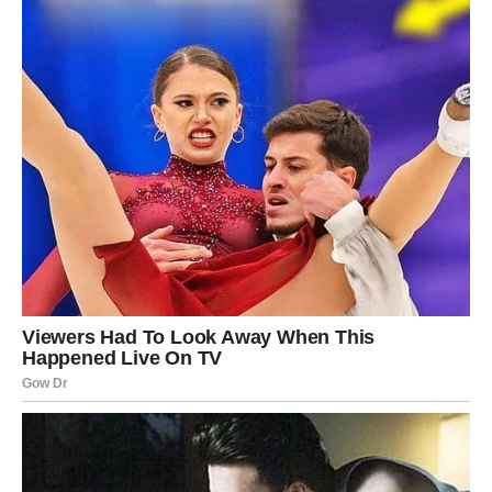
pripadnike ovog znaka. Ono što je djelovalo daleko
postaje moguće, a želje koje su dugo bile samo san sada
dobijaju priliku da postanu stvarnost.
Kraj maja 2026. donosi mnogo više od običnog završetka
jednog mjeseca. Ovo je period tokom kojeg mnogi
znakovi mogu napraviti veliki korak naprijed, ostaviti iza
sebe stare brige i otvoriti vrata novim prilikama.
Najviše razloga za osmijeh imat će
Rakovi, Lavovi i
Škorpije
, ali nijedan znak neće ostati bez prilike da
promijeni nešto nabolje. Zvijezde poručuju da je sada
pravo vrijeme da vjerujete sebi, jer sudbina priprema
iznenađenja koja bi mogla nadmašiti sva očekivanja.