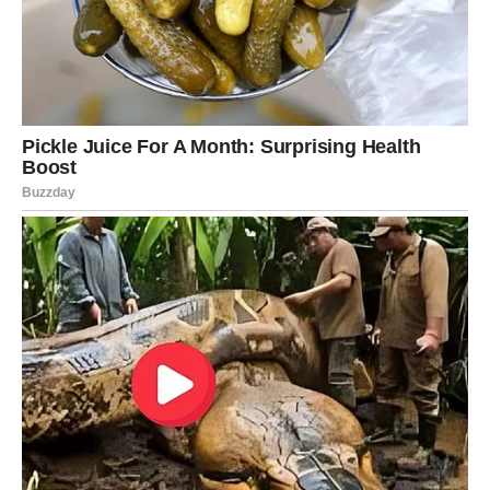
Škorpijama dolazi finansijski napredak.
Moguća je zarada, poslovna ponuda ili prilika koja
značajno popravlja vašu situaciju.
Obilje kuca na vaša vrata
Pred vama su veoma snažni trenuci.
STRIJELAC
Pred vama su dani puni optimizma i novih iskustava.
Jedna odluka mogla bi otvoriti put prema nečemu o čemu
dugo razmišljate.