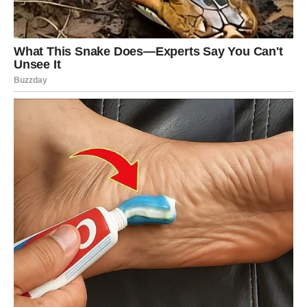
Sreća prati hrabre poteze
Pred vama su veoma pozitivni trenuci.
JARAC
Jarčevima dolazi potvrda da se trud isplati.
Rezultati rada postaju vidljivi, a osjećaj sigurnosti raste iz
dana u dan.
Nagrada za strpljenje konačno
stiže
Pred vama su veoma važni trenuci.