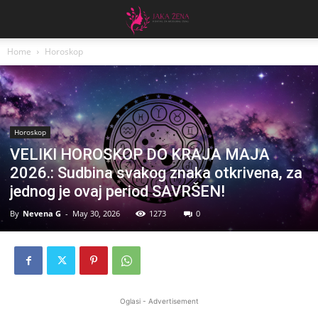
Home
Horoskop
Horoskop
VELIKI HOROSKOP DO KRAJA MAJA
2026.: Sudbina svakog znaka otkrivena, za
jednog je ovaj period SAVRŠEN!
By
Nevena G
-
May 30, 2026
1273
0
Oglasi - Advertisement