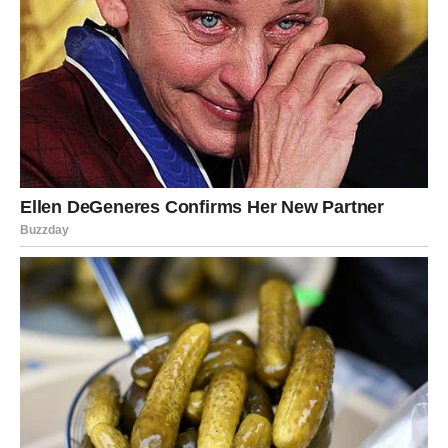
VAGA
Vage očekuju predivni trenuci na ljubavnom planu.
Nova osoba ili nova energija u postojećem odnosu donosi
vam mnogo radosti.
Srce vam ima mnogo razloga za
sreću
Pred vama su trenuci koje ćete dugo pamtiti.
ŠKORPIJA