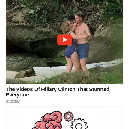
LAV
Lavovima zvijezde donose uspjeh i priznanje.
Sve ono što ste gradili tokom prethodnih mjeseci sada
počinje davati vidljive rezultate.
Vrijeme je da zablistate punim
sjajem
Pred vama su veoma uspješni dani.
DJEVICA
Pred vama je period tokom kojeg ćete konačno pronaći