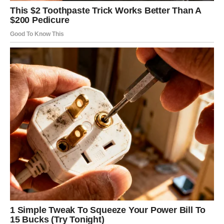
VODOLIJA
Vodolijama kraj maja donosi velika iznenađenja.
Neočekivan susret ili vijest mogli bi promijeniti vaše
planove za naredni period.
Sudbina vam sprema nešto
posebno
Pred vama su veoma uzbudljivi trenuci.
RIBE
Ribe ulaze u period emotivne ravnoteže i mira.