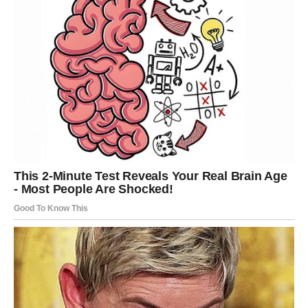
odgovore na važna pitanja.
Mnoge dileme koje su vas mučile polako nestaju.
Jasnoća vam donosi unutrašnji
mir
Pred vama su veoma važni trenuci.