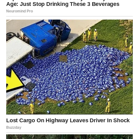
niste ni primjećivali
Pred vama su veoma uzbudljivi trenuci.
RAK
Rakovi ulaze u jedan od najljepših perioda ovog proljeća.
Ljubavne želje postaju bliže ostvarenju, a podrška dragih
ljudi daje vam dodatnu snagu.
Sreća vam dolazi iz više pravaca
odjednom
Pred vama su veoma emotivni trenuci.