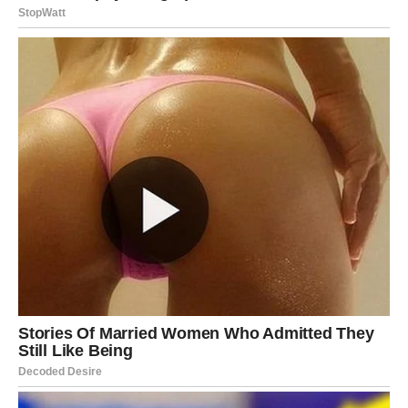
Ljudi koje volite bit će vaš najveći oslonac i izvor sreće.
Duša pronalazi ono što joj je
nedostajalo
Pred vama su veoma nježni trenuci.
ZNAK KOJEM JE KRAJ MAJA
GOTOVO SAVRŠEN
Ako postoji znak kojem zvijezde posebno otvaraju vrata
sreće do kraja maja 2026. godine, onda je to
Rak
.
Ljubav, podrška, lijepe vijesti i osjećaj da se stvari
konačno slažu na pravo mjesto pratit će mnoge