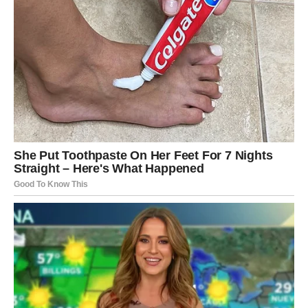
period.
Ako ste slobodni, moguće je poznanstvo koje djeluje kao
da je zapisano u zvijezdama.
Ljubav vam mijenja život iz korijena
Pred vama su trenuci koje ćete dugo pamtiti.
ŠKORPIJA
Pred vama je veliki finansijski preokret.
Sve ono što je dugo bilo blokirano sada konačno dolazi
na svoje mjesto.
Sudbina vam vraća ono što zaslužujete