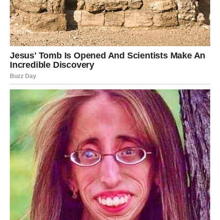
Jarčevi konačno ulaze u mnogo stabilniji i sretniji period
života.
Poslije mnogo rada i odricanja dolazi osjećaj sigurnosti i
velikog zadovoljstva.
Život vam vraća ravnotežu i mir
Pred vama su veoma važni trenuci sreće.
VODOLIJA
Zvijezde vam donose neočekivane prilike i veoma
zanimljive promjene.
Jedna osoba ili poslovna ideja mogli bi vam potpuno
promijeniti budućnost.