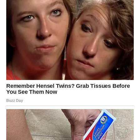
Počinje mnogo sretnije poglavlje života
Pred vama su veoma posebni trenuci.
VAGA
Zvijezde vam donose veoma romantičan i sudbinski