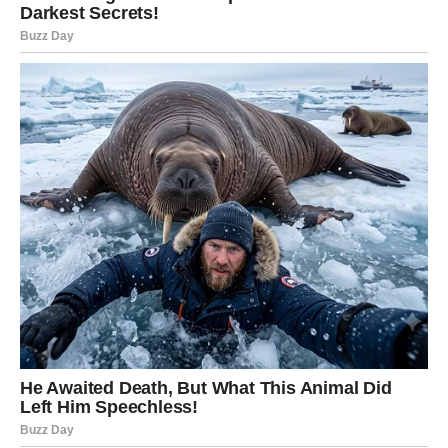
Pred vama su veoma uzbudljivi trenuci.
RAK
Rakovi su među najvećim miljenicima sudbine do kraja
maja.
Poslije mnogo tuge dolazi događaj koji vam vraća vjeru da
sreća ipak postoji.
Sudbina vam donosi ono što ste dugo
čekali
Pred vama su veoma nježni i sudbinski trenuci.
LAV