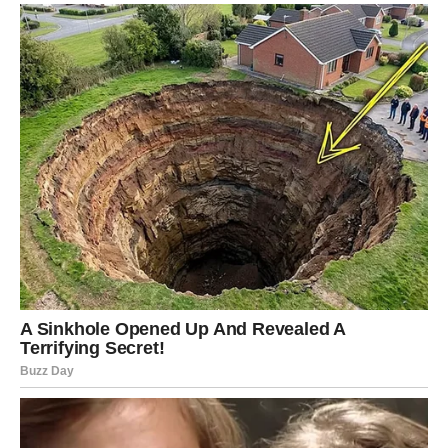
Lavovima dolazi veliki poslovni i finansijski uspjeh.
Sve ono što ste dugo gradili sada konačno počinje
donositi ozbiljan novac i priznanje.
Vrijeme velikog obilja i uspjeha
Pred vama su veoma uspješni dani.
DJEVICA
Pred vama su dani tokom kojih ćete konačno osjetiti
veliko olakšanje.
Jedna odluka ili razgovor donose vam mnogo više mira i
sigurnosti.