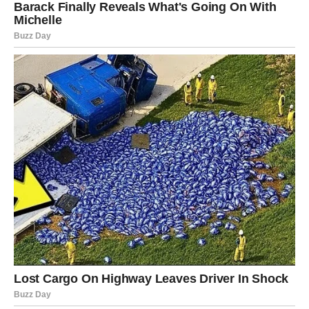
Veliki horoskop do kraja maja pokazuje da mnoge
znakove Zodijaka očekuju sreća, ljubav i uspjeh, ali
posebno će blistati Rakovi, Lavovi i Vage kojima zvijezde
šalju prilike koje bi im mogle potpuno promijeniti život.
Ovo je period tokom kojeg univerzum pokazuje da poslije
svake teške faze uvijek dolazi vrijeme kada konačno
dobijemo ono što iskreno zaslužujemo.