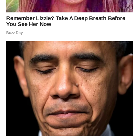
Veliko iznenađenje ulazi u vaš život
Pred vama su veoma posebni trenuci.
RIBE
Ribe ulaze u jedan od najnježnijih i najljepših perioda
života.
Ljubav, sigurnost i osjećaj unutrašnje ravnoteže konačno
postaju dio vaše svakodnevice.
Duša konačno pronalazi ono što je dugo
tražila
Pred vama su trenuci puni topline i sreće.