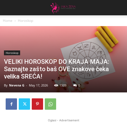
Home
Horoskop
Horoskop
VELIKI HOROSKOP DO KRAJA MAJA:
Saznajte zašto baš OVE znakove čeka
velika SREĆA!
By
Nevena G
-
May 17, 2026
1509
0
Oglasi - Advertisement