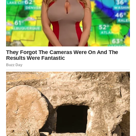
Pred vama su veoma snažni i uspješni trenuci.
STRIJELAC
Nova energija donosi vam spontane događaje i mnogo
pozitivnih emocija.
Jedna osoba vraća vam vjeru da život može biti mnogo
ljepši nego prije.
Sreća vam dolazi neočekivano
Pred vama su veoma uzbudljivi trenuci.
JARAC