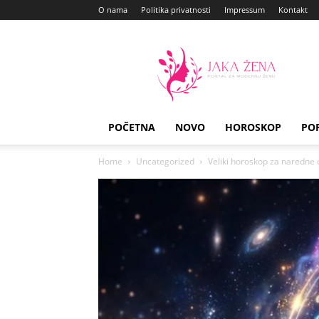
O nama
Politika privatnosti
Impressum
Kontakt
Jaka
Zena
POČETNA
NOVO
HOROSKOP
PO
Home
Uncategorized
Veliki horoskop za naredne