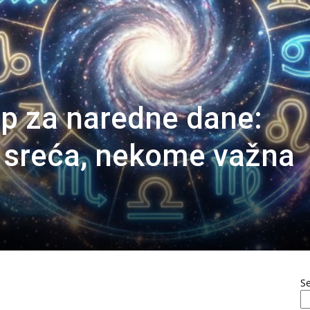
op za naredne dane:
 sreća, nekome važna
S