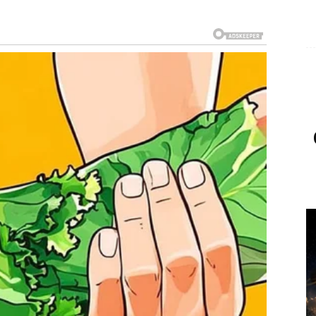
riliku da pokažu svoju snagu i odlučnost. Naredni dani
sete važnu odluku vezanu za posao ili lični život.
tuicija će vam pomoći da izaberete pravi put. Na
 osobe koja vam je već neko vreme u mislima.
ima. Situacija koja vas je opterećivala počinje da se