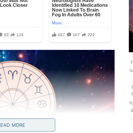
P
s
v
d
READ MORE