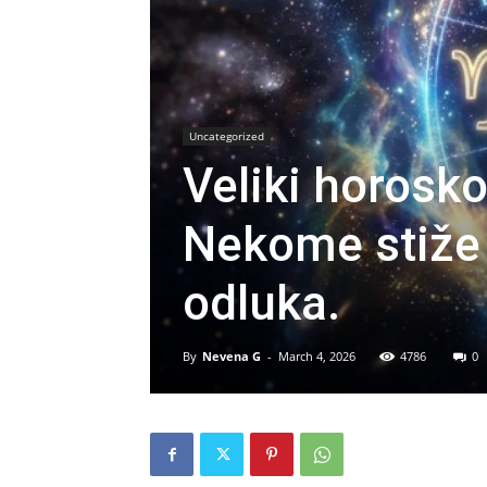
Uncategorized
Veliki horosk
Nekome stiže
odluka.
By
Nevena G
-
March 4, 2026
4786
0