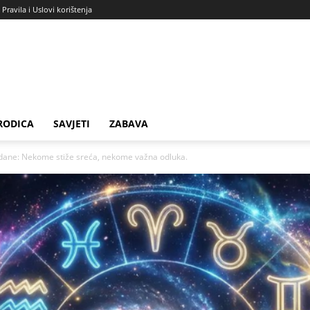
Pravila i Uslovi korištenja
RODICA
SAVJETI
ZABAVA
 dane: Nekome stiže sreća, nekome važna odluka.