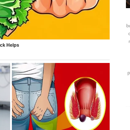
ili posao. Na ljubavnom planu neko može pokazati
.
b
bilnosti i sigurnosti.
re i nove informacije. Neko iz vašeg okruženja može
p
meniti vaš plan za budućnost.
 ili susret sa osobom koju niste očekivali.