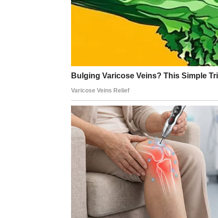
Moguće su dobre vesti vezane za finansije 
interesovanje za vas na veoma iskren način
Ovo je period u kojem možete osetiti više sta
BLIZANCI
Blizanci mogu očekivati zanimljive razgovo
vam ponuditi ideju ili priliku koja može pro
U ljubavi je moguće iznenađenje kroz poruku
Važno je da ne donosite odluke na brzinu.
RAK