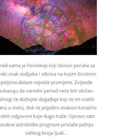
red vama je horoskop koji donosi poruke za
vaki znak zodijaka i otkriva na kojim životnim
poljima dolaze najveće promjene. Zvijezde
pokazuju da naredni period neće biti običan.
Mnogi će doživjeti događaje koji će im vratiti
jeru u sreću, dok će pojedini znakovi konačno
obiti odgovore koje dugo traže. Upravo zato
ovakve astrološke prognoze privlače pažnju
velikog broja ljudi...