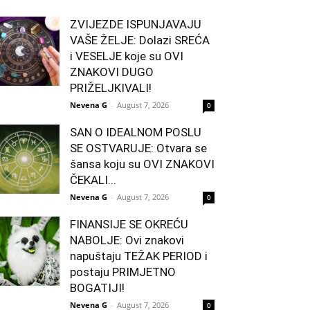
ZVIJEZDE ISPUNJAVAJU
VAŠE ŽELJE: Dolazi SREĆA
i VESELJE koje su OVI
ZNAKOVI DUGO
PRIŽELJKIVALI!
Nevena G
-
August 7, 2026
0
SAN O IDEALNOM POSLU
SE OSTVARUJE: Otvara se
šansa koju su OVI ZNAKOVI
ČEKALI...
Nevena G
-
August 7, 2026
0
FINANSIJE SE OKREĆU
NABOLJE: Ovi znakovi
napuštaju TEŽAK PERIOD i
postaju PRIMJETNO
BOGATIJI!
Nevena G
-
August 7, 2026
0