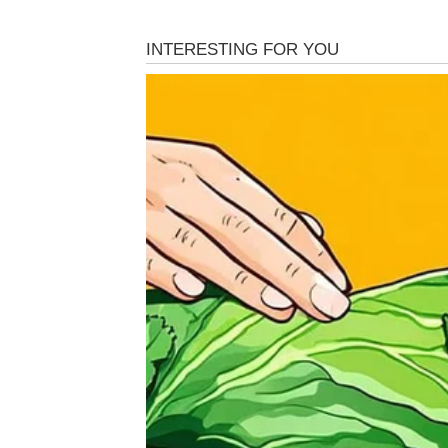
OVAN
Ovnovi ulaze u period u kojem mogu dobiti p
donose situaciju u kojoj ćete morati da done
Možda ćete se naći između dve opcije, ali in
emotivnom planu moguće je iznenađenje od
BIK
Bikovi mogu osetiti olakšanje u narednim dan
rešava.