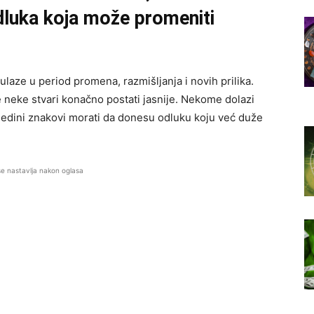
dluka koja može promeniti
aze u period promena, razmišljanja i novih prilika.
 neke stvari konačno postati jasnije. Nekome dolazi
edini znakovi morati da donesu odluku koju već duže
se nastavlja nakon oglasa