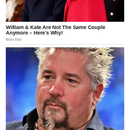
JARAC
Vijest koja dolazi
Jedna osoba ili događaj donosi vam potvrdu da ste bili na
pravom putu.
Kako utiče na vas?
Dobijate dodatnu motivaciju za naredne korake.
VODOLIJA
Vijest koja dolazi