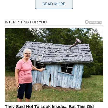
Kako utiče na vas?
READ MORE
Planovi se mijenjaju, ali u vašu korist.
BIK
Vijest koja dolazi
Jedna finansijska informacija donosi veliko olakšanje.
Kako utiče na vas?
Dobijate više sigurnosti i mira.
BLIZANCI