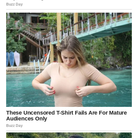
ostavlja bez daha jeste činjenica da dolazi mnogo brže
nego što ste mislili. U jednom trenutku mogli biste
shvatiti da se budućnost koju ste zamišljali potpuno
mijenja – i to na mnogo ljepši način.
Kako utiče na vas?
Otvaraju se vrata novog poglavlja koje donosi više sreće,
optimizma i prilika nego prethodni period.
Pred mnogim znakovima nalaze se vijesti koje donose
promjene, odgovore i potpuno nove pravce. Ono što
danas djeluje kao obična informacija sutra bi moglo
postati početak nečeg veoma važnog.
Posebno se izdvajaju
Ribe, Strijelac i Vaga
, kojima dolaze
najvažnija saznanja, najveća iznenađenja i promjene koje