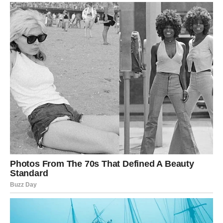
Osjećate veliko olakšanje.
LAV
Vijest koja dolazi
Pred vama je saznanje koje otvara novu poslovnu ili
životnu priliku.
Kako utiče na vas?
Mijenjate planove i krećete hrabrije naprijed.
DJEVICA
Vijest koja dolazi