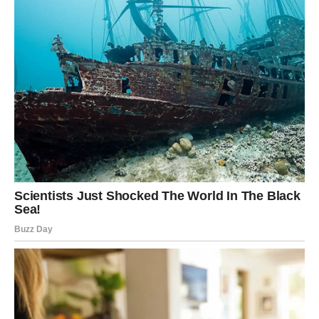
Odgovor koji dugo čekate konačno stiže.
Kako utiče na vas?
Nestaje dio neizvjesnosti koji vas je opterećivao.
VAGA
Vijest koja dolazi
Ljubavna situacija dobija potpuno novi pravac. Neko
otkriva svoje emocije.
Kako utiče na vas?
Planovi koje ste imali mogli bi se značajno promijeniti.