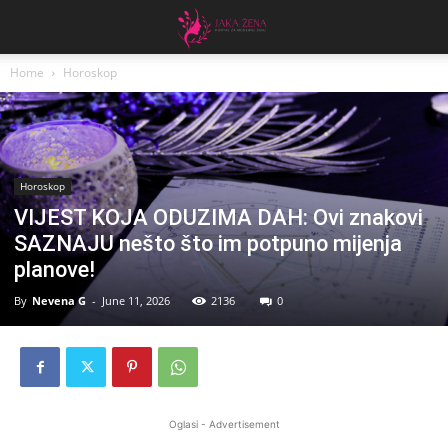
Home
Horoskop
Horoskop
VIJEST KOJA ODUZIMA DAH: Ovi znakovi
SAZNAJU nešto što im potpuno mijenja
planove!
By
Nevena G
-
June 11, 2026
2136
0
Oglasi - Advertisement