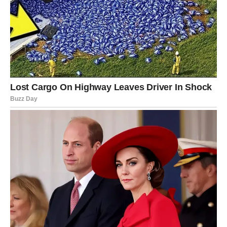
Kako utiče na vas?
Konačno znate kome možete vjerovati.
STRIJELAC
Vijest koja dolazi
Strijelac je među znakovima kojima dolazi najvažnija
vijest u narednom periodu. Moguće je saznanje vezano
za posao, novac ili veliku priliku koja se pojavljuje
iznenada.
Kako utiče na vas?
Mnogi planovi se mijenjaju jer pred vama stoji mnogo
bolja opcija od one koju ste do sada razmatrali.