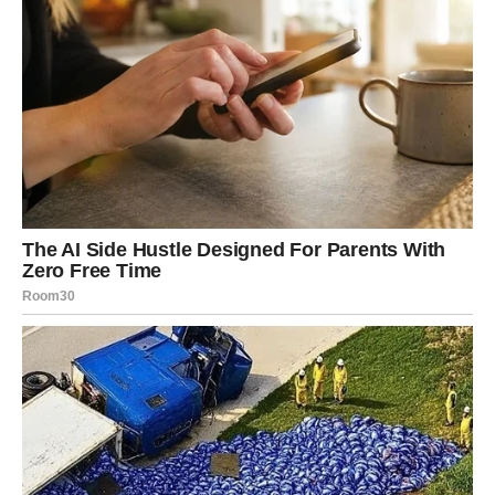
ŠKORPIJA
Vijest koja dolazi
Jedna istina izlazi na vidjelo i daje vam odgovore koje
dugo tražite.