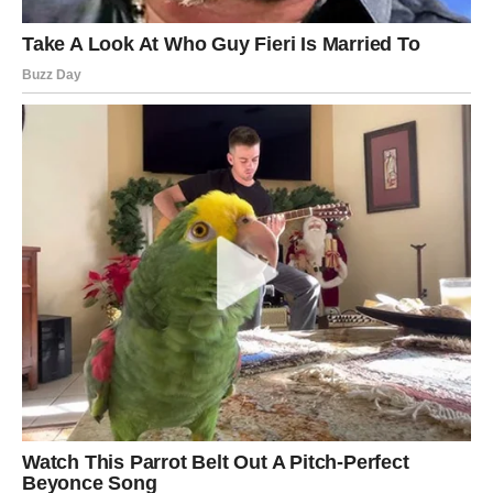
Neočekivana informacija otvara vrata novoj mogućnosti.
Kako utiče na vas?
Počinjete razmišljati o promjeni koju ranije niste planirali.
RIBE
Vijest koja dolazi
Ribe su znak kojem zvijezde donose vijest koja najviše
iznenađuje. Već neko vrijeme osjećate da se nešto
sprema, ali ne možete pretpostaviti iz kojeg pravca
dolazi.
Moguće je saznanje vezano za ljubav, posao ili jednu
želju koju ste gotovo prestali očekivati. Ono što vas