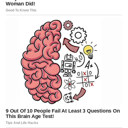
Vijest koja dolazi
Neočekivana poruka od osobe koju niste očekivali mogla
bi vas potpuno iznenaditi.
Kako utiče na vas?
Počinjete drugačije gledati na jednu važnu situaciju.
RAK
Vijest koja dolazi
Rakovi dobijaju potvrdu da su njihove sumnje ili osjećaji
bili opravdani.
Kako utiče na vas?