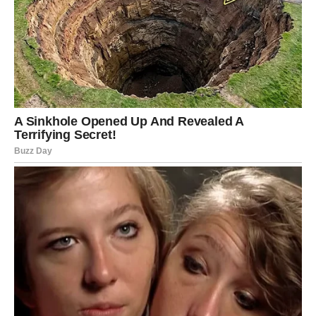
ŠKORPIJA
Šta vam se otkriva?
Jedna osoba mogla bi pokazati svoje pravo lice. To će
vam pomoći da donesete važnu odluku.
Poruka zvijezda
Intuicija vas neće prevariti.
STRIJELAC
VELIKO OTKRIĆE MIJENJA VAŠ POGLED
NA BUDUĆNOST
Strijelčevi ulaze u vikend tokom kojeg će saznati nešto