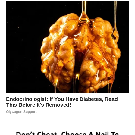
značite.
Ono što ćete saznati moglo bi vam vratiti osmijeh na lice.
Poruka zvijezda
Otvorite srce istini.
LAV
Šta vam se otkriva?
Lavovima dolazi potvrda da su na pravom putu. Jedna
situacija postaje mnogo jasnija.
Poruka zvijezda