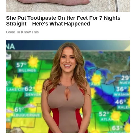
Poruka zvijezda
Ponosite se svojim uspjesima.
VODOLIJA
Šta vam se otkriva?
Neočekivan susret mogao bi vam donijeti odgovore koje
niste ni tražili.
Poruka zvijezda
Ne ignorišite znakove sudbine.
RIBE