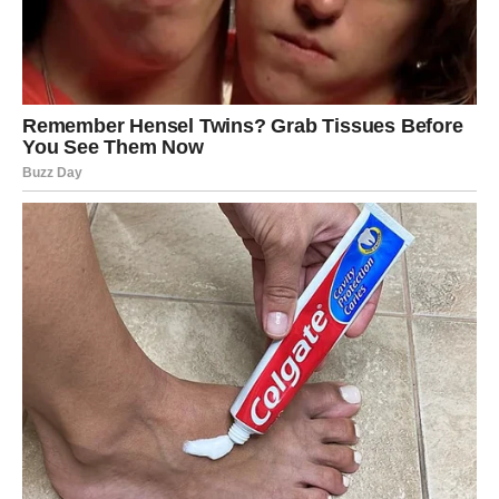
veoma važno. Moguća je poslovna vijest, finansijska
prilika ili razgovor koji vam otvara potpuno novu
perspektivu.
Ono što dolazi donosi optimizam i vjeru u bolje dane.
Poruka zvijezda
Budite spremni prihvatiti promjene.
JARAC
Šta vam se otkriva?
Jarčevi će dobiti potvrdu da se njihov trud isplatio. Pred
vama su dani zadovoljstva.