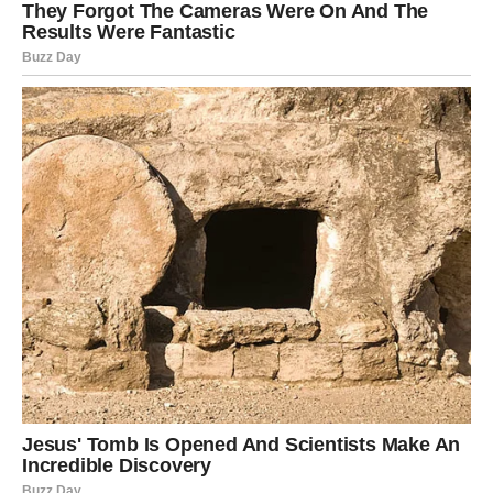
NAJVEĆE OTKRIĆE STIŽE UPRAVO
VAMA
Ribe su znak kojem zvijezde ovog vikenda najviše
otkrivaju. Već neko vrijeme osjećate da nešto važno
dolazi, a sada ćete konačno dobiti potvrdu svojih
razmisljanja.
Moguće je saznanje vezano za ljubav, posao ili jednu
osobu koja igra važnu ulogu u vašem životu. Ono što ćete
otkriti moglo bi vam pomoći da donesete odluku koja
mijenja mnogo toga nabolje.
Poruka zvijezda
Vjerujte onome što vam srce govori.