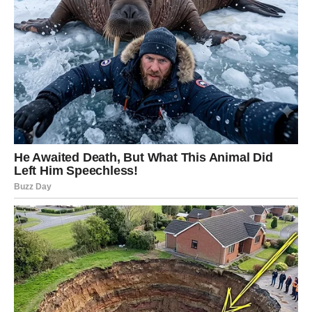
Poruka zvijezda
Ne plašite se istine.
VAGA
Šta vam se otkriva?
Pred vama su lijepe vijesti i saznanja koja donose
unutrašnji mir.
Poruka zvijezda
Prihvatite ono što dolazi.