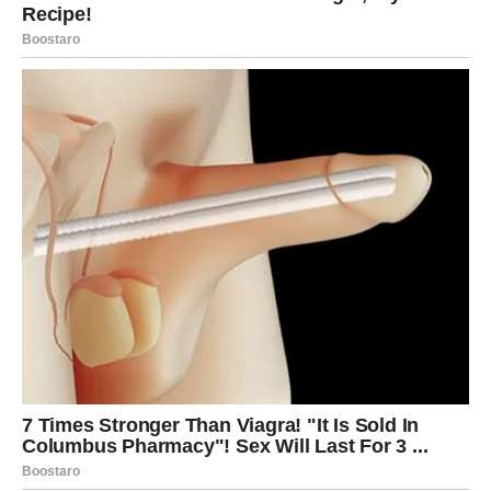
Šta vam se otkriva?
Pred vama je vikend pun zanimljivih susreta i
neočekivanih saznanja.
Poruka zvijezda
Ne zanemarujte detalje.
RAK
ISTINA O LJUBAVI KONAČNO IZLAZI NA
VIDJELO
Rakovi su među znakovima kojima vikend donosi najveća
emotivna otkrića. Moguće je priznanje osjećanja, važan
razgovor ili saznanje koje vam pokazuje koliko nekome