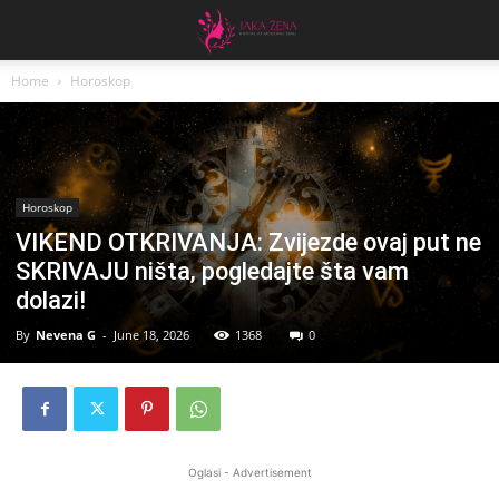
Home
Horoskop
Horoskop
VIKEND OTKRIVANJA: Zvijezde ovaj put ne
SKRIVAJU ništa, pogledajte šta vam
dolazi!
By
Nevena G
-
June 18, 2026
1368
0
Oglasi - Advertisement