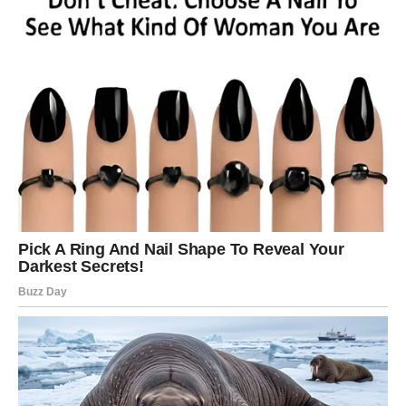
Vjerujte svom osjećaju.
DJEVICA
Šta vam se otkriva?
Djevice konačno dobijaju odgovor koji dugo čekaju.
Jedna dilema odlazi u prošlost.