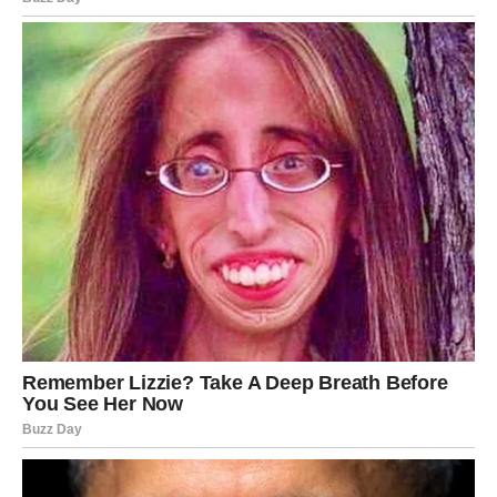
Ovaj vikend donosi istinu, odgovore i saznanja koja mnogi
znakovi dugo čekaju. Neke informacije donijeće
olakšanje, neke radost, a neke potpuno novu perspektivu.
Najviše razloga za zadovoljstvo imaće
Ribe
, kojima dolazi
veliko otkriće,
Strijelac
, kojem se otvaraju nova vrata
budućnosti, te
Rakovi
, koji konačno saznaju istinu o
emocijama koje ih okružuju.
Zvijezde poručuju da je pred vama vikend tokom kojeg
maske padaju, a istina izlazi na vidjelo. Za neke znakove
upravo to će biti početak mnogo sretnijeg poglavlja
života.