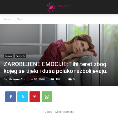
Home
Novo
Novo
Savjeti
ZAROBLJENE EMOCIJE: Tihi teret zbog
kojeg se tijelo i duša polako razbolijevaju.
By
Nevena G
-
June 10, 2026
1091
0
Oglasi - Advertisement