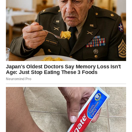
“Dobro sam”, iako nije bio dobro?
Koliko puta ste i sami izgovorili te riječi dok ste osjećali
sasvim suprotno?
Pretvaranje zahtijeva ogromnu količinu energije. Kada
čovjek dugo glumi da je dobro, iscrpljuje i tijelo i duh.
Zato je važno biti iskren prema sebi. Priznati da boli.
Priznati da ste tužni, ljuti ili razočarani. To nije slabost. To
je prvi korak prema ozdravljenju.
Oprost nije poklon drugima, već
sebi
Mnoge zarobljene emocije nastaju zbog ljudi koji su nas
povrijedili. Nosimo ljutnju godinama, vraćamo se starim