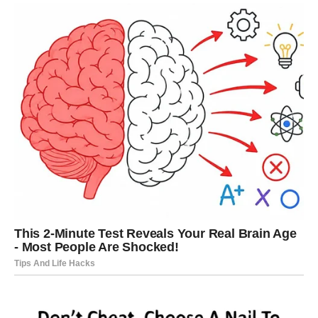
Kada duša traži pomoć
Postoje trenuci kada duša više ne može nositi teret sama.
Tada se javljaju osjećaji praznine, bezvoljnosti i gubitka
životne radosti.