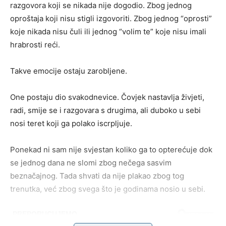
razgovora koji se nikada nije dogodio. Zbog jednog
oproštaja koji nisu stigli izgovoriti. Zbog jednog “oprosti”
koje nikada nisu čuli ili jednog “volim te” koje nisu imali
hrabrosti reći.
Takve emocije ostaju zarobljene.
One postaju dio svakodnevice. Čovjek nastavlja živjeti,
radi, smije se i razgovara s drugima, ali duboko u sebi
nosi teret koji ga polako iscrpljuje.
Ponekad ni sam nije svjestan koliko ga to opterećuje dok
se jednog dana ne slomi zbog nečega sasvim
beznačajnog. Tada shvati da nije plakao zbog tog
trenutka, već zbog svega što je godinama nosio u sebi.