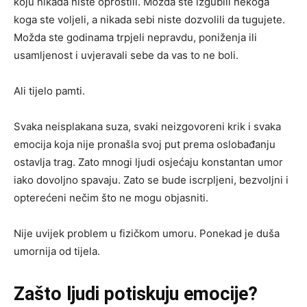
koju nikada niste oprostili. Možda ste izgubili nekoga
koga ste voljeli, a nikada sebi niste dozvolili da tugujete.
Možda ste godinama trpjeli nepravdu, poniženja ili
usamljenost i uvjeravali sebe da vas to ne boli.
Ali tijelo pamti.
Svaka neisplakana suza, svaki neizgovoreni krik i svaka
emocija koja nije pronašla svoj put prema oslobađanju
ostavlja trag. Zato mnogi ljudi osjećaju konstantan umor
iako dovoljno spavaju. Zato se bude iscrpljeni, bezvoljni i
opterećeni nečim što ne mogu objasniti.
Nije uvijek problem u fizičkom umoru. Ponekad je duša
umornija od tijela.
Zašto ljudi potiskuju emocije?