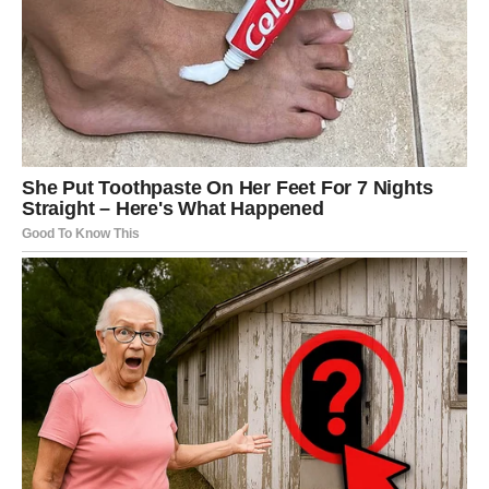
događajima i iznova proživljavamo iste rane.
Ali istina je da takav teret najviše šteti nama.
Oprost ne znači da odobravamo ono što se dogodilo. Ne
znači da zaboravljamo. Oprost znači da odlučujemo
prestati nositi ono što nas uništava.
Ponekad osoba koja nas je povrijedila već odavno živi
svoj život, dok mi i dalje nosimo posljedice onoga što je
učinila.
Zato je oslobađanje od gorčine jedan od najvažnijih
koraka prema unutrašnjem miru.
Suze nisu znak slabosti