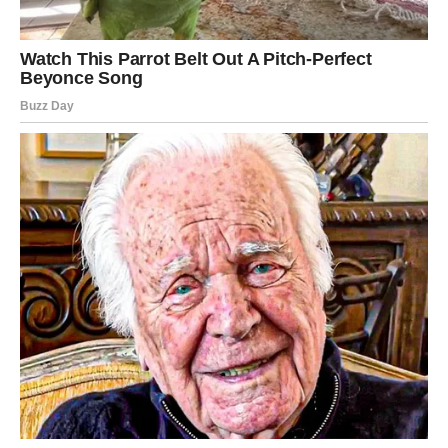
Kako osloboditi zarobljene
emocije?
Prvi korak je prihvatiti da postoje.
Ne bježite od svojih osjećaja. Nemojte ih osuđivati. Dajte
sebi pravo da osjećate.
Razgovarajte s nekim kome vjerujete. Pišite svoje misli.
Prošetajte prirodom. Plačite ako osjećate potrebu. Molite
se ako vam to donosi mir.
Sve što vam pomaže da izbacite emocije iz sebe korak je
prema unutrašnjem ozdravljenju.
Važno je shvatiti da ne morate nositi sve sami.