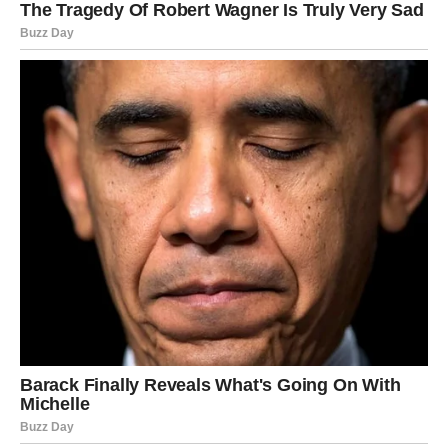
Zarobljene emocije su poput kamenja koje nosimo u srcu.
U početku nam se čine lagane, ali kako godine prolaze,
postaju sve teže. Opterećuju naše misli, odnose, tijelo i
dušu.
Život je prekratak da bismo ga proveli noseći bol koju
nikada nismo pokušali izliječiti.