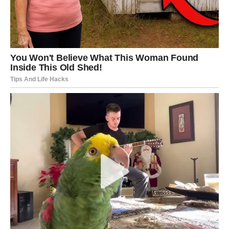
Društvo često veliča ljude koji sve mogu podnijeti bez
emocija. Međutim, istinski jaki ljudi nisu oni koji nikada ne
plaču.
Istinski jaki ljudi su oni koji imaju hrabrosti suočiti se sa
svojim emocijama.
Suze nisu neprijatelj. One su prirodan način na koji tijelo
oslobađa nagomilanu bol. Nakon iskrenog plača mnogi
ljudi osjećaju olakšanje upravo zato što su dopustili
emocijama da izađu.
Nema ništa loše u tome da ponekad budete slomljeni.
Loše je samo ostati zarobljen u boli bez pokušaja da
pronađete put prema svjetlu.