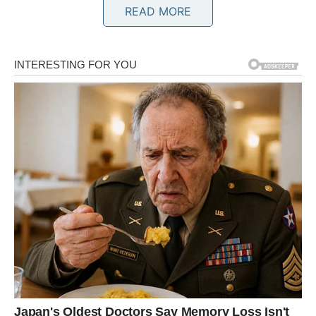
READ MORE
Kada se vežeš za njega, kada mu otvoriš srce, kada mu
pokažeš svoje slabosti, strahove i snove, tada polako
počinje skidati masku koju je nosio od prvog dana.
Promjene u početku nisu velike i zato ih mnoge žene ne
primijete. To je možda samo jedna kritika upućena kroz
šalu. Možda jedna rečenica koja te zaboli, ali je brzo
zaboraviš. Možda jedno poređenje sa drugom ženom ili
jedna primjedba na nešto što si uradila. Ništa strašno,
pomisliš.
Ali onda toga bude sve više.
Počinješ primjećivati da te često ispravlja, da umanjuje
tvoje uspjehe, da ignoriše tvoje osjećaje i da uvijek
pronađe način da pokaže kako nisi dovoljno dobra,