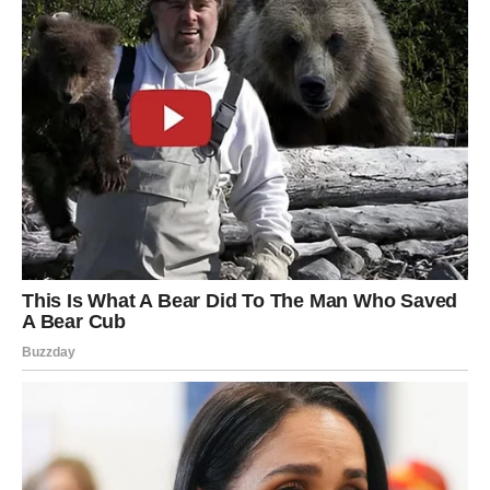
Jer žena koja vjeruje u sebe ne može se lako kontrolisati.
Zato manipulator prvo uništi njeno samopouzdanje, a tek
onda pokušava da upravlja njenim životom.
Mnoge žene ostaju pored takvih muškaraca jer se nadaju
da će se jednog dana promijeniti. Uvjeravaju sebe da je
samo pod stresom, da prolazi kroz težak period, da nije
mislio ono što je rekao ili da će jednog dana ponovo
postati čovjek kakav je bio na početku njihove veze.