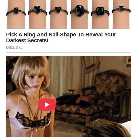
Prava ljubav ne traži da se odrekneš sebe kako bi
zadržala nekoga pored sebe.
Zato, ženo, ako osjećaš da te neko svakim danom čini
manjom nego što jesi, ako se pored njega osjećaš
iscrpljeno, nesigurno i nevoljeno, ako si zaboravila kada
si se posljednji put iskreno nasmijala bez straha da će ti
neko pokvariti taj trenutak, možda je vrijeme da sebi
postaviš jedno važno pitanje:
Da li je to zaista ljubav ili samo navika da trpiš ono što
nikada nisi smjela trpjeti?
Jer postoje odlasci koji nisu poraz.
Postoje rastanci koji nisu kraj.