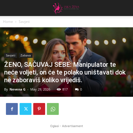
Home
Savjeti
Savjeti
Zabava
ŽENO, SAČUVAJ SEBE: Manipulator te
neće voljeti, on će te polako uništavati dok
ne zaboraviš koliko vrijediš.
By
Nevena G
-
May 29, 2026
817
0
Oglasi - Advertisement