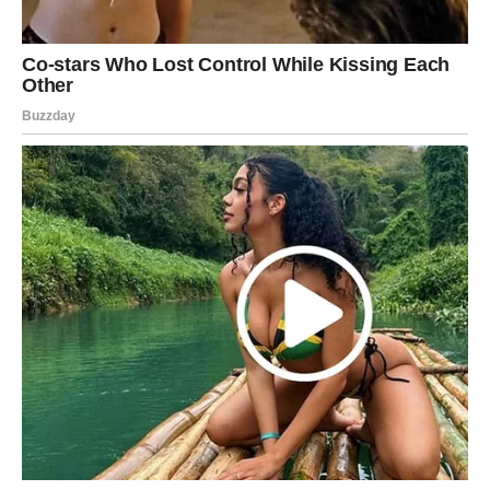
Postoje vrata koja moraš zatvoriti kako bi konačno mogla
otvoriti ona iza kojih te čeka mir.
Jednog dana ćeš pogledati unazad i shvatiti da nisi
izgubila čovjeka koji te volio.
Izgubila si osobu koja nije znala da cijeni ono što je imala.
A pronašla si sebe.
Pronašla si svoju snagu.
Pronašla si svoj mir.
I upravo tada ćeš shvatiti da je najveći čin ljubavi koji
žena može učiniti za sebe ponekad upravo odlazak od
osobe koja je stalno pokušavala da je uvjeri da ne vrijedi
dovoljno.