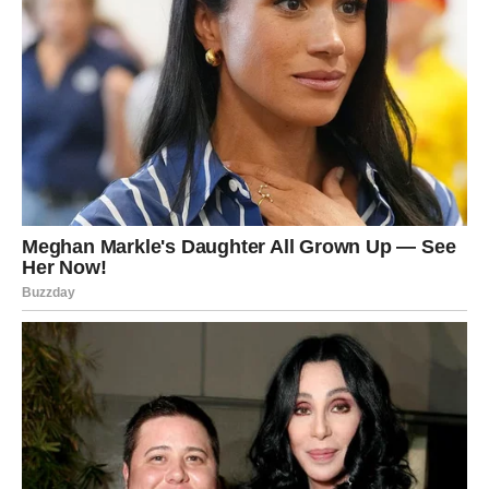
Ali istina je često mnogo bolnija.
Onaj čovjek sa početka priče vrlo često nije bio njegovo
pravo lice.
To je bila slika koju je stvorio kako bi osvojio tvoje srce.
Zato toliko žena godinama čeka da se vrati osoba koja
zapravo nikada nije ni postojala.
Dok čekaju njegovu promjenu, prolaze godine.
Godine pune suza, razočaranja, nesigurnosti i osjećaja da
nikada nisu dovoljno dobre.
Godine tokom kojih zaboravljaju svoje snove, zanemaruju
svoje potrebe i stavljaju sebe na posljednje mjesto.