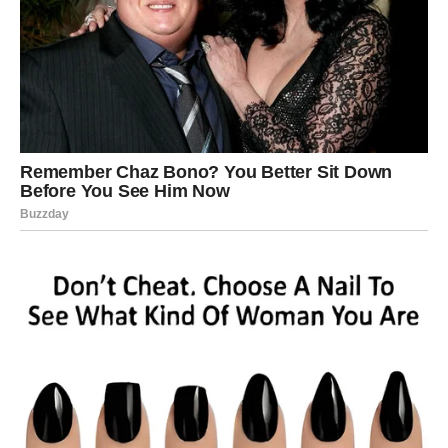
A nijedna ljubav ne bi smjela da traži od žene da izgubi
samu sebe.
Ljubav ne bi smjela da te natjera da stalno hodaš na
prstima kako nekoga ne bi naljutila.
Ljubav ne bi smjela da te tjera da sumnjaš u vlastitu
vrijednost.
Ljubav ne bi smjela da bude izvor tvog najvećeg bola.
Prava ljubav donosi mir čak i onda kada postoje problemi.
Prava ljubav ne ponižava, ne manipuliše i ne koristi
emocije kao oružje.