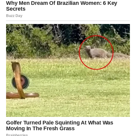
A istina je sasvim drugačija.
Vrijediš mnogo više nego što misliš.
Vrijediš više od svake suze koju si prolila zbog pogrešne
osobe.
Vrijediš više od svake laži koju si povjerovala.
Vrijediš više od svakog trenutka u kojem si sumnjala u
sebe.
Zato sačuvaj sebe.
Podigni glavu.