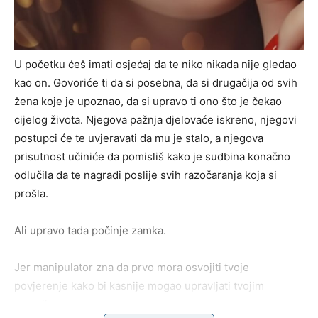
U početku ćeš imati osjećaj da te niko nikada nije gledao
kao on. Govoriće ti da si posebna, da si drugačija od svih
žena koje je upoznao, da si upravo ti ono što je čekao
cijelog života. Njegova pažnja djelovaće iskreno, njegovi
postupci će te uvjeravati da mu je stalo, a njegova
prisutnost učiniće da pomisliš kako je sudbina konačno
odlučila da te nagradi poslije svih razočaranja koja si
prošla.
Ali upravo tada počinje zamka.
Jer manipulator zna da prvo mora osvojiti tvoje
povjerenje kako bi kasnije mogao upravljati tvojim
emocijama.