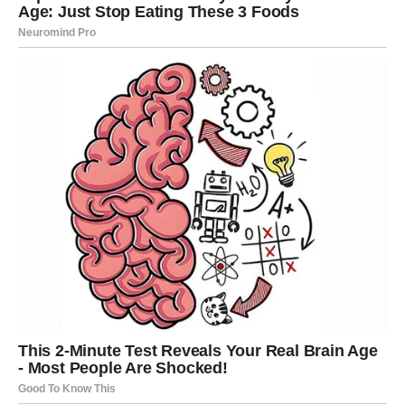
dovoljno pametna, dovoljno lijepa ili dovoljno vrijedna da
bi bila sigurna u sebe.
I dok ti pokušavaš da razumiješ šta se događa, on polako
počinje da ruši temelje tvog samopouzdanja.
Najopasnija stvar kod manipulatora jeste to što rijetko
koristi otvorenu agresiju. On mnogo češće koristi krivicu,
emocionalne igre, ćutanje, ignorisanje i stalno
prebacivanje odgovornosti na drugu osobu, zbog čega
žena vrlo često ni sama ne shvati koliko je duboko ušla u
odnos koji je uništava.
Počinješ se pitati da li si možda preosjetljiva.
Počinješ se izvinjavati za stvari za koje se nikada ranije
ne bi izvinjavala.