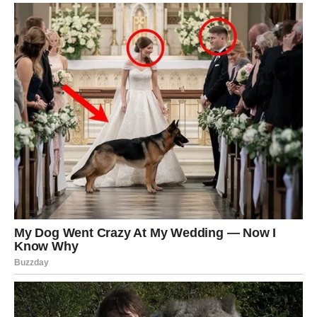
Počinješ preispitivati vlastite misli, osjećaje i odluke.
Počinješ tražiti grešku u sebi.
A upravo to je ono što manipulator želi.
On želi da zaboraviš koliko vrijediš.
Želi da zaboraviš koliko si jaka bila prije nego što si ga
upoznala.
Želi da zaboraviš da si nekada donosila odluke bez
straha, govorila ono što misliš i vjerovala u sebe.