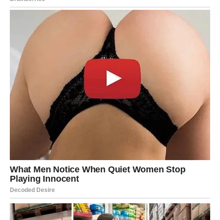
I idi dalje.
Jer osoba koja te iskreno voli nikada neće pokušati da
uništi ono najljepše u tebi.