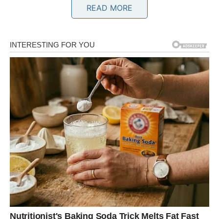
READ MORE
JARAC – KADA SE
IZDRZLJIVOST PRETVORI U
TRIJUMF
Jarac ulazi u jedan od
najvažnijih perioda poslednjih
godina
, jer se pred vama konačno otvara prostor u kome
se vidi jasna veza između onoga što ste ulagali i onoga
što sada dobijate. Dugo ste bili znak koji nosi teret
odgovornosti, koji ćuti dok drugi odustaju i koji nastavlja
dalje čak i kada nema garancije uspeha. Upravo zbog toga
sada dolazi faza u kojoj
više ne morate da dokazujete
svoju vrednost – rezultati govore umesto vas
.