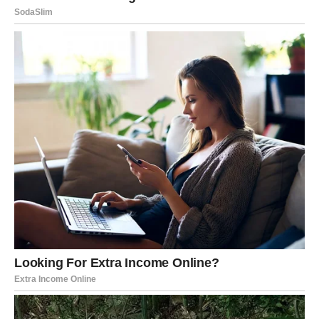
Na polju
posla i ambicija
, Jarac ulazi u period velikih
potvrda. Ovo može biti unapređenje, priznanje, stabilan
ugovor, ostvarenje profesionalnog sna ili konačna
realizacija plana koji ste dugo gradili korak po korak. Ono
što je posebno važno jeste činjenica da se uspeh sada ne
zasniva na stresu, već na osećaju da ste
na pravom
mestu u pravo vreme
, sa znanjem i iskustvom koje niko
ne može osporiti.
U
finansijama
, zvezde vam donose sigurnost i rast. Nije u
pitanju prolazna sreća, već stabilna osnova koja vam
omogućava da dišete slobodnije, planirate budućnost i
osećate da konačno imate kontrolu nad svojim životom.
Jarac sada shvata da nije pogrešio što je birao dugoročne
ciljeve umesto brzih dobitaka.