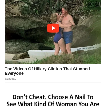
Na
emotivnom planu
, dolazi smirenje i jasnoća. Ako ste u
vezi, odnos dobija čvrstinu, sigurnost i realne planove.
Ako ste sami, privlačite osobe koje vas vide kao oslonac,
a ne kao prolaznu avanturu. Ovo je period u kome Jarac
više ne pristaje na polovične emocije.
Poruka zvezda za Jarca:
Sve što ste gradili u tišini sada dobija oblik uspeha. Vaši
snovi nisu bili preveliki – samo su čekali pravi trenutak.
DEVICA – KADA SE
STRPLJENJE I INTUICIJA
SPOJE U ČUDO
Devica ulazi u fazu u kojoj se
unutrašnji mir i spoljašnje
okolnosti konačno poklapaju
. Vi ste znak koji često