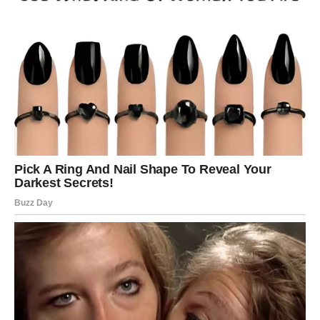
preispituje svaki korak, analizira svaku odluku i retko sebi
dozvoljava da se prepusti sreći bez pitanja „šta ako“.
Upravo sada dolazi period u kome shvatate da ne morate
sve da kontrolišete – jer univerzum radi u vašu korist.
Na polju
ličnog razvoja i životnih odluka
, Devica
doživljava olakšanje. Situacije koje su vas mučile,
zbunjivale ili kočile sada se same razrešavaju. Dobijate
jasne znakove, prave ljude i prave prilike, bez potrebe da
se borite ili dokazujete. Ovo je trenutak u kome se snovi
koje ste dugo planirali počinju ostvarivati
tiho, ali sigurno
.
U
poslu i svakodnevici
, dolazi priznanje za vaš trud. Ljudi
konačno primećuju koliko ste pouzdani, precizni i vredni,
a vi dobijate šansu da radite u uslovima koji vam donose
mir, stabilnost i osećaj svrhe. Mnoge Device ulaze u novu
fazu karijere ili menjaju pravac ka nečemu što ih istinski