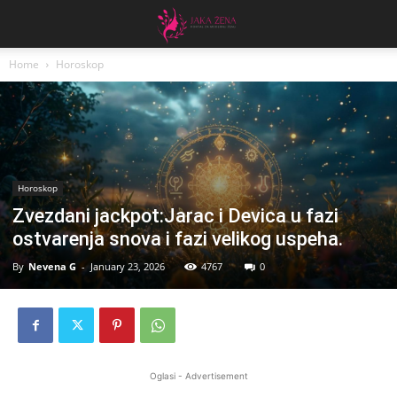
Home
Horoskop
Horoskop
Zvezdani jackpot:Jarac i Devica u fazi
ostvarenja snova i fazi velikog uspeha.
By
Nevena G
-
January 23, 2026
4767
0
Oglasi - Advertisement