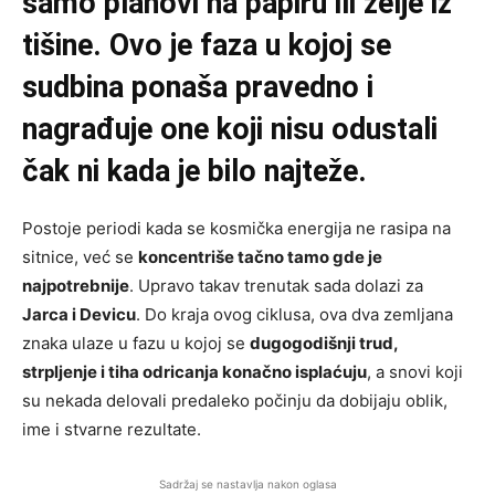
samo planovi na papiru ili želje iz
tišine. Ovo je faza u kojoj se
sudbina ponaša pravedno i
nagrađuje one koji nisu odustali
čak ni kada je bilo najteže.
Postoje periodi kada se kosmička energija ne rasipa na
sitnice, već se
koncentriše tačno tamo gde je
najpotrebnije
. Upravo takav trenutak sada dolazi za
Jarca i Devicu
. Do kraja ovog ciklusa, ova dva zemljana
znaka ulaze u fazu u kojoj se
dugogodišnji trud,
strpljenje i tiha odricanja konačno isplaćuju
, a snovi koji
su nekada delovali predaleko počinju da dobijaju oblik,
ime i stvarne rezultate.
Sadržaj se nastavlja nakon oglasa