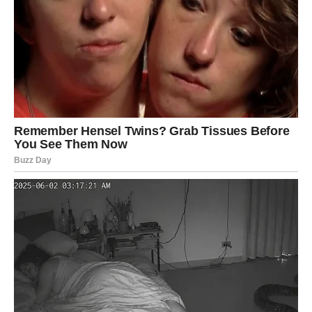
ispunjava.
Na
emotivnom planu
, Devica se oslobađa starih
razočaranja. Ako ste u vezi, odnos postaje topliji, nežniji i
stabilniji. Ako ste slobodni, dolazi osoba koja vas razume
bez mnogo objašnjavanja, koja ceni vašu suštinu i ne traži
da budete nešto što niste.