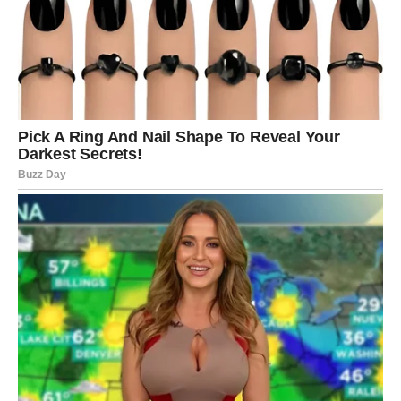
Na emotivnom planu, Ribe dobijaju priliku za istinsku
bliskost. Ako ste bili povučeni ili oprezni zbog ranijih
povreda, sada se srce polako otvara. Odnosi postaju
dublji, iskreniji i ispunjeni razumevanjem. Slobodne Ribe
mogu upoznati osobu koja deluje kao da dolazi u pravom
trenutku – neko ko razume vašu osetljivost i intuiciju.
Na poslovnom planu, Ribe pronalaze smisao. Možda to
nije dramatičan uspeh preko noći, ali je osećaj da ste na
pravom putu. Zvezde vas podstiču da se bavite onim što
vas ispunjava, čak i ako to zahteva promenu pravca.
Kreativnost i intuicija sada su vaši najjači saveznici.
Poruka sudbine za Ribe glasi: verujte procesu. Ne morate
znati svaki korak unapred – dovoljno je da verujete da ste
vođeni.