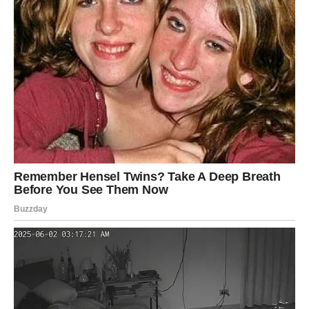
hrabre poteze. Sve što radite iz straha – neće doneti
rezultat. Sve što radite iz vere u sebe – ima potencijal da
vas odvede daleko.
U ljubavi, Ovan ulazi u fazu iskrenosti. Više nema
tolerancije za polovične odnose. Ili ste potpuno unutra, ili
birate slobodu. Zvezdani obrt donosi susret ili razgovor
koji menja vašu percepciju emocija. Slobodni Ovnovi
mogu doživeti snažnu privlačnost koja dolazi iznenada, ali
nosi dubinu.
Ključna lekcija za Ovna u ovom periodu jeste strpljenje u
akciji. Sudbina vas vodi, ali traži da birate mudro.
Hrabrost je vaša snaga, ali sada je važno da bude praćena
svesnošću.