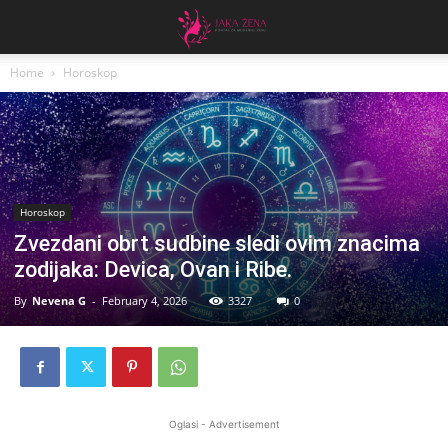
Home
Horoskop
Horoskop
Zvezdani obrt sudbine sledi ovim znacima
zodijaka: Devica, Ovan i Ribe.
By
Nevena G
-
February 4, 2026
3327
0
Oglasi - Advertisement