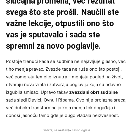
slučajna promena, već rezultat
svega što ste prošli. Naučili ste
važne lekcije, otpustili ono što
vas je sputavalo i sada ste
spremni za novo poglavlje.
Postoje trenuci kada se sudbina ne najavljuje glasno, već
tiho menja pravac. Zvezde tada ne ruše ono što postoji,
već pomeraju temelje iznutra – menjaju pogled na život,
otvaraju nova vrata i zatvaraju poglavlja koja su odavno
izgubila smisao. Upravo takav
zvezdani obrt sudbine
sada sledi Devici, Ovnu i Ribama. Ovo nije prolazna sreća,
već duboka transformacija koja menja tok događaja i
donosi jasnoću tamo gde je dugo vladala neizvesnost.
Sadržaj se nastavlja nakon oglasa