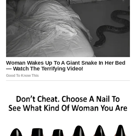
RIBE – sudbina donosi isceljenje i
novu veru
Ribe ulaze u jedan od najemotivnijih, ali i najlepših
perioda. Zvezdani obrt sudbine za vas donosi
isceljenje
–
oslobađanje od starih rana, razočaranja i osećaja krivice
koji ste dugo nosili. Ovo je vreme kada shvatate da
prošlost više nema moć nad vama.