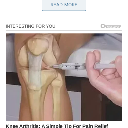
READ MORE
DEVICA – sudbina nagrađuje
strpljenje i unutrašnju snagu
Za Devicu počinje period u kojem se konačno spaja
unutrašnji mir sa spoljašnjim okolnostima. Ako ste u
prethodnom periodu imali osećaj da stalno dajete,
popravljate, prilagođavate se i nosite teret drugih ljudi,
sada dolazi vreme kada se taj balans vraća. Zvezdani obrt
sudbine za Devicu donosi
olakšanje
, ali i jasnoću –
shvatate šta vam više ne pripada i gde treba povući
granicu.