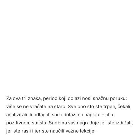
Za ova tri znaka, period koji dolazi nosi snažnu poruku:
više se ne vraćate na staro. Sve ono što ste trpeli, čekali,
analizirali ili odlagali sada dolazi na naplatu – ali u
pozitivnom smislu. Sudbina vas nagrađuje jer ste izdržali,
jer ste rasli i jer ste naučili važne lekcije.