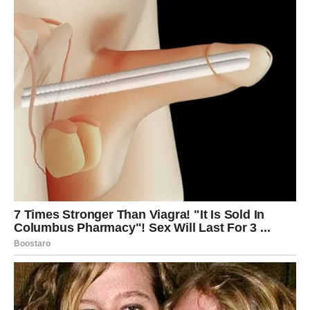
sumnja u sebe. Sudbina se sada okreće u vašu korist jer
ste naučili da slušate i srce, a ne samo razum.
OVAN – sudbina ubrzava ritam i
traži hrabru odluku
Za Ovna, zvezdani obrt sudbine dolazi brzo i intenzivno.
Ovo je period u kojem više nema stajanja u mestu. Ako
ste osećali nemir, želju za promenom ili potrebu da
presečete nešto što vas sputava – to nije slučajno.
Sudbina vas sada gura napred, čak i ako još uvek nemate
sve odgovore.
Na poslovnom planu, Ovnovi mogu očekivati nagle
preokrete. Nova ponuda, iznenadna prilika ili odluka koja
mora biti doneta brzo. Iako to može delovati stresno,
važno je znati da vam zvezde sada daju podršku za