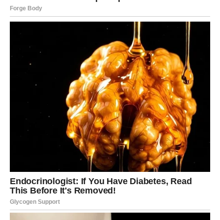
Na poslovnom planu, Device ulaze u fazu stabilizacije i
priznanja. Vaš trud, koji je dugo bio nevidljiv, sada dolazi
do izražaja. Moguća je nova odgovornost, ali ovog puta
ona donosi i osećaj zadovoljstva, a ne iscrpljenosti. Ako
ste razmišljali o promeni posla ili pravca, sada se
pojavljuje prilika koja deluje „tačno kako treba“ – bez
prevelikog rizika, ali sa dugoročnim potencijalom.
U ljubavi, Devica doživljava duboku promenu. Odnosi koji
su bili nejasni ili emotivno hladni dolaze do tačke
razrešenja. Ili se stvari popravljaju kroz iskren razgovor i
razumevanje, ili vi birate mir i izlazak iz odnosa koji vas je
trošio. Slobodne Device mogu upoznati osobu koja
donosi osećaj sigurnosti i emocionalne zrelosti.
Zvezde poručuju Devici da je vreme da prestane da